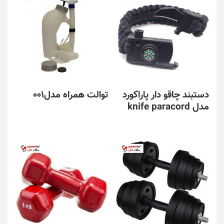
دستبند چاقو دار پاراکورد
توالت همراه مدل001
مدل knife paracord