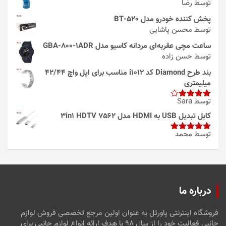
توسط رضا
پخش کننده خودرو مدل 520-BT
توسط محسن پاشایی
ساعت مچی عقربه‌ای مردانه کاسیو مدل GBA-800-1ADR
توسط حسن زاده
بند طرح Diamond کد i1012 مناسب برای اپل واچ 42/44
میلیمتری
توسط Sara
امتیاز
4
از 5
کابل تبدیل USB به HDMI مدل 3in1 HDTV 7562
توسط محمد
امتیاز
5
از
5
درباره ما
فروشگاه اینترنتی پاورتل به عنوان اولین مرجع تخصصی فروش لوازم
جانبی فعالیت خود را از سال ۹۸ با هدف ارائه انواع لوازم جانبی برای