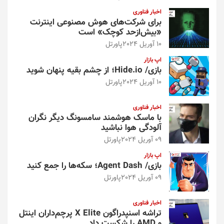
اخبار فناوری
برای شرکت‌های هوش مصنوعی اینترنت
«بیش‌از‌حد کوچک» است
10 آوریل 2024
پاورتل
اپ بازار
بازی/ Hide.io؛ از چشم بقیه پنهان شوید
10 آوریل 2024
پاورتل
اخبار فناوری
با ماسک هوشمند سامسونگ دیگر نگران
آلودگی هوا نباشید
09 آوریل 2024
پاورتل
اپ بازار
بازی/ Agent Dash؛ سکه‌ها را جمع کنید
09 آوریل 2024
پاورتل
اخبار فناوری
تراشه اسنپدراگون X Elite پرچم‌داران اینتل
و AMD را شکست داد