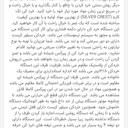
دیگر روش سنتی خرد کردن با چاقو را کنار بگذارید و با خیال راحت و
در سریع ترین زمان مواد مورد نیاز خود را خرد کنید. خرد کن تک
کاره (SILVER CREST) از بهترین مواد اولیه و با بهترین کیفیت
ساخته شده است که یک عمر با خیال راحت با آن کار خواهید کرد.
این دستگاه خرد کن دارای دکمه فشاری برای کار کردن دستگاه می
باشد و مجهز به سیستم ترموستات می باشد. خردکن سیلور کرست
دارای دو دور سرعتی کند و تند می باشد. شما عزیزان با توبه به نوع
نیازتون به راحتی نسبت به تغییر حالات سرعتی می توانید اقدام
نمایید. جنس بدنه ی خرد کن از پیرکس شیشه ای می باشد و تمیز
کردن آن راحت است و در مرور زمان زرد نخواهد شد.جنس درپوش
خردکن از پلاستیک مقاوم می باشد.ظرفیت ظرف این دستگاه
خردکن 3/8لیتر می باشد که اندازه استانداردی برای مصرف یک
خانواده می باشد. جنس ظرف این دستگاه از پیرکس شیشه ای
مقاوم است و در برابر ضربات فیزیکی احتمالی کاملا مقاوم می باشد
و همچنین مواد در حال خرد شدن نیز در این پیرکس کاملا قابل
مشاهده می باشد. این دستگاه دارای قطع کن حرارتی می باشد تا
چنانچه موتور دستگاه بیش از حد داغ شود به طور اتوماتیک دستگاه
خاموش شود. همچنین خردکن سیلور کرست دارای قفل ایمنی می
باشد و تا زمانی که دستگاه روشن است،اجازه باز کردن ظرف را از
دستگاه نداشته باشید زیرا بسیار خطرناک است. این دستگاه دارای
دو تیغه 4 پره بسیار تیز می باشد و جنس تیغه های خرد کن حرفه