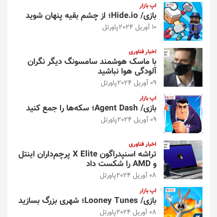
اپ بازار
بازی/ Hide.io؛ از چشم بقیه پنهان شوید
10 آوریل 2024
پاورتل
اخبار فناوری
با ماسک هوشمند سامسونگ دیگر نگران
آلودگی هوا نباشید
09 آوریل 2024
پاورتل
اپ بازار
بازی/ Agent Dash؛ سکه‌ها را جمع کنید
09 آوریل 2024
پاورتل
اخبار فناوری
تراشه اسنپدراگون X Elite پرچم‌داران اینتل
و AMD را شکست داد
08 آوریل 2024
پاورتل
اپ بازار
بازی/ Looney Tunes؛ شهری بزرگ بسازید
08 آوریل 2024
پاورتل