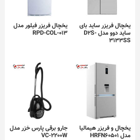
یخچال فریزر ساید بای
یخچال فریزر فیلور مدل
ساید دوو مدل D2S-
RPD-COL-013
3133SS
یخچال و فریزر هیمالیا
جارو برقی پارس خزر مدل
مدل HRFN60501
VC-2200W