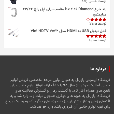
توسط حسن زاده
بند طرح Diamond کد i1012 مناسب برای اپل واچ 42/44
میلیمتری
توسط Sara
امتیاز
4
از 5
کابل تبدیل USB به HDMI مدل 3in1 HDTV 7562
توسط محمد
امتیاز
5
از
5
درباره ما
فروشگاه اینترنتی پاورتل به عنوان اولین مرجع تخصصی فروش لوازم
جانبی فعالیت خود را از سال ۹۸ با هدف ارائه انواع لوازم جانبی برای
تلفن های همراه آغاز کرد. با گذشت زمان و گسترش فعالیت های
فروشگاه، پاورتل به حوزه های دیگری همچون تبلت و … وارد شد و به
اقتضای زمان و نیاز مشتریان نیز به حوزه های دیگری که وجود یک مرجع
برای تهیه لوازم جانبی آن ضروری باشد وارد خواهد شد.