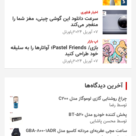
اخبار فناوری
سرعت دانلود این گوشی چینی، مغز شما را
منفجر می‌کند
07 آوریل 2024
پاورتل
اپ بازار
بازی/ Pastel Friends؛ آواتارها را به سلیقه
خود طراحی کنید
07 آوریل 2024
پاورتل
آخرین دیدگاه‌ها
چراغ روشنایی گازی لوموگاز مدل C200
توسط رضا
پخش کننده خودرو مدل 520-BT
توسط محسن پاشایی
ساعت مچی عقربه‌ای مردانه کاسیو مدل GBA-800-1ADR