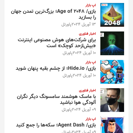
اپ بازار
بازی/ Age of 2048؛ بزرگ‌ترین تمدن جهان
را بسازید
13 آوریل 2024
پاورتل
اخبار فناوری
برای شرکت‌های هوش مصنوعی اینترنت
«بیش‌از‌حد کوچک» است
10 آوریل 2024
پاورتل
اپ بازار
بازی/ Hide.io؛ از چشم بقیه پنهان شوید
10 آوریل 2024
پاورتل
اخبار فناوری
با ماسک هوشمند سامسونگ دیگر نگران
آلودگی هوا نباشید
09 آوریل 2024
پاورتل
اپ بازار
بازی/ Agent Dash؛ سکه‌ها را جمع کنید
09 آوریل 2024
پاورتل