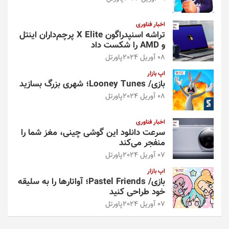
اخبار فناوری
تراشه اسنپدراگون X Elite پرچم‌داران اینتل
و AMD را شکست داد
08 آوریل 2024
پاورتل
اپ بازار
بازی/ Looney Tunes؛ شهری بزرگ بسازید
08 آوریل 2024
پاورتل
اخبار فناوری
سرعت دانلود این گوشی چینی، مغز شما را
منفجر می‌کند
07 آوریل 2024
پاورتل
اپ بازار
بازی/ Pastel Friends؛ آواتارها را به سلیقه
خود طراحی کنید
07 آوریل 2024
پاورتل