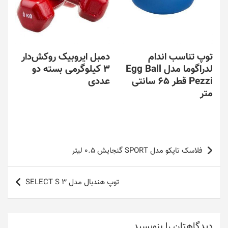
توپ تناسب اندام
دمبل ایروبیک روکش‌دار
لدراگوما مدل Egg Ball
3 کیلوگرمی بسته دو
Pezzi قطر 65 سانتی
عددی
متر
راهبری
فلاسک تاپکو مدل SPORT گنجایش 0.5 لیتر
نوشته
توپ هندبال مدل SELECT S 3
دیدگاهتان را بنویسید