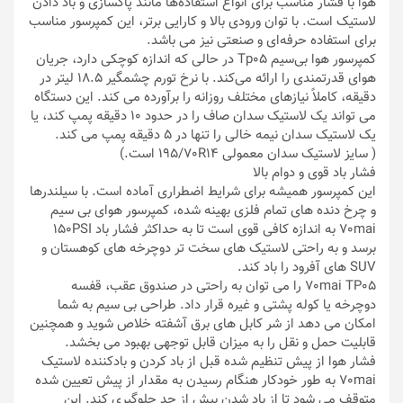
هوا با فشار مناسب برای انواع استفاده‌ها مانند پاکسازی و باد دادن
لاستیک است. با توان ورودی بالا و کارایی برتر، این کمپرسور مناسب
برای استفاده حرفه‌ای و صنعتی نیز می باشد.
کمپرسور هوا بی‌سیم Tp05 در حالی که اندازه کوچکی دارد، جریان
هوای قدرتمندی را ارائه می‌کند. با نرخ تورم چشمگیر 18.5 لیتر در
دقیقه، کاملاً نیازهای مختلف روزانه را برآورده می کند. این دستگاه
می تواند یک لاستیک سدان صاف را در حدود 10 دقیقه پمپ کند، یا
یک لاستیک سدان نیمه خالی را تنها در 5 دقیقه پمپ می کند.
( سایز لاستیک سدان معمولی 195/70R14 است.)
فشار باد قوی و دوام بالا
این کمپرسور همیشه برای شرایط اضطراری آماده است. با سیلندرها
و چرخ دنده های تمام فلزی بهینه شده، کمپرسور هوای بی سیم
70mai به اندازه کافی قوی است تا به حداکثر فشار باد 150PSI
برسد و به راحتی لاستیک های سخت تر دوچرخه های کوهستان و
SUV های آفرود را باد کند.
70mai TP05 را می توان به راحتی در صندوق عقب، قفسه
دوچرخه یا کوله پشتی و غیره قرار داد. طراحی بی سیم به شما
امکان می دهد از شر کابل های برق آشفته خلاص شوید و همچنین
قابلیت حمل و نقل را به میزان قابل توجهی بهبود می بخشد.
فشار هوا از پیش تنظیم شده قبل از باد کردن و بادکننده لاستیک
70mai به طور خودکار هنگام رسیدن به مقدار از پیش تعیین شده
متوقف می شود تا از باد شدن بیش از حد جلوگیری کند. این