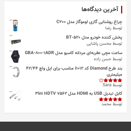
آخرین دیدگاه‌ها
چراغ روشنایی گازی لوموگاز مدل C200
توسط رضا
پخش کننده خودرو مدل 520-BT
توسط محسن پاشایی
ساعت مچی عقربه‌ای مردانه کاسیو مدل GBA-800-1ADR
توسط حسن زاده
بند طرح Diamond کد i1012 مناسب برای اپل واچ 42/44
میلیمتری
توسط Sara
امتیاز
4
از 5
کابل تبدیل USB به HDMI مدل 3in1 HDTV 7562
توسط محمد
امتیاز
5
از
5