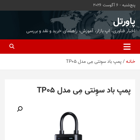
ه
پنج‌شنبه - 6 آگوست 2026
حتوا
روید
پاورتل
اخبار فناوری، اپ بازار، آموزش، راهنمای خرید و نقد و بررسی
خـانـه
پمپ باد سوِنتی مِی مدل TP05
پمپ باد سوِنتی مِی مدل TP05