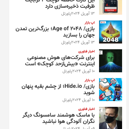
این کارت حافظه کوچک ۴ ترابایت
ظرفیت ذخیره‌سازی دارد
13 آوریل 2024
پاورتل
اپ بازار
بازی/ Age of 2048؛ بزرگ‌ترین تمدن
جهان را بسازید
13 آوریل 2024
پاورتل
اخبار فناوری
برای شرکت‌های هوش مصنوعی
اینترنت «بیش‌از‌حد کوچک» است
10 آوریل 2024
پاورتل
اپ بازار
بازی/ Hide.io؛ از چشم بقیه پنهان
شوید
10 آوریل 2024
پاورتل
اخبار فناوری
با ماسک هوشمند سامسونگ دیگر
نگران آلودگی هوا نباشید