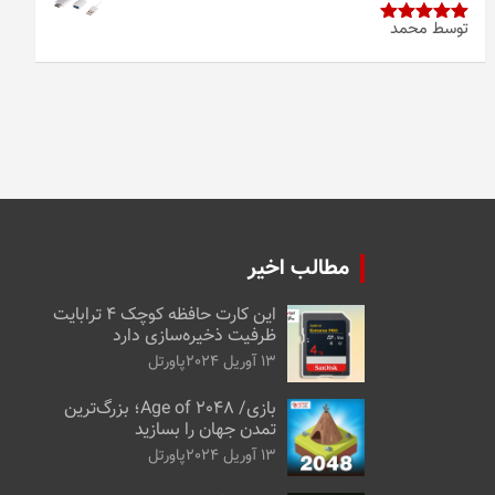
توسط محمد
امتیاز
5
از
5
مطالب اخیر
این کارت حافظه کوچک ۴ ترابایت
ظرفیت ذخیره‌سازی دارد
13 آوریل 2024
پاورتل
بازی/ Age of 2048؛ بزرگ‌ترین
تمدن جهان را بسازید
13 آوریل 2024
پاورتل