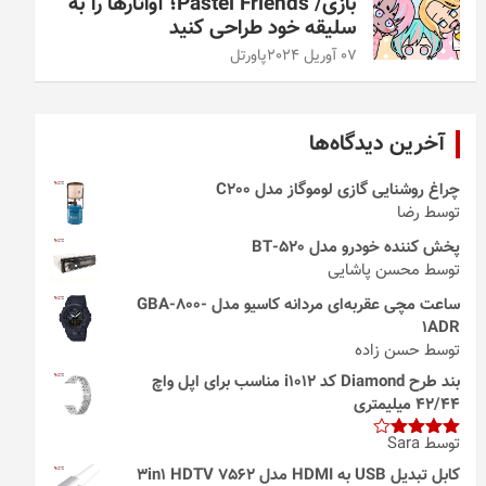
بازی/ Pastel Friends؛ آواتارها را به
سلیقه خود طراحی کنید
07 آوریل 2024
پاورتل
آخرین دیدگاه‌ها
چراغ روشنایی گازی لوموگاز مدل C200
توسط رضا
پخش کننده خودرو مدل 520-BT
توسط محسن پاشایی
ساعت مچی عقربه‌ای مردانه کاسیو مدل GBA-800-
1ADR
توسط حسن زاده
بند طرح Diamond کد i1012 مناسب برای اپل واچ
42/44 میلیمتری
توسط Sara
امتیاز
4
از 5
کابل تبدیل USB به HDMI مدل 3in1 HDTV 7562