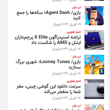
09 آوریل 2024
پاورتل
اپ بازار
بازی/ Agent Dash؛ سکه‌ها را جمع
کنید
09 آوریل 2024
پاورتل
اخبار فناوری
تراشه اسنپدراگون X Elite پرچم‌داران
اینتل و AMD را شکست داد
08 آوریل 2024
پاورتل
اپ بازار
بازی/ Looney Tunes؛ شهری بزرگ
بسازید
08 آوریل 2024
پاورتل
اخبار فناوری
سرعت دانلود این گوشی چینی، مغز
شما را منفجر می‌کند
07 آوریل 2024
پاورتل
اپ بازار