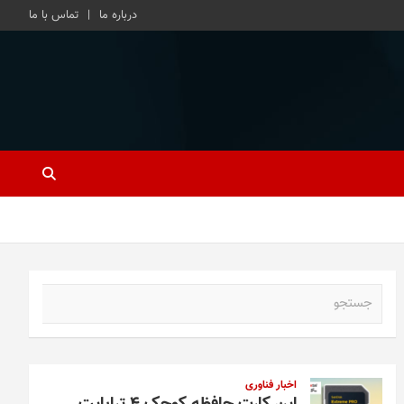
درباره ما
تماس با ما
ج
س
ت
ج
و
اخبار فناوری