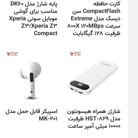
کارت حافظه
پایه شارژ مدل DK60
CompactFlash سن
مناسب برای گوشی
دیسک مدل Extreme
موبایل سونی Xperia
سرعت 800X 120MBps
Z3/Xperia Z3
ظرفیت 128 گیگابایت
Compact
شارژر همراه هیسونتون
اسپیکر قابل حمل مدل
مدل HST-829 ظرفیت
MK-201
10000 میلی آمپر ساعت