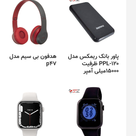
پاور بانک ریمکس مدل
هدفون بی سیم مدل
PPL-120 ظرفیت
p47
15000میلی آمپر
این
محصول
دارای
انواع
مختلفی
می
باشد.
گزینه
ها
ممکن