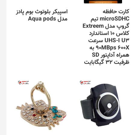
کارت حافظه
اسپیکر بلوتوث بوم پادز
microSDHC تیم
مدل Aqua pods
گروپ مدل Extreem
کلاس 10 استاندارد
UHS-I U3 سرعت
90MBps 600X به
همراه آداپتور SD
ظرفیت 32 گیگابایت