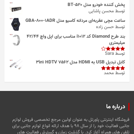
پخش کننده خودرو مدل 520-BT
توسط محسن پاشایی
ساعت مچی عقربه‌ای مردانه کاسیو مدل GBA-800-1ADR
توسط حسن زاده
بند طرح Diamond کد i1012 مناسب برای اپل واچ 42/44
میلیمتری
توسط Sara
امتیاز
4
از 5
کابل تبدیل USB به HDMI مدل 3in1 HDTV 7562
توسط محمد
امتیاز
5
از
5
درباره ما
فروشگاه اینترنتی پاورتل به عنوان اولین مرجع تخصصی فروش لوازم
جانبی فعالیت خود را از سال ۹۸ با هدف ارائه انواع لوازم جانبی برای
تلفن های همراه آغاز کرد. با گذشت زمان و گسترش فعالیت های