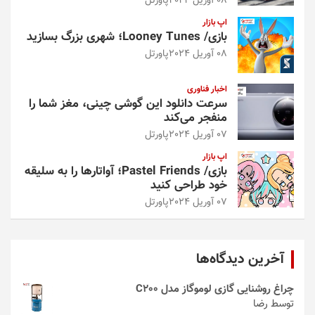
08 آوریل 2024
پاورتل
اپ بازار
بازی/ Looney Tunes؛ شهری بزرگ بسازید
08 آوریل 2024
پاورتل
اخبار فناوری
سرعت دانلود این گوشی چینی، مغز شما را
منفجر می‌کند
07 آوریل 2024
پاورتل
اپ بازار
بازی/ Pastel Friends؛ آواتارها را به سلیقه
خود طراحی کنید
07 آوریل 2024
پاورتل
آخرین دیدگاه‌ها
چراغ روشنایی گازی لوموگاز مدل C200
توسط رضا