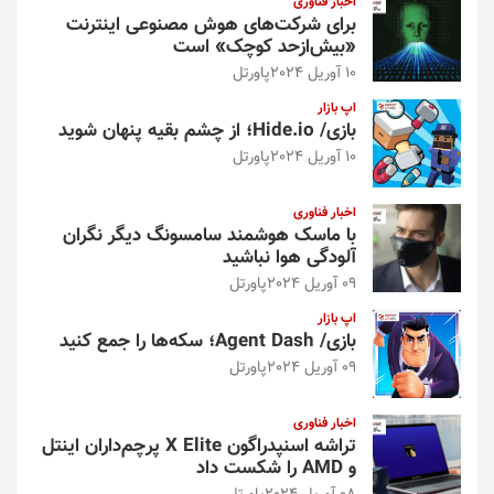
اخبار فناوری
برای شرکت‌های هوش مصنوعی اینترنت
«بیش‌از‌حد کوچک» است
10 آوریل 2024
پاورتل
اپ بازار
بازی/ Hide.io؛ از چشم بقیه پنهان شوید
10 آوریل 2024
پاورتل
اخبار فناوری
با ماسک هوشمند سامسونگ دیگر نگران
آلودگی هوا نباشید
09 آوریل 2024
پاورتل
اپ بازار
بازی/ Agent Dash؛ سکه‌ها را جمع کنید
09 آوریل 2024
پاورتل
اخبار فناوری
تراشه اسنپدراگون X Elite پرچم‌داران اینتل
و AMD را شکست داد