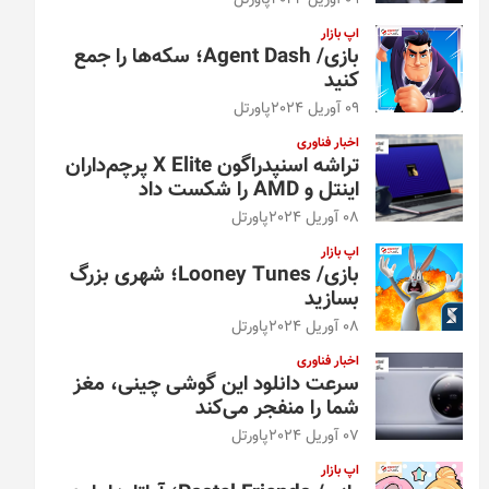
09 آوریل 2024
پاورتل
اپ بازار
بازی/ Agent Dash؛ سکه‌ها را جمع
کنید
09 آوریل 2024
پاورتل
اخبار فناوری
تراشه اسنپدراگون X Elite پرچم‌داران
اینتل و AMD را شکست داد
08 آوریل 2024
پاورتل
اپ بازار
بازی/ Looney Tunes؛ شهری بزرگ
بسازید
08 آوریل 2024
پاورتل
اخبار فناوری
سرعت دانلود این گوشی چینی، مغز
شما را منفجر می‌کند
07 آوریل 2024
پاورتل
اپ بازار