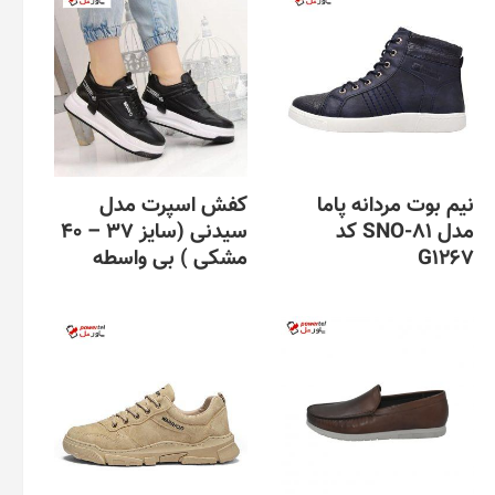
نیم بوت مردانه پاما
کفش اسپرت مدل
مدل SNO-81 کد
سیدنی (سایز 37 – 40
G1267
مشکی ) بی واسطه