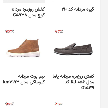
گیوه مردانه کد 210
کفش روزمره مردانه
کوچ مدل C5938
کفش روزمره مردانه پاما
نیم بوت مردانه
مدل KJ-056 کد
کروماکی مدل km7193
G1539