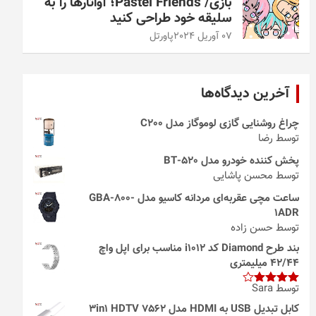
بازی/ Pastel Friends؛ آواتارها را به
سلیقه خود طراحی کنید
07 آوریل 2024
پاورتل
آخرین دیدگاه‌ها
چراغ روشنایی گازی لوموگاز مدل C200
توسط رضا
پخش کننده خودرو مدل 520-BT
توسط محسن پاشایی
ساعت مچی عقربه‌ای مردانه کاسیو مدل GBA-800-
1ADR
توسط حسن زاده
بند طرح Diamond کد i1012 مناسب برای اپل واچ
42/44 میلیمتری
توسط Sara
امتیاز
4
از 5
کابل تبدیل USB به HDMI مدل 3in1 HDTV 7562