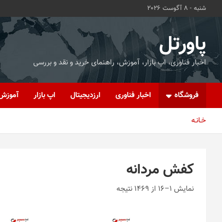
ه
شنبه - 8 آگوست 2026
حتوا
روید
پاورتل
اخبار فناوری، اپ بازار، آموزش، راهنمای خرید و نقد و بررسی
فروشگاه
اخبار فناوری
ارزدیجیتال
اپ بازار
آموزش
خـانـه
کفش مردانه
نمایش 1–16 از 1469 نتیجه