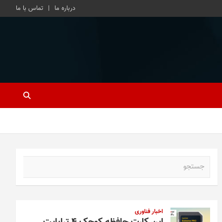
درباره ما
تماس با ما
ج
س
ت
ج
و
اخبار فناوری