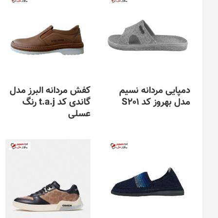
دمپایی مردانه نسیم
کفش مردانه البرز مدل
مدل بهروز کد S201
گاندی کد t.a.j رنگ
عسلی