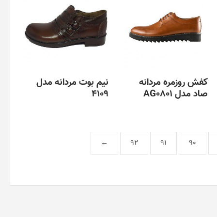
کفش روزمره مردانه
نیم بوت مردانه مدل
صاد مدل AG0801
4109
←
92
91
90