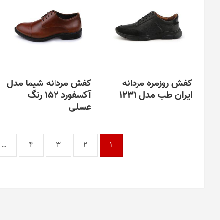
کفش روزمره مردانه
کفش مردانه شیما مدل
ایران طب مدل 1231
آکسفورد 152 رنگ
عسلی
…
4
3
2
1