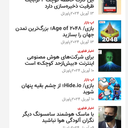
این کارت حافظه کوچک ۴ ترابایت
ظرفیت ذخیره‌سازی دارد
13 آوریل 2024
پاورتل
اپ بازار
بازی/ Age of 2048؛ بزرگ‌ترین تمدن
جهان را بسازید
13 آوریل 2024
پاورتل
اخبار فناوری
برای شرکت‌های هوش مصنوعی
اینترنت «بیش‌از‌حد کوچک» است
10 آوریل 2024
پاورتل
اپ بازار
بازی/ Hide.io؛ از چشم بقیه پنهان
شوید
10 آوریل 2024
پاورتل
اخبار فناوری
با ماسک هوشمند سامسونگ دیگر
نگران آلودگی هوا نباشید