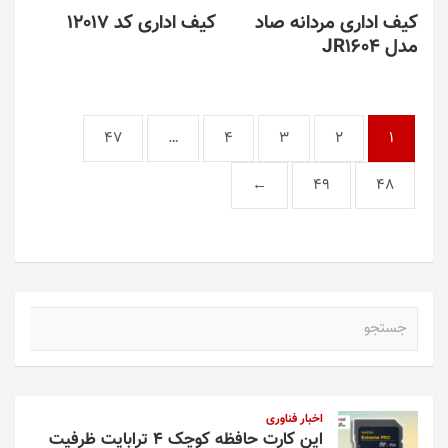
کیف اداری مردانه صاد
کیف اداری کد 12017
مدل JR1604
47
…
4
3
2
1
←
49
48
ج
س
ت
ج
و
اخبار فناوری
این کارت حافظه کوچک ۴ ترابایت ظرفیت