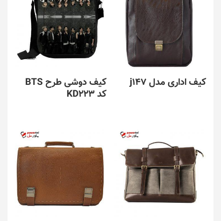
کیف اداری مدل j147
کیف دوشی طرح BTS
کد KD223