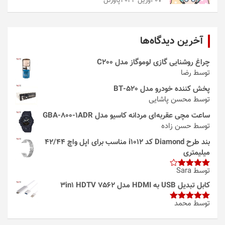
07 آوریل 2024
پاورتل
آخرین دیدگاه‌ها
چراغ روشنایی گازی لوموگاز مدل C200
توسط رضا
پخش کننده خودرو مدل 520-BT
توسط محسن پاشایی
ساعت مچی عقربه‌ای مردانه کاسیو مدل GBA-800-1ADR
توسط حسن زاده
بند طرح Diamond کد i1012 مناسب برای اپل واچ 42/44
میلیمتری
توسط Sara
امتیاز
4
از 5
کابل تبدیل USB به HDMI مدل 3in1 HDTV 7562
توسط محمد
امتیاز
5
از
5