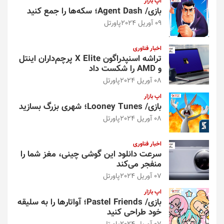
اپ بازار
بازی/ Agent Dash؛ سکه‌ها را جمع کنید
09 آوریل 2024
پاورتل
اخبار فناوری
تراشه اسنپدراگون X Elite پرچم‌داران اینتل
و AMD را شکست داد
08 آوریل 2024
پاورتل
اپ بازار
بازی/ Looney Tunes؛ شهری بزرگ بسازید
08 آوریل 2024
پاورتل
اخبار فناوری
سرعت دانلود این گوشی چینی، مغز شما را
منفجر می‌کند
07 آوریل 2024
پاورتل
اپ بازار
بازی/ Pastel Friends؛ آواتارها را به سلیقه
خود طراحی کنید