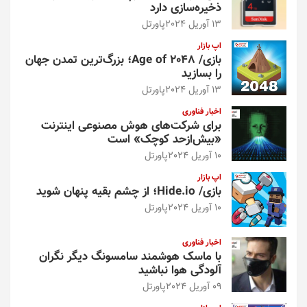
ذخیره‌سازی دارد
13 آوریل 2024
پاورتل
اپ بازار
بازی/ Age of 2048؛ بزرگ‌ترین تمدن جهان
را بسازید
13 آوریل 2024
پاورتل
اخبار فناوری
برای شرکت‌های هوش مصنوعی اینترنت
«بیش‌از‌حد کوچک» است
10 آوریل 2024
پاورتل
اپ بازار
بازی/ Hide.io؛ از چشم بقیه پنهان شوید
10 آوریل 2024
پاورتل
اخبار فناوری
با ماسک هوشمند سامسونگ دیگر نگران
آلودگی هوا نباشید
09 آوریل 2024
پاورتل