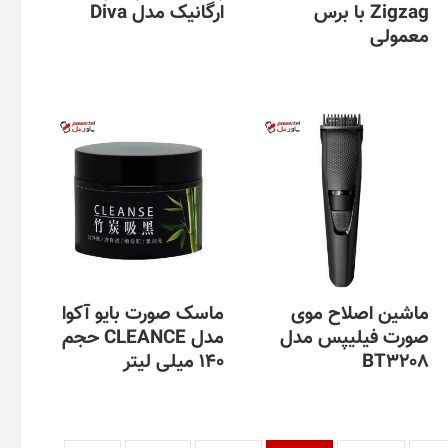
Zigzag با برس
ارگانیک مدل Diva
معمولی
ماشین اصلاح موی
ماسک صورت بایو آکوا
صورت فیلیپس مدل
مدل CLEANCE حجم
BT3208
140 میلی لیتر