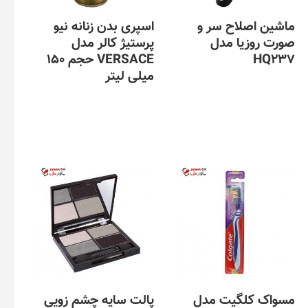
ماشین اصلاح سر و
اسپری بدن زنانه نیو
صورت روزیا مدل
پرستیژ کالر مدل
HQ237
VERSACE حجم 150
میلی لیتر
مسواک کلگیت مدل
پالت سایه چشم زویی