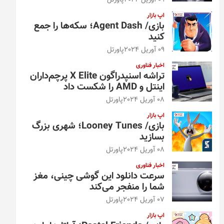
09 آوریل 2024
پاورتل
اپ بازار
بازی/ Agent Dash؛ سکه‌ها را جمع
کنید
09 آوریل 2024
پاورتل
اخبار فناوری
تراشه اسنپدراگون X Elite پرچم‌داران
اینتل و AMD را شکست داد
08 آوریل 2024
پاورتل
اپ بازار
بازی/ Looney Tunes؛ شهری بزرگ
بسازید
08 آوریل 2024
پاورتل
اخبار فناوری
سرعت دانلود این گوشی چینی، مغز
شما را منفجر می‌کند
07 آوریل 2024
پاورتل
اپ بازار