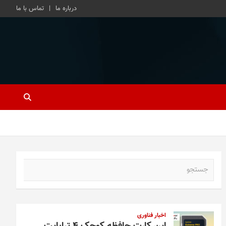
درباره ما
تماس با ما
ج
س
ت
ج
و
اخبار فناوری