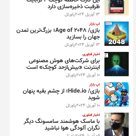
این کارت حافظه کوچک ۴ ترابایت
ظرفیت ذخیره‌سازی دارد
13 آوریل 2024
پاورتل
اپ بازار
بازی/ Age of 2048؛ بزرگ‌ترین تمدن
جهان را بسازید
13 آوریل 2024
پاورتل
اخبار فناوری
برای شرکت‌های هوش مصنوعی
اینترنت «بیش‌از‌حد کوچک» است
10 آوریل 2024
پاورتل
اپ بازار
بازی/ Hide.io؛ از چشم بقیه پنهان
شوید
10 آوریل 2024
پاورتل
اخبار فناوری
با ماسک هوشمند سامسونگ دیگر
نگران آلودگی هوا نباشید