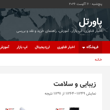
ه
پنج‌شنبه - 6 آگوست 2026
حتوا
روید
پاورتل
اخبار فناوری، اپ بازار، آموزش، راهنمای خرید و نقد و بررسی
فروشگاه
اخبار فناوری
ارزدیجیتال
اپ بازار
آموزش
خـانـه
زیبایی و سلامت
نمایش 11249–11264 از 11291 نتیجه