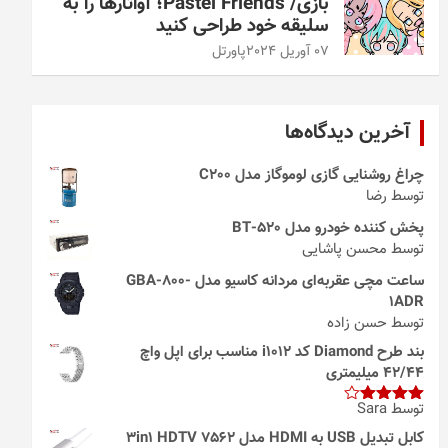
بازی/ Pastel Friends؛ آواتارها را به
سلیقه خود طراحی کنید
07 آوریل 2024
پاورتل
آخرین دیدگاه‌ها
چراغ روشنایی گازی لوموگاز مدل C200
توسط رضا
پخش کننده خودرو مدل 520-BT
توسط محسن پاشایی
ساعت مچی عقربه‌ای مردانه کاسیو مدل GBA-800-
1ADR
توسط حسن زاده
بند طرح Diamond کد i1012 مناسب برای اپل واچ
42/44 میلیمتری
توسط Sara
امتیاز
4
از 5
کابل تبدیل USB به HDMI مدل 3in1 HDTV 7562