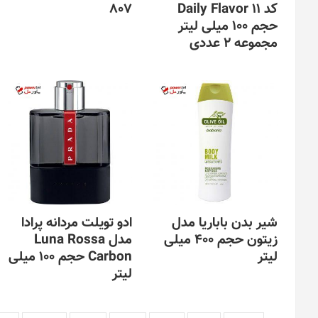
کد Daily Flavor 11
807
حجم 100 میلی لیتر
مجموعه 2 عددی
شیر بدن باباریا مدل
ادو تویلت مردانه پرادا
زیتون حجم 400 میلی
مدل Luna Rossa
لیتر
Carbon حجم 100 میلی
لیتر