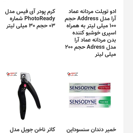
ادو تویلت مردانه عماد
کرم پودر آی فیس مدل
آرا مدل Address حجم
PhotoReady شماره
100 میلی لیتر به همراه
03 حجم 30 میلی لیتر
اسپری خوشبو کننده
بدن مردانه عماد آرا
مدل Adress حجم 200
میلی لیتر
خمیر دندان سنسوداین
کاتر ناخن جویل مدل