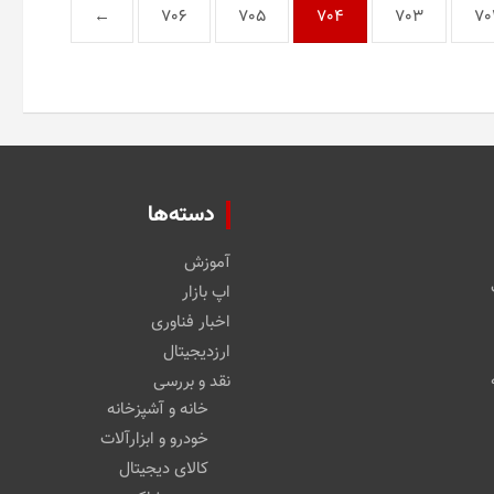
←
706
705
704
703
70
دسته‌ها
آموزش
اپ بازار
اخبار فناوری
ارزدیجیتال
نقد و بررسی
خانه و آشپزخانه
خودرو و ابزارآلات
کالای دیجیتال