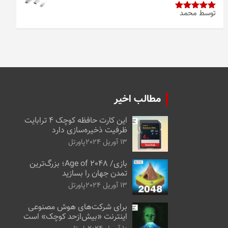
توسط محمد
امتیاز
5
از
5
مطالب اخیر
این کارت حافظه کوچک ۴ ترابایت
ظرفیت ذخیره‌سازی دارد
13 آوریل 2024
پاورتل
بازی/ Age of 2048؛ بزرگ‌ترین
تمدن جهان را بسازید
13 آوریل 2024
پاورتل
برای شرکت‌های هوش مصنوعی
اینترنت «بیش‌از‌حد کوچک» است