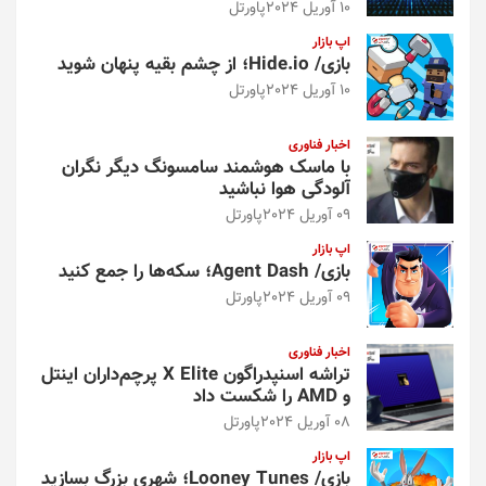
10 آوریل 2024
پاورتل
اپ بازار
بازی/ Hide.io؛ از چشم بقیه پنهان شوید
10 آوریل 2024
پاورتل
اخبار فناوری
با ماسک هوشمند سامسونگ دیگر نگران
آلودگی هوا نباشید
09 آوریل 2024
پاورتل
اپ بازار
بازی/ Agent Dash؛ سکه‌ها را جمع کنید
09 آوریل 2024
پاورتل
اخبار فناوری
تراشه اسنپدراگون X Elite پرچم‌داران اینتل
و AMD را شکست داد
08 آوریل 2024
پاورتل
اپ بازار
بازی/ Looney Tunes؛ شهری بزرگ بسازید