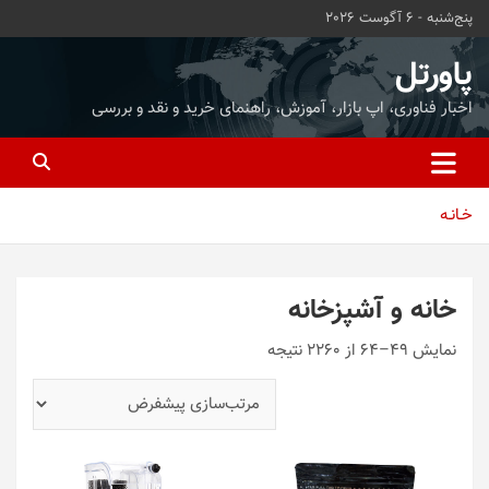
ه
پنج‌شنبه - 6 آگوست 2026
حتوا
روید
پاورتل
اخبار فناوری، اپ بازار، آموزش، راهنمای خرید و نقد و بررسی
خـانـه
خانه و آشپزخانه
نمایش 49–64 از 2260 نتیجه