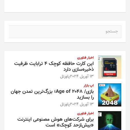
ها
گزینه
ممکن
ها
است
ممکن
در
است
صفحه
در
ج
محصول
صفحه
س
انتخاب
محصول
ت
شوند
انتخاب
ج
شوند
و
اخبار فناوری
این کارت حافظه کوچک ۴ ترابایت ظرفیت
ذخیره‌سازی دارد
13 آوریل 2024
پاورتل
اپ بازار
بازی/ Age of 2048؛ بزرگ‌ترین تمدن جهان
را بسازید
13 آوریل 2024
پاورتل
اخبار فناوری
برای شرکت‌های هوش مصنوعی اینترنت
«بیش‌از‌حد کوچک» است