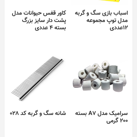
اسباب بازی سگ و گربه
کاور قفس حیوانات مدل
مدل توپ مجموعه
پشت دار سایز بزرگ
12عددی
بسته 4 عددی
این
این
محصول
محصول
دارای
دارای
انواع
انواع
مختلفی
مختلفی
می
می
باشد.
باشد.
گزینه
گزینه
ها
ها
ممکن
ممکن
است
است
در
در
سرامیک مدل A7 بسته
شانه سگ و گربه کد 028
صفحه
صفحه
200 گرمی
محصول
محصول
انتخاب
انتخاب
این
شوند
شوند
محصول