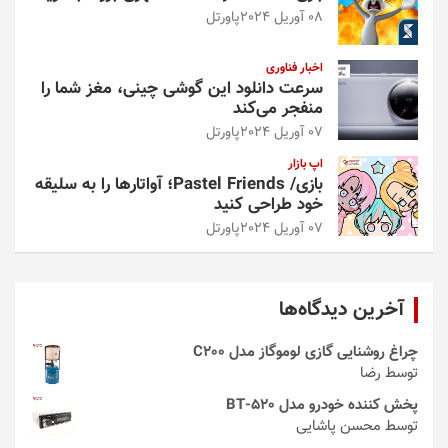
08 آوریل 2024
پاورتل
اخبار فناوری
سرعت دانلود این گوشی چینی، مغز شما را
منفجر می‌کند
07 آوریل 2024
پاورتل
اپ بازار
بازی/ Pastel Friends؛ آواتارها را به سلیقه
خود طراحی کنید
07 آوریل 2024
پاورتل
آخرین دیدگاه‌ها
چراغ روشنایی گازی لوموگاز مدل C200
توسط رضا
پخش کننده خودرو مدل 520-BT
توسط محسن پاشایی