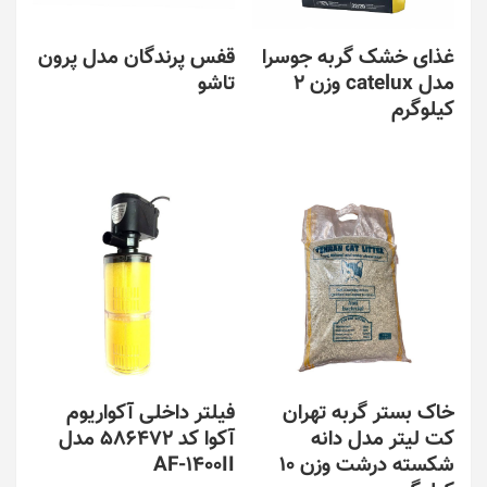
در
صفحه
غذای خشک گربه جوسرا
قفس پرندگان مدل پرون
محصول
مدل catelux وزن 2
تاشو
انتخاب
شوند
کیلوگرم
این
محصول
دارای
انواع
مختلفی
می
باشد.
گزینه
ها
ممکن
است
در
صفحه
خاک بستر گربه تهران
فیلتر داخلی آکواریوم
محصول
کت لیتر مدل دانه
آکوا کد 586472 مدل
انتخاب
شوند
شکسته درشت وزن 10
AF-1400II