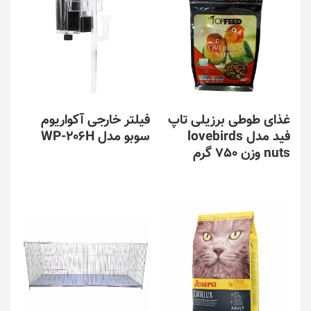
غذای طوطی برزیلی تاپ
فیلتر خارجی آکواریوم
فید مدل lovebirds
سوبو مدل WP-206H
nuts وزن 750 گرم
این
محصول
دارای
انواع
مختلفی
می
باشد.
گزینه
ها
ممکن
است