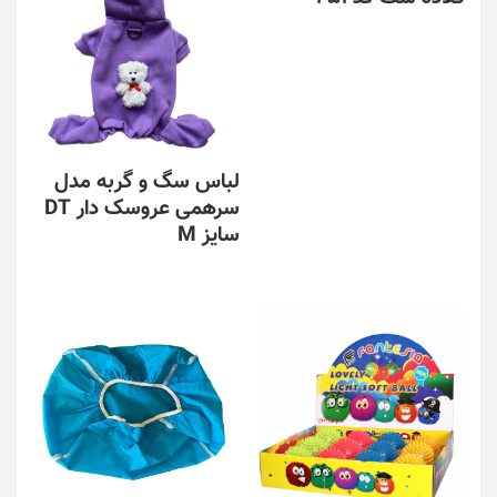
باشد.
گزینه
ها
ممکن
است
در
صفحه
لباس سگ و گربه مدل
محصول
سرهمی عروسک دار DT
انتخاب
شوند
سایز M