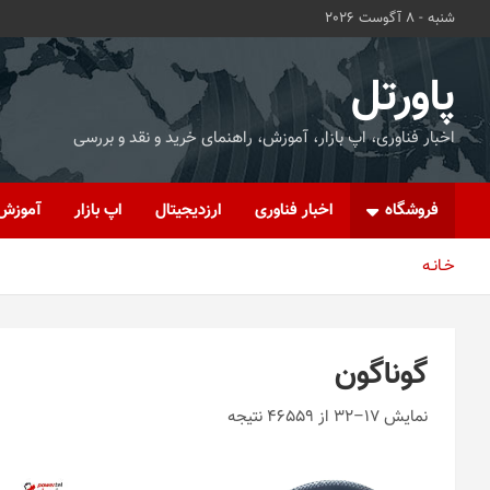
ه
شنبه - 8 آگوست 2026
حتوا
روید
پاورتل
اخبار فناوری، اپ بازار، آموزش، راهنمای خرید و نقد و بررسی
فروشگاه
اخبار فناوری
ارزدیجیتال
اپ بازار
آموزش
خـانـه
گوناگون
نمایش 17–32 از 46559 نتیجه