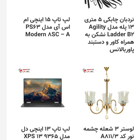
ممکن
است
در
نردبان چابکی ۵ متری
لپ تاپ 15 اینچی ام
صفحه
۱۳ پله مدل Agility
اس آی مدل PS63
محصول
Ladder B2 نشکن به
Modern 8SC – A
انتخاب
همراه کاور و دستبند
شوند
پاوربالانس
لوستر 3 شعله چشمه
لپ تاپ 13 اینچی دل
نور کد A811/3
مدل XPS 13 9365