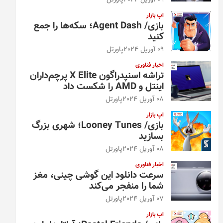
09 آوریل 2024
پاورتل
اپ بازار
بازی/ Agent Dash؛ سکه‌ها را جمع
کنید
09 آوریل 2024
پاورتل
اخبار فناوری
تراشه اسنپدراگون X Elite پرچم‌داران
اینتل و AMD را شکست داد
08 آوریل 2024
پاورتل
اپ بازار
بازی/ Looney Tunes؛ شهری بزرگ
بسازید
08 آوریل 2024
پاورتل
اخبار فناوری
سرعت دانلود این گوشی چینی، مغز
شما را منفجر می‌کند
07 آوریل 2024
پاورتل
اپ بازار