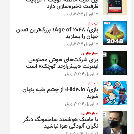
این کارت حافظه کوچک ۴ ترابایت
ظرفیت ذخیره‌سازی دارد
13 آوریل 2024
پاورتل
اپ بازار
بازی/ Age of 2048؛ بزرگ‌ترین تمدن
جهان را بسازید
13 آوریل 2024
پاورتل
اخبار فناوری
برای شرکت‌های هوش مصنوعی
اینترنت «بیش‌از‌حد کوچک» است
10 آوریل 2024
پاورتل
اپ بازار
بازی/ Hide.io؛ از چشم بقیه پنهان
شوید
10 آوریل 2024
پاورتل
اخبار فناوری
با ماسک هوشمند سامسونگ دیگر
نگران آلودگی هوا نباشید