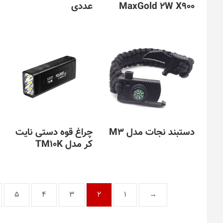
MaxGold 2W X900
عددی
دستبند نجات مدل M3
چراغ قوه دستی نایت
کر مدل TM10K
این
محصول
این
دارای
محصول
انواع
دارای
مختلفی
انواع
5
4
3
2
1
→
می
مختلفی
باشد.
می
گزینه