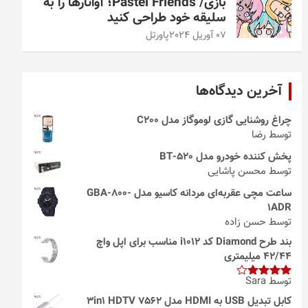
بازی/ Pastel Friends؛ آواتارها را به
سلیقه خود طراحی کنید
07 آوریل 2024
پاورتل
آخرین دیدگاه‌ها
چراغ روشنایی گازی لوموگاز مدل C200
توسط رضا
پخش کننده خودرو مدل 520-BT
توسط محسن پاشایی
ساعت مچی عقربه‌ای مردانه کاسیو مدل GBA-800-
1ADR
توسط حسن زاده
بند طرح Diamond کد i1012 مناسب برای اپل واچ
42/44 میلیمتری
توسط Sara
امتیاز
4
از 5
کابل تبدیل USB به HDMI مدل 3in1 HDTV 7562