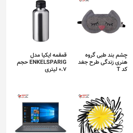
چشم بند طبی گروه
قمقمه ایکیا مدل
هنری زندگی طرح جغد
ENKELSPARIG حجم
کد T
0.7 لیتری
این
محصول
دارای
انواع
مختلفی
می
باشد.
گزینه
ها