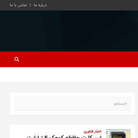
درباره ما
تماس با ما
ج
س
ت
ج
و
اخبار فناوری