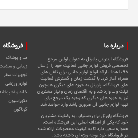
باشد.
ها
گزینه
ممکن
ها
است
ممکن
در
است
صفحه
در
محصول
صفحه
انتخاب
درباره ما
فروشگاه
محصول
شوند
انتخاب
مد و پوشاک
شوند
فروشگاه اینترنتی پاورتل به عنوان اولین مرجع
تخصصی فروش لوازم جانبی فعالیت خود را از سال
زیبایی و سلامت
۹۸ با هدف ارائه انواع لوازم جانبی برای تلفن های
تجهیزات سفر
همراه آغاز کرد. با گذشت زمان و گسترش فعالیت
لوازم ورزشی
های فروشگاه، پاورتل به حوزه های دیگری همچون
تبلت و … وارد شد و به اقتضای زمان و نیاز مشتریان
خانه و آشپزخانه
نیز به حوزه های دیگری که وجود یک مرجع برای
دکوراسیون
تهیه لوازم جانبی آن ضروری باشد وارد خواهد شد.
گوناگون
فروشگاه پاورتل برای دستیابی به رضایت مشتریان
خود که یکی از اهداف اصلی این فروشگاه است،
همواره سعی دارد تا به کیفیت محصولات ارائه شده
در فروشگاه خود توجه ویژه ای داشته باشد.