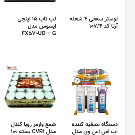
است
در
صفحه
لوستر سقفی 4 شعله
لپ تاپ 15 اینچی
محصول
آرتا کد 107/4
ایسوس مدل
انتخاب
FX570UD – G
شوند
دستگاه تصفیه کننده
شمع وارمر رویا کندل
آب اس اس وی مدل
مدل CVR1 بسته 100