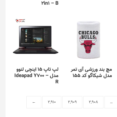
2in1 – B
مچ بند ورزشی آی تمر
لپ تاپ 15 اینچی لنوو
مدل شیکاگو کد 155
مدل Ideapad Y700 –
R
این
محصول
دارای
انواع
←
2,910
2,909
2,908
…
مختلفی
می