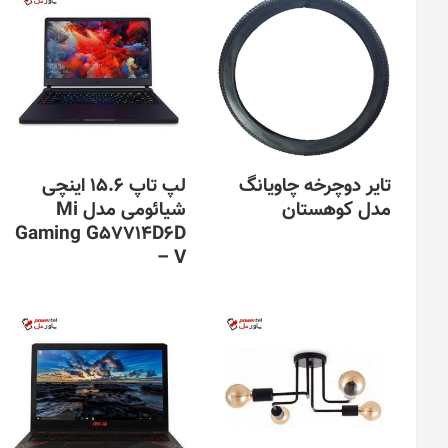
تایر دوچرخه چاویانگ
لپ‌ تاپ 15.6 اینچی
مدل کوهستان
شیائومی مدل Mi
Gaming G57714D6D
این
– V
محصول
دارای
انواع
مختلفی
می
باشد.
گزینه
ها
ممکن