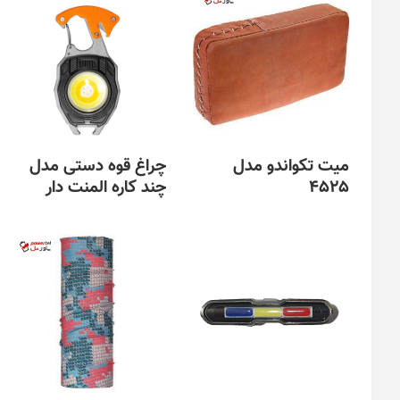
میت تکواندو مدل
چراغ قوه دستی مدل
4525
چند کاره المنت دار
این
محصول
دارای
انواع
مختلفی
می
باشد.
گزینه
ها
ممکن