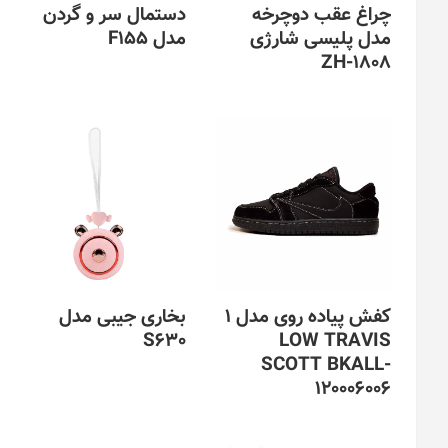
است
چراغ عقب دوچرخه
دستمال سر و گردن
در
مدل پلیسی شارژی
مدل F155
صفحه
ZH-1808
محصول
انتخاب
این
شوند
محصول
دارای
انواع
مختلفی
می
باشد.
گزینه
ها
ممکن
است
کفش پیاده روی مدل 1
بخاری جیبی مدل
در
S630
LOW TRAVIS
صفحه
SCOTT BKALL-
محصول
این
120006006
انتخاب
محصول
شوند
دارای
این
انواع
محصول