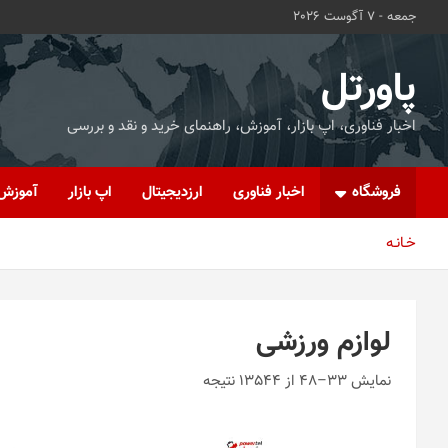
ه
جمعه - 7 آگوست 2026
حتوا
روید
پاورتل
اخبار فناوری، اپ بازار، آموزش، راهنمای خرید و نقد و بررسی
فروشگاه
اخبار فناوری
ارزدیجیتال
اپ بازار
آموزش
خـانـه
لوازم ورزشی
نمایش 33–48 از 13544 نتیجه