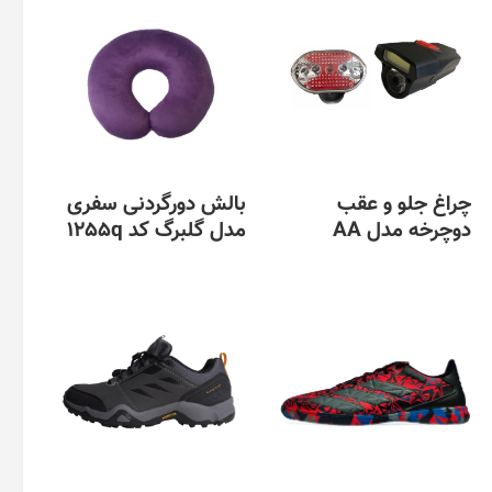
چراغ جلو و عقب
بالش دورگردنی سفری
دوچرخه مدل AA
مدل گلبرگ کد 1255q
این
این
محصول
محصول
دارای
دارای
انواع
انواع
مختلفی
مختلفی
می
می
باشد.
باشد.
گزینه
گزینه
ها
ها
ممکن
ممکن