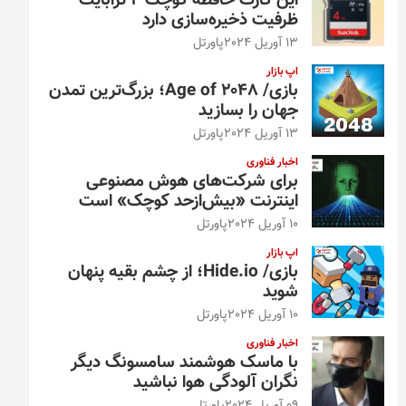
این کارت حافظه کوچک ۴ ترابایت
ظرفیت ذخیره‌سازی دارد
13 آوریل 2024
پاورتل
اپ بازار
بازی/ Age of 2048؛ بزرگ‌ترین تمدن
جهان را بسازید
13 آوریل 2024
پاورتل
اخبار فناوری
برای شرکت‌های هوش مصنوعی
اینترنت «بیش‌از‌حد کوچک» است
10 آوریل 2024
پاورتل
اپ بازار
بازی/ Hide.io؛ از چشم بقیه پنهان
شوید
10 آوریل 2024
پاورتل
اخبار فناوری
با ماسک هوشمند سامسونگ دیگر
نگران آلودگی هوا نباشید