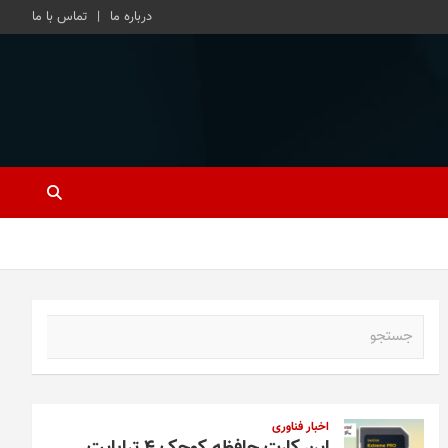
درباره ما
تماس با ما
ج
س
ت
ج
و
اخبار فناوری