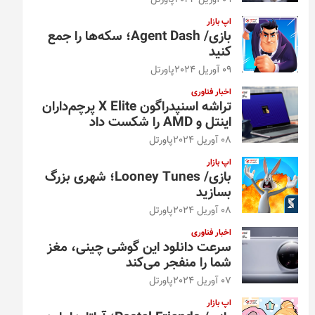
09 آوریل 2024
پاورتل
اپ بازار
بازی/ Agent Dash؛ سکه‌ها را جمع
کنید
09 آوریل 2024
پاورتل
اخبار فناوری
تراشه اسنپدراگون X Elite پرچم‌داران
اینتل و AMD را شکست داد
08 آوریل 2024
پاورتل
اپ بازار
بازی/ Looney Tunes؛ شهری بزرگ
بسازید
08 آوریل 2024
پاورتل
اخبار فناوری
سرعت دانلود این گوشی چینی، مغز
شما را منفجر می‌کند
07 آوریل 2024
پاورتل
اپ بازار