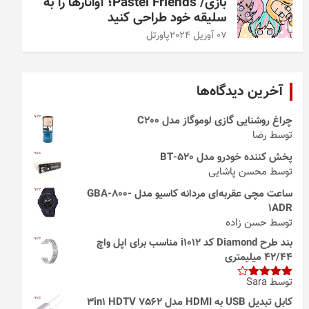
بازی/ Pastel Friends؛ آواتارها را به
سلیقه خود طراحی کنید
07 آوریل 2024
پاورتل
آخرین دیدگاه‌ها
چراغ روشنایی گازی لوموگاز مدل C200
توسط رضا
پخش کننده خودرو مدل 520-BT
توسط محسن پاشایی
ساعت مچی عقربه‌ای مردانه کاسیو مدل GBA-800-
1ADR
توسط حسن زاده
بند طرح Diamond کد i1012 مناسب برای اپل واچ
42/44 میلیمتری
توسط Sara
امتیاز
4
از 5
کابل تبدیل USB به HDMI مدل 3in1 HDTV 7562