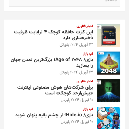
س
ت
ج
و
اخبار فناوری
این کارت حافظه کوچک ۴ ترابایت ظرفیت
ذخیره‌سازی دارد
13 آوریل 2024
پاورتل
اپ بازار
بازی/ Age of 2048؛ بزرگ‌ترین تمدن جهان
را بسازید
13 آوریل 2024
پاورتل
اخبار فناوری
برای شرکت‌های هوش مصنوعی اینترنت
«بیش‌از‌حد کوچک» است
10 آوریل 2024
پاورتل
اپ بازار
بازی/ Hide.io؛ از چشم بقیه پنهان شوید
10 آوریل 2024
پاورتل