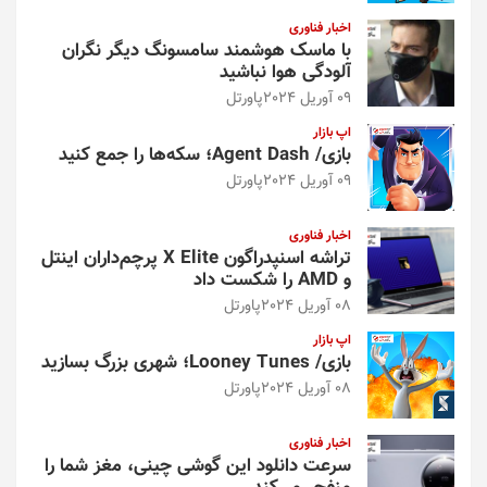
اخبار فناوری
با ماسک هوشمند سامسونگ دیگر نگران
آلودگی هوا نباشید
09 آوریل 2024
پاورتل
اپ بازار
بازی/ Agent Dash؛ سکه‌ها را جمع کنید
09 آوریل 2024
پاورتل
اخبار فناوری
تراشه اسنپدراگون X Elite پرچم‌داران اینتل
و AMD را شکست داد
08 آوریل 2024
پاورتل
اپ بازار
بازی/ Looney Tunes؛ شهری بزرگ بسازید
08 آوریل 2024
پاورتل
اخبار فناوری
سرعت دانلود این گوشی چینی، مغز شما را