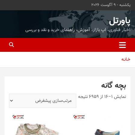
ه
یکشنبه - 9 آگوست 2026
حتوا
روید
پاورتل
اخبار فناوری، اپ بازار، آموزش، راهنمای خرید و نقد و بررسی
خـانـه
بچه گانه
نمایش 1–16 از 6959 نتیجه