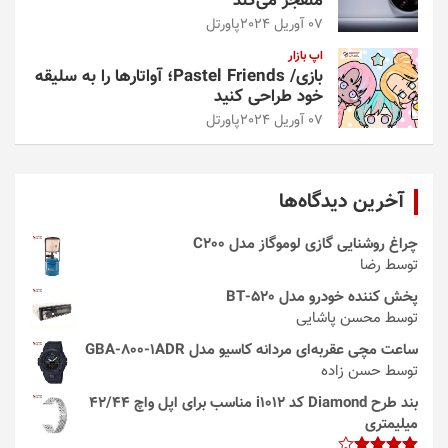
منفجر می‌کند
07 آوریل 2024
پاورتل
اپ بازار
بازی/ Pastel Friends؛ آواتارها را به سلیقه
خود طراحی کنید
07 آوریل 2024
پاورتل
آخرین دیدگاه‌ها
چراغ روشنایی گازی لوموگاز مدل C200
توسط رضا
پخش کننده خودرو مدل 520-BT
توسط محسن پاشایی
ساعت مچی عقربه‌ای مردانه کاسیو مدل GBA-800-1ADR
توسط حسن زاده
بند طرح Diamond کد i1012 مناسب برای اپل واچ 42/44
میلیمتری