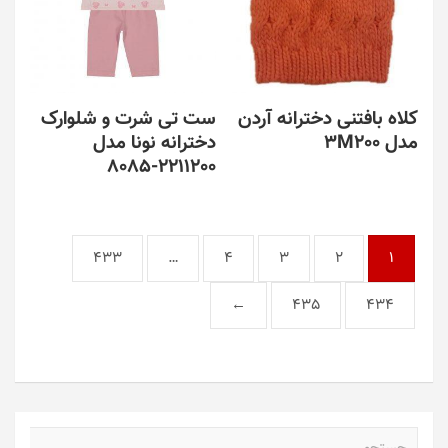
کلاه بافتنی دخترانه آردن
ست تی شرت و شلوارک
مدل 3M200
دخترانه نونا مدل
2211200-8085
433
…
4
3
2
1
←
435
434
ج