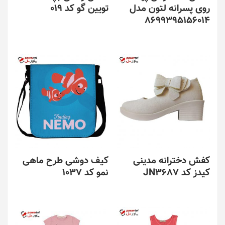
روی پسرانه لتون مدل
تویین گو کد 019
8699395156014
کفش دخترانه مدینی
کیف دوشی طرح ماهی
کیدز کد JN3687
نمو کد 1037