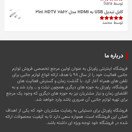
توسط Sara
امتیاز
4
از 5
کابل تبدیل USB به HDMI مدل 3in1 HDTV 7562
توسط محمد
امتیاز
5
از
5
درباره ما
فروشگاه اینترنتی پاورتل به عنوان اولین مرجع تخصصی فروش لوازم
جانبی فعالیت خود را از سال ۹۸ با هدف ارائه انواع لوازم جانبی برای
تلفن های همراه آغاز کرد. با گذشت زمان و گسترش فعالیت های
فروشگاه، پاورتل به حوزه های دیگری همچون تبلت و … وارد شد و به
اقتضای زمان و نیاز مشتریان نیز به حوزه های دیگری که وجود یک مرجع
برای تهیه لوازم جانبی آن ضروری باشد وارد خواهد شد.
فروشگاه پاورتل برای دستیابی به رضایت مشتریان خود که یکی از اهداف
اصلی این فروشگاه است، همواره سعی دارد تا به کیفیت محصولات ارائه
شده در فروشگاه خود توجه ویژه ای داشته باشد.