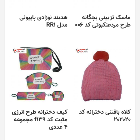
ماسک تزیینی بچگانه
هدبند نوزادی پاپیونی
طرح مردعنکبوتی کد 006
مدل RR1
کلاه بافتنی دخترانه کد
کیف دخترانه طرح انرژی
202020
مثبت کد f139 مجموعه
4 عددی