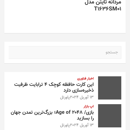
مردانه تایتن مدل
T1636SM01
ج
س
ت
ج
و
اخبار فناوری
این کارت حافظه کوچک ۴ ترابایت ظرفیت
ذخیره‌سازی دارد
13 آوریل 2024
پاورتل
اپ بازار
بازی/ Age of 2048؛ بزرگ‌ترین تمدن جهان
را بسازید
13 آوریل 2024
پاورتل