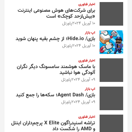
اخبار فناوری
برای شرکت‌های هوش مصنوعی اینترنت
«بیش‌از‌حد کوچک» است
10 آوریل 2024
پاورتل
اپ بازار
بازی/ Hide.io؛ از چشم بقیه پنهان شوید
10 آوریل 2024
پاورتل
اخبار فناوری
با ماسک هوشمند سامسونگ دیگر نگران
آلودگی هوا نباشید
09 آوریل 2024
پاورتل
اپ بازار
بازی/ Agent Dash؛ سکه‌ها را جمع کنید
09 آوریل 2024
پاورتل
اخبار فناوری
تراشه اسنپدراگون X Elite پرچم‌داران اینتل
و AMD را شکست داد