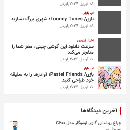
08 آوریل 2024
پاورتل
اپ بازار
بازی/ Looney Tunes؛ شهری بزرگ بسازید
08 آوریل 2024
پاورتل
اخبار فناوری
سرعت دانلود این گوشی چینی، مغز شما را
منفجر می‌کند
07 آوریل 2024
پاورتل
اپ بازار
بازی/ Pastel Friends؛ آواتارها را به سلیقه
خود طراحی کنید
07 آوریل 2024
پاورتل
آخرین دیدگاه‌ها
چراغ روشنایی گازی لوموگاز مدل C200
توسط رضا