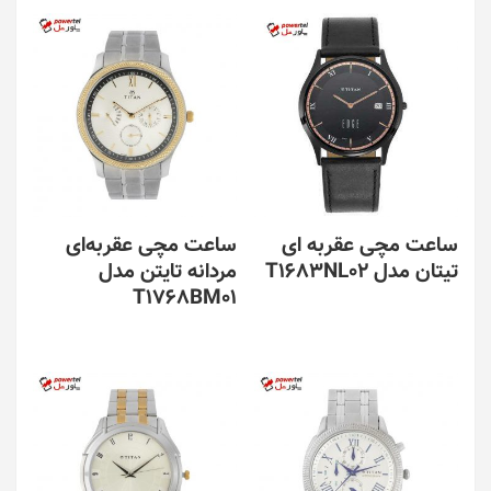
ساعت مچی عقربه ای
ساعت مچی عقربه‌ای
تیتان مدل T1683NL02
مردانه تایتن مدل
T1768BM01