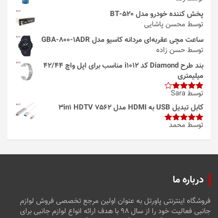
پخش کننده خودرو مدل 520-BT
توسط محسن پاشایی
ساعت مچی عقربه‌ای مردانه کاسیو مدل GBA-800-1ADR
توسط حسن زاده
بند طرح Diamond کد i1012 مناسب برای اپل واچ 42/44
میلیمتری
توسط Sara
امتیاز
4
از 5
کابل تبدیل USB به HDMI مدل 3in1 HDTV 7562
توسط محمد
امتیاز
5
از
5
درباره ما
فروشگاه اینترنتی پاورتل به عنوان اولین مرجع تخصصی فروش لوازم
جانبی فعالیت خود را از سال ۹۸ با هدف ارائه انواع لوازم جانبی برای