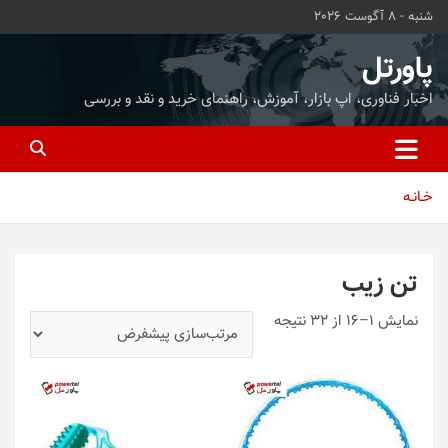
ه
شنبه - 8 آگوست 2026
حتوا
روید
پاورتل
اخبار فناوری، اپ بازار، آموزش، راهنمای خرید و نقد و بررسی
خـانـه
تن زیب
نمایش 1–16 از 32 نتیجه