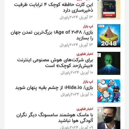
این کارت حافظه کوچک ۴ ترابایت ظرفیت
ذخیره‌سازی دارد
13 آوریل 2024
پاورتل
اپ بازار
بازی/ Age of 2048؛ بزرگ‌ترین تمدن جهان
را بسازید
13 آوریل 2024
پاورتل
اخبار فناوری
برای شرکت‌های هوش مصنوعی اینترنت
«بیش‌از‌حد کوچک» است
10 آوریل 2024
پاورتل
اپ بازار
بازی/ Hide.io؛ از چشم بقیه پنهان شوید
10 آوریل 2024
پاورتل
اخبار فناوری
با ماسک هوشمند سامسونگ دیگر نگران
آلودگی هوا نباشید
09 آوریل 2024
پاورتل