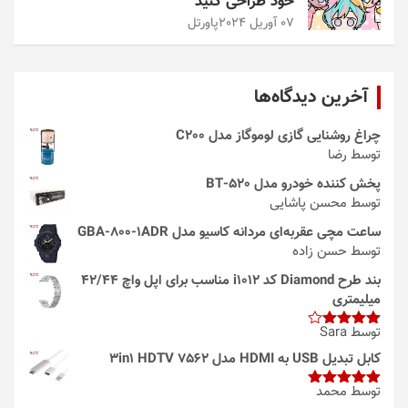
خود طراحی کنید
07 آوریل 2024
پاورتل
آخرین دیدگاه‌ها
چراغ روشنایی گازی لوموگاز مدل C200
توسط رضا
پخش کننده خودرو مدل 520-BT
توسط محسن پاشایی
ساعت مچی عقربه‌ای مردانه کاسیو مدل GBA-800-1ADR
توسط حسن زاده
بند طرح Diamond کد i1012 مناسب برای اپل واچ 42/44
میلیمتری
توسط Sara
امتیاز
4
از 5
کابل تبدیل USB به HDMI مدل 3in1 HDTV 7562
توسط محمد
امتیاز
5
از