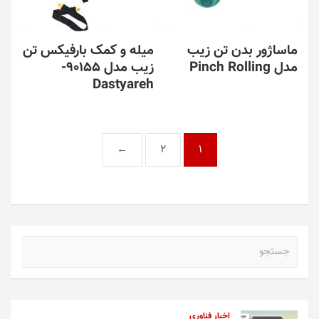
ماساژور بدن تن زیب
میله و کمک بارفیکس تن
مدل Pinch Rolling
زیب مدل 90155-
Dastyareh
←
2
1
ج
س
ت
ج
و
اخبار فناوری