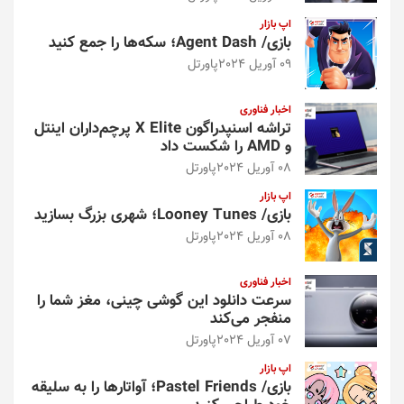
اپ بازار
بازی/ Agent Dash؛ سکه‌ها را جمع کنید
09 آوریل 2024
پاورتل
اخبار فناوری
تراشه اسنپدراگون X Elite پرچم‌داران اینتل
و AMD را شکست داد
08 آوریل 2024
پاورتل
اپ بازار
بازی/ Looney Tunes؛ شهری بزرگ بسازید
08 آوریل 2024
پاورتل
اخبار فناوری
سرعت دانلود این گوشی چینی، مغز شما را
منفجر می‌کند
07 آوریل 2024
پاورتل
اپ بازار
بازی/ Pastel Friends؛ آواتارها را به سلیقه