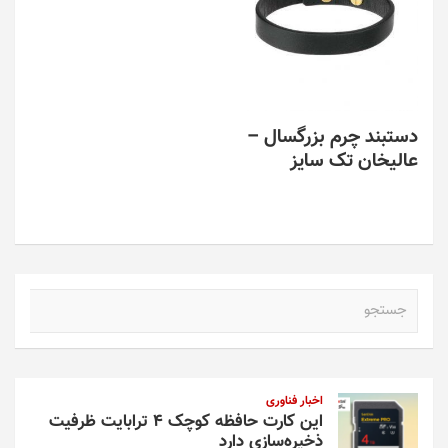
دستبند چرم بزرگسال –
عالیخان تک سایز
ج
س
ت
ج
و
اخبار فناوری
این کارت حافظه کوچک ۴ ترابایت ظرفیت
ذخیره‌سازی دارد