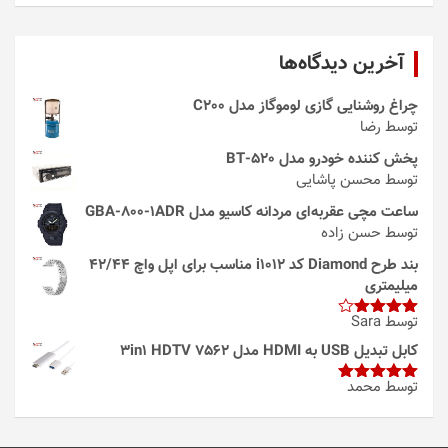
آخرین دیدگاه‌ها
چراغ روشنایی گازی لوموگاز مدل C200
توسط رضا
پخش کننده خودرو مدل 520-BT
توسط محسن پاشایی
ساعت مچی عقربه‌ای مردانه کاسیو مدل GBA-800-1ADR
توسط حسن زاده
بند طرح Diamond کد i1012 مناسب برای اپل واچ 42/44
میلیمتری
توسط Sara
امتیاز
4
از 5
کابل تبدیل USB به HDMI مدل 3in1 HDTV 7562
توسط محمد
امتیاز
5
از
5