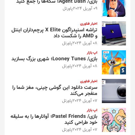
بازی/ Agent Dash؛ سکه‌ها را جمع کنید
09 آوریل 2024
پاورتل
اخبار فناوری
تراشه اسنپدراگون X Elite پرچم‌داران اینتل
و AMD را شکست داد
08 آوریل 2024
پاورتل
اپ بازار
بازی/ Looney Tunes؛ شهری بزرگ بسازید
08 آوریل 2024
پاورتل
اخبار فناوری
سرعت دانلود این گوشی چینی، مغز شما را
منفجر می‌کند
07 آوریل 2024
پاورتل
اپ بازار
بازی/ Pastel Friends؛ آواتارها را به سلیقه
خود طراحی کنید
07 آوریل 2024
پاورتل