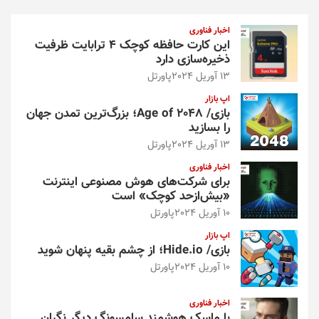
ج
و
اخبار فناوری
این کارت حافظه کوچک ۴ ترابایت ظرفیت
ذخیره‌سازی دارد
13 آوریل 2024
پاورتل
اپ بازار
بازی/ Age of 2048؛ بزرگ‌ترین تمدن جهان
را بسازید
13 آوریل 2024
پاورتل
اخبار فناوری
برای شرکت‌های هوش مصنوعی اینترنت
«بیش‌از‌حد کوچک» است
10 آوریل 2024
پاورتل
اپ بازار
بازی/ Hide.io؛ از چشم بقیه پنهان شوید
10 آوریل 2024
پاورتل
اخبار فناوری
با ماسک هوشمند سامسونگ دیگر نگران