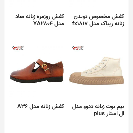
کفش مخصوص دویدن
کفش روزمره زنانه صاد
زنانه ریباک مدل fx1817
مدل YA2804
نیم بوت زنانه ددوو مدل
کفش زنانه مدل A36
ال استار plus