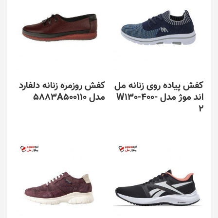
کفش پیاده روی زنانه مل
کفش روزمره زنانه دلفارد
اند موژ مدل W130-400-
مدل 5883A500110
2