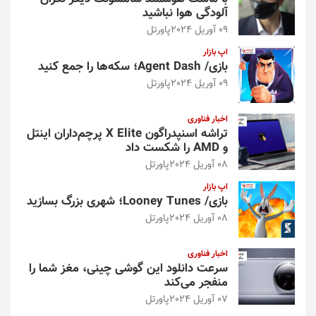
آلودگی هوا نباشید
09 آوریل 2024
پاورتل
اپ بازار
بازی/ Agent Dash؛ سکه‌ها را جمع کنید
09 آوریل 2024
پاورتل
اخبار فناوری
تراشه اسنپدراگون X Elite پرچم‌داران اینتل
و AMD را شکست داد
08 آوریل 2024
پاورتل
اپ بازار
بازی/ Looney Tunes؛ شهری بزرگ بسازید
08 آوریل 2024
پاورتل
اخبار فناوری
سرعت دانلود این گوشی چینی، مغز شما را
منفجر می‌کند
07 آوریل 2024
پاورتل