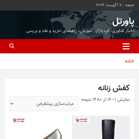
ه
جمعه - 7 آگوست 2026
حتوا
روید
پاورتل
اخبار فناوری، اپ بازار، آموزش، راهنمای خرید و نقد و بررسی
خـانـه
کفش زنانه
نمایش 1–16 از 1480 نتیجه