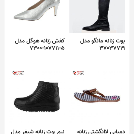
بوت زنانه مانگو مدل
کفش زنانه هوگل مدل
5-107711-7300
37037719
دمپایی لاانگشتی زنانه
نیم بوت زنانه شیفر مدل