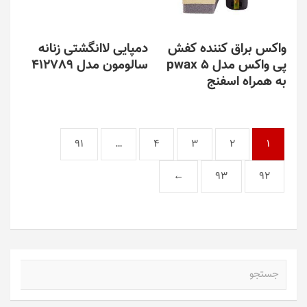
واکس براق کننده کفش
دمپایی لاانگشتی زنانه
پی واکس مدل pwax 5
سالومون مدل 412789
به همراه اسفنج
91
…
4
3
2
1
←
93
92
ج
س
ت