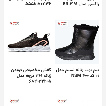
زاکسی مدل BR.2191
5551a500136
نیم بوت زنانه نسیم مدل
کفش مخصوص دویدن
01 کد NSM 400
زنانه 361 درجه مدل
682032205