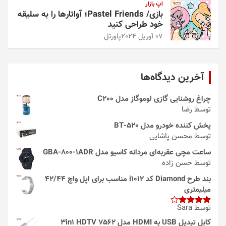
اپ بازار
بازی/ Pastel Friends؛ آواتارها را به سلیقه
خود طراحی کنید
07 آوریل 2024
پاورتل
آخرین دیدگاه‌ها
چراغ روشنایی گازی لوموگاز مدل C200
توسط رضا
پخش کننده خودرو مدل 520-BT
توسط محسن پاشایی
ساعت مچی عقربه‌ای مردانه کاسیو مدل GBA-800-1ADR
توسط حسن زاده
بند طرح Diamond کد i1012 مناسب برای اپل واچ 42/44
میلیمتری
توسط Sara
امتیاز
4
از 5
کابل تبدیل USB به HDMI مدل 3in1 HDTV 7562