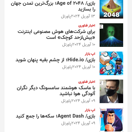
بازی/ Age of 2048؛ بزرگ‌ترین تمدن جهان
را بسازید
13 آوریل 2024
پاورتل
اخبار فناوری
برای شرکت‌های هوش مصنوعی اینترنت
«بیش‌از‌حد کوچک» است
10 آوریل 2024
پاورتل
اپ بازار
بازی/ Hide.io؛ از چشم بقیه پنهان شوید
10 آوریل 2024
پاورتل
اخبار فناوری
با ماسک هوشمند سامسونگ دیگر نگران
آلودگی هوا نباشید
09 آوریل 2024
پاورتل
اپ بازار
بازی/ Agent Dash؛ سکه‌ها را جمع کنید
09 آوریل 2024
پاورتل