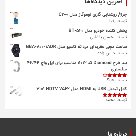
آخرین دیدگاه‌ها
چراغ روشنایی گازی لوموگاز مدل C200
توسط رضا
پخش کننده خودرو مدل 520-BT
توسط محسن پاشایی
ساعت مچی عقربه‌ای مردانه کاسیو مدل GBA-800-1ADR
توسط حسن زاده
بند طرح Diamond کد i1012 مناسب برای اپل واچ 42/44
میلیمتری
توسط Sara
امتیاز
4
از 5
کابل تبدیل USB به HDMI مدل 3in1 HDTV 7562
توسط محمد
امتیاز
5
از
5
درباره ما