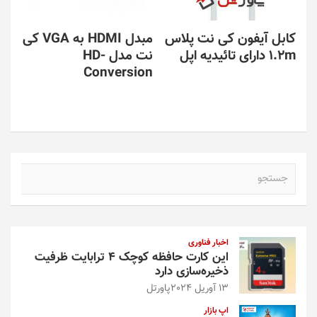
کابل آیفون کی نت پلاس
مبدل HDMI به VGA کی
1.2m دارای تائیدیه اپل
نت مدل HD-
Conversion
ج
س
ت
ج
و
اخبار فناوری
این کارت حافظه کوچک ۴ ترابایت ظرفیت
ذخیره‌سازی دارد
13 آوریل 2024
پاورتل
اپ بازار