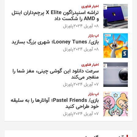
اخبار فناوری
تراشه اسنپدراگون X Elite پرچم‌داران اینتل
و AMD را شکست داد
08 آوریل 2024
پاورتل
اپ بازار
بازی/ Looney Tunes؛ شهری بزرگ بسازید
08 آوریل 2024
پاورتل
اخبار فناوری
سرعت دانلود این گوشی چینی، مغز شما را
منفجر می‌کند
07 آوریل 2024
پاورتل
اپ بازار
بازی/ Pastel Friends؛ آواتارها را به سلیقه
خود طراحی کنید
07 آوریل 2024
پاورتل