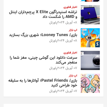
اخبار فناوری
تراشه اسنپدراگون X Elite پرچم‌داران اینتل
و AMD را شکست داد
08 آوریل 2024
پاورتل
اپ بازار
بازی/ Looney Tunes؛ شهری بزرگ بسازید
08 آوریل 2024
پاورتل
اخبار فناوری
سرعت دانلود این گوشی چینی، مغز شما را
منفجر می‌کند
07 آوریل 2024
پاورتل
اپ بازار
بازی/ Pastel Friends؛ آواتارها را به سلیقه
خود طراحی کنید
07 آوریل 2024
پاورتل