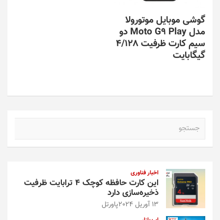
گوشی موبایل موتورولا
مدل Moto G9 Play دو
سیم کارت ظرفیت 4/128
گیگابایت
ج
س
ت
ج
و
اخبار فناوری
این کارت حافظه کوچک ۴ ترابایت ظرفیت
ذخیره‌سازی دارد
13 آوریل 2024
پاورتل