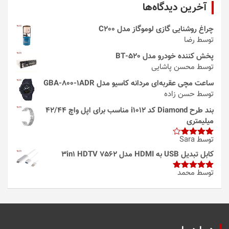
آخرین دیدگاه‌ها
چراغ روشنایی گازی لوموگاز مدل C200
توسط رضا
پخش کننده خودرو مدل 520-BT
توسط محسن پاشایی
ساعت مچی عقربه‌ای مردانه کاسیو مدل GBA-800-1ADR
توسط حسن زاده
بند طرح Diamond کد i1012 مناسب برای اپل واچ 42/44
میلیمتری
توسط Sara
امتیاز
4
از 5
کابل تبدیل USB به HDMI مدل 3in1 HDTV 7562
توسط محمد
امتیاز
5
از
5