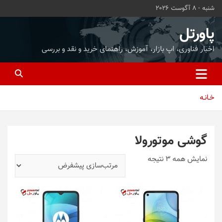
ه
شنبه - 8 آگوست 2026
حتوا
روید
پاورتل
اخبار فناوری، اپ بازار، آموزش، راهنمای خرید و نقد و بررسی
خـانـه
گوشی موتورولا
نمایش همه 3 نتیجه