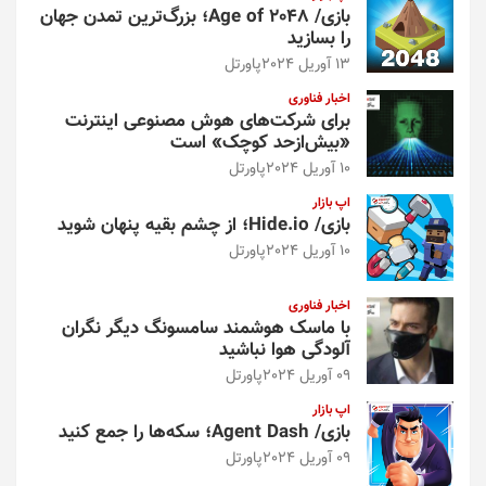
بازی/ Age of 2048؛ بزرگ‌ترین تمدن جهان
را بسازید
13 آوریل 2024
پاورتل
اخبار فناوری
برای شرکت‌های هوش مصنوعی اینترنت
«بیش‌از‌حد کوچک» است
10 آوریل 2024
پاورتل
اپ بازار
بازی/ Hide.io؛ از چشم بقیه پنهان شوید
10 آوریل 2024
پاورتل
اخبار فناوری
با ماسک هوشمند سامسونگ دیگر نگران
آلودگی هوا نباشید
09 آوریل 2024
پاورتل
اپ بازار
بازی/ Agent Dash؛ سکه‌ها را جمع کنید
09 آوریل 2024
پاورتل