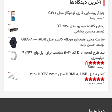
آخرین دیدگاه‌ها
چراغ روشنایی گازی لوموگاز مدل C200
توسط رضا
پخش کننده خودرو مدل 520-BT
توسط محسن پاشایی
ساعت مچی عقربه‌ای مردانه کاسیو مدل GBA-800-1ADR
توسط حسن زاده
بند طرح Diamond کد i1012 مناسب برای اپل واچ 42/44
میلیمتری
توسط Sara
امتیاز
4
از 5
کابل تبدیل USB به HDMI مدل 3in1 HDTV 7562
توسط محمد
امتیاز
5
از
5
درباره ما