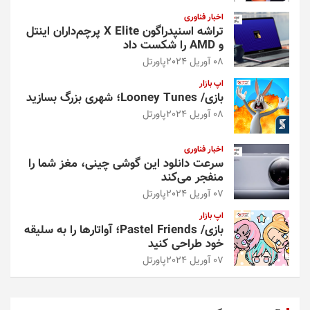
اخبار فناوری
تراشه اسنپدراگون X Elite پرچم‌داران اینتل
و AMD را شکست داد
08 آوریل 2024
پاورتل
اپ بازار
بازی/ Looney Tunes؛ شهری بزرگ بسازید
08 آوریل 2024
پاورتل
اخبار فناوری
سرعت دانلود این گوشی چینی، مغز شما را
منفجر می‌کند
07 آوریل 2024
پاورتل
اپ بازار
بازی/ Pastel Friends؛ آواتارها را به سلیقه
خود طراحی کنید
07 آوریل 2024
پاورتل