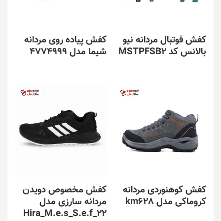
کفش فوتبال مردانه نیو
کفش پیاده روی مردانه
بالانس کد MSTPFSB2
شیما مدل 4774999
کفش کوهنوردی مردانه
کفش مخصوص دویدن
کروماکی مدل km628
مردانه سارزی مدل
Hira_M.e.s_S.e.f_22