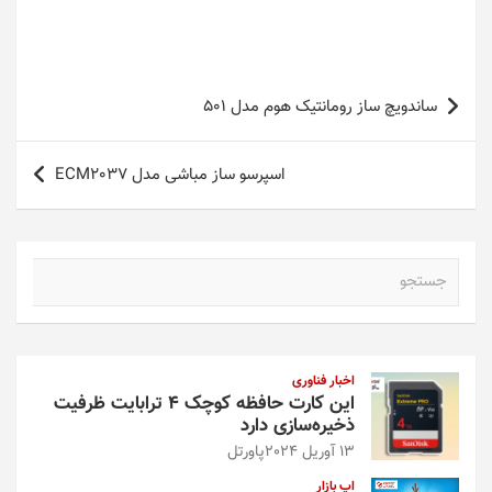
راهبری
ساندویچ ساز رومانتیک هوم مدل 501
نوشته
اسپرسو ساز مباشی مدل ECM2037
ج
س
ت
ج
و
اخبار فناوری
این کارت حافظه کوچک ۴ ترابایت ظرفیت
ذخیره‌سازی دارد
13 آوریل 2024
پاورتل
اپ بازار