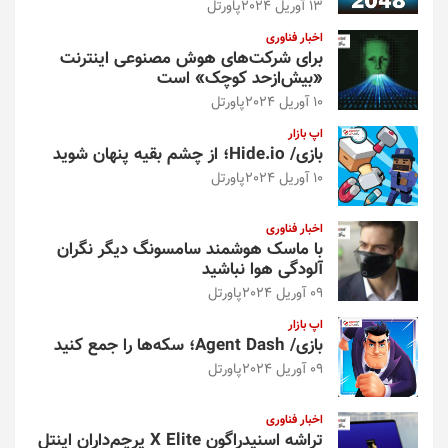
13 آوریل 2024
پاورتل
اخبار فناوری
برای شرکت‌های هوش مصنوعی اینترنت
«بیش‌از‌حد کوچک» است
10 آوریل 2024
پاورتل
اپ بازار
بازی/ Hide.io؛ از چشم بقیه پنهان شوید
10 آوریل 2024
پاورتل
اخبار فناوری
با ماسک هوشمند سامسونگ دیگر نگران
آلودگی هوا نباشید
09 آوریل 2024
پاورتل
اپ بازار
بازی/ Agent Dash؛ سکه‌ها را جمع کنید
09 آوریل 2024
پاورتل
اخبار فناوری
تراشه اسنپدراگون X Elite پرچم‌داران اینتل