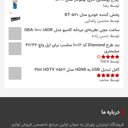
توسط رضا
پخش کننده خودرو مدل 520-BT
توسط محسن پاشایی
ساعت مچی عقربه‌ای مردانه کاسیو مدل GBA-800-1ADR
توسط حسن زاده
بند طرح Diamond کد i1012 مناسب برای اپل واچ 42/44
میلیمتری
توسط Sara
امتیاز
4
از 5
کابل تبدیل USB به HDMI مدل 3in1 HDTV 7562
توسط محمد
امتیاز
5
از
5
درباره ما
فروشگاه اینترنتی پاورتل به عنوان اولین مرجع تخصصی فروش لوازم