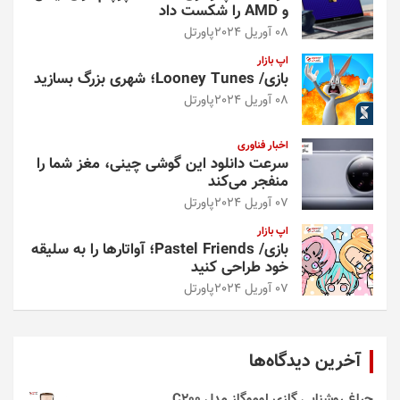
و AMD را شکست داد
08 آوریل 2024
پاورتل
اپ بازار
بازی/ Looney Tunes؛ شهری بزرگ بسازید
08 آوریل 2024
پاورتل
اخبار فناوری
سرعت دانلود این گوشی چینی، مغز شما را
منفجر می‌کند
07 آوریل 2024
پاورتل
اپ بازار
بازی/ Pastel Friends؛ آواتارها را به سلیقه
خود طراحی کنید
07 آوریل 2024
پاورتل
آخرین دیدگاه‌ها
چراغ روشنایی گازی لوموگاز مدل C200