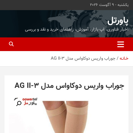
ه
یکشنبه - 9 آگوست 2026
حتوا
روید
پاورتل
اخبار فناوری، اپ بازار، آموزش، راهنمای خرید و نقد و بررسی
خـانـه
جوراب واریس دوکاواس مدل AG II-3
جوراب واریس دوکاواس مدل AG II-3