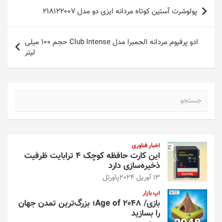
راهبری
پولوشرت آستین کوتاه مردانه ایزی دو مدل 218122007
نوشته
ادو پرفیوم مردانه الحمبرا مدل Club Intense حجم 100 میلی
لیتر
ج
س
ت
ج
و
اخبار فناوری
این کارت حافظه کوچک ۴ ترابایت ظرفیت
ذخیره‌سازی دارد
13 آوریل 2024
پاورتل
اپ بازار
بازی/ Age of 2048؛ بزرگ‌ترین تمدن جهان
را بسازید