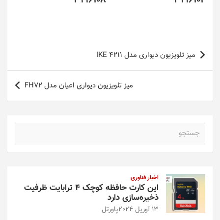
2996108
2996102
راهبری
میز تلویزیون دیواری مدل IKE 4211
نوشته
میز تلویزیون دیواری اعیان مدل FH72
ج
س
ت
ج
و
اخبار فناوری
این کارت حافظه کوچک ۴ ترابایت ظرفیت
ذخیره‌سازی دارد
13 آوریل 2024
پاورتل