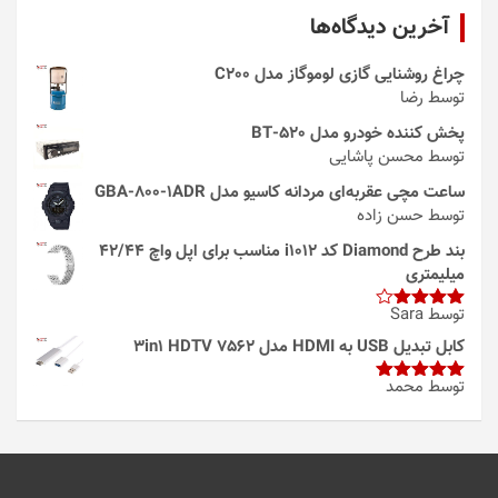
آخرین دیدگاه‌ها
چراغ روشنایی گازی لوموگاز مدل C200
توسط رضا
پخش کننده خودرو مدل 520-BT
توسط محسن پاشایی
ساعت مچی عقربه‌ای مردانه کاسیو مدل GBA-800-1ADR
توسط حسن زاده
بند طرح Diamond کد i1012 مناسب برای اپل واچ 42/44
میلیمتری
توسط Sara
امتیاز
4
از 5
کابل تبدیل USB به HDMI مدل 3in1 HDTV 7562
توسط محمد
امتیاز
5
از
5