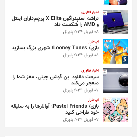
اخبار فناوری
تراشه اسنپدراگون X Elite پرچم‌داران اینتل
و AMD را شکست داد
08 آوریل 2024
پاورتل
اپ بازار
بازی/ Looney Tunes؛ شهری بزرگ بسازید
08 آوریل 2024
پاورتل
اخبار فناوری
سرعت دانلود این گوشی چینی، مغز شما را
منفجر می‌کند
07 آوریل 2024
پاورتل
اپ بازار
بازی/ Pastel Friends؛ آواتارها را به سلیقه
خود طراحی کنید
07 آوریل 2024
پاورتل