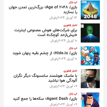
اپ بازار
بازی/ Age of 2048؛ بزرگ‌ترین تمدن جهان
را بسازید
13 آوریل 2024
پاورتل
اخبار فناوری
برای شرکت‌های هوش مصنوعی اینترنت
«بیش‌از‌حد کوچک» است
10 آوریل 2024
پاورتل
اپ بازار
بازی/ Hide.io؛ از چشم بقیه پنهان شوید
10 آوریل 2024
پاورتل
اخبار فناوری
با ماسک هوشمند سامسونگ دیگر نگران
آلودگی هوا نباشید
09 آوریل 2024
پاورتل
اپ بازار
بازی/ Agent Dash؛ سکه‌ها را جمع کنید
09 آوریل 2024
پاورتل