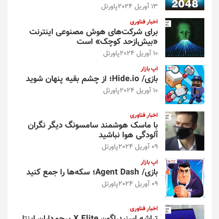
13 آوریل 2024
پاورتل
اخبار فناوری
برای شرکت‌های هوش مصنوعی اینترنت
«بیش‌از‌حد کوچک» است
10 آوریل 2024
پاورتل
اپ بازار
بازی/ Hide.io؛ از چشم بقیه پنهان شوید
10 آوریل 2024
پاورتل
اخبار فناوری
با ماسک هوشمند سامسونگ دیگر نگران
آلودگی هوا نباشید
09 آوریل 2024
پاورتل
اپ بازار
بازی/ Agent Dash؛ سکه‌ها را جمع کنید
09 آوریل 2024
پاورتل
اخبار فناوری