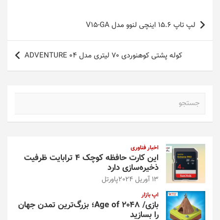
راهبری
لپ تاپ 15.6 اینچی لنوو مدل V15-GA
نوشته
کوله پشتی کوهنوردی 70 لیتری مدل ADVENTURE 04
ج
س
ت
ج
و
اخبار فناوری
این کارت حافظه کوچک ۴ ترابایت ظرفیت
ذخیره‌سازی دارد
13 آوریل 2024
پاورتل
اپ بازار
بازی/ Age of 2048؛ بزرگ‌ترین تمدن جهان
را بسازید