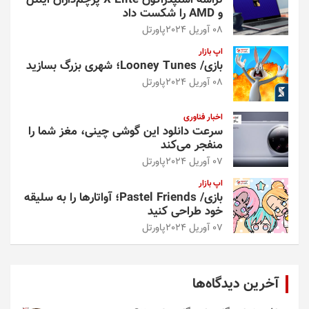
تراشه اسنپدراگون X Elite پرچم‌داران اینتل
و AMD را شکست داد
08 آوریل 2024
پاورتل
اپ بازار
بازی/ Looney Tunes؛ شهری بزرگ بسازید
08 آوریل 2024
پاورتل
اخبار فناوری
سرعت دانلود این گوشی چینی، مغز شما را
منفجر می‌کند
07 آوریل 2024
پاورتل
اپ بازار
بازی/ Pastel Friends؛ آواتارها را به سلیقه
خود طراحی کنید
07 آوریل 2024
پاورتل
آخرین دیدگاه‌ها