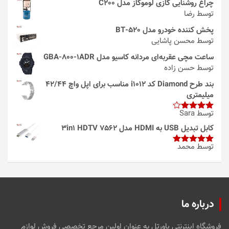
چراغ روشنایی گازی لوموگاز مدل C200
توسط رضا
پخش کننده خودرو مدل 520-BT
توسط محسن پاشایی
ساعت مچی عقربه‌ای مردانه کاسیو مدل GBA-800-1ADR
توسط حسن زاده
بند طرح Diamond کد i1012 مناسب برای اپل واچ 42/44
میلیمتری
توسط Sara
امتیاز
4
از 5
کابل تبدیل USB به HDMI مدل 3in1 HDTV 7562
توسط محمد
امتیاز
5
از
5
درباره ما
فروشگاه اینترنتی پاورتل به عنوان اولین مرجع تخصصی فروش لوازم