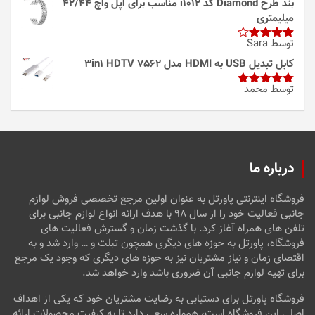
بند طرح Diamond کد i1012 مناسب برای اپل واچ 42/44
میلیمتری
توسط Sara
امتیاز
4
از 5
کابل تبدیل USB به HDMI مدل 3in1 HDTV 7562
توسط محمد
امتیاز
5
از
5
درباره ما
فروشگاه اینترنتی پاورتل به عنوان اولین مرجع تخصصی فروش لوازم
جانبی فعالیت خود را از سال ۹۸ با هدف ارائه انواع لوازم جانبی برای
تلفن های همراه آغاز کرد. با گذشت زمان و گسترش فعالیت های
فروشگاه، پاورتل به حوزه های دیگری همچون تبلت و … وارد شد و به
اقتضای زمان و نیاز مشتریان نیز به حوزه های دیگری که وجود یک مرجع
برای تهیه لوازم جانبی آن ضروری باشد وارد خواهد شد.
فروشگاه پاورتل برای دستیابی به رضایت مشتریان خود که یکی از اهداف
اصلی این فروشگاه است، همواره سعی دارد تا به کیفیت محصولات ارائه