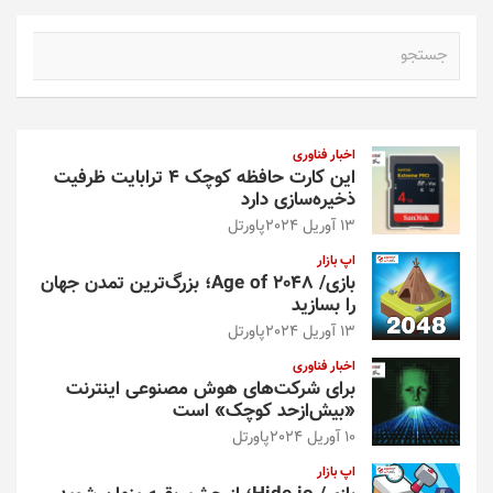
ج
س
ت
ج
و
اخبار فناوری
این کارت حافظه کوچک ۴ ترابایت ظرفیت
ذخیره‌سازی دارد
13 آوریل 2024
پاورتل
اپ بازار
بازی/ Age of 2048؛ بزرگ‌ترین تمدن جهان
را بسازید
13 آوریل 2024
پاورتل
اخبار فناوری
برای شرکت‌های هوش مصنوعی اینترنت
«بیش‌از‌حد کوچک» است
10 آوریل 2024
پاورتل
اپ بازار