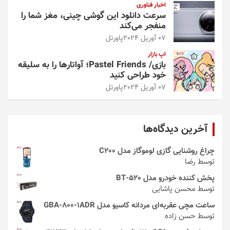
اخبار فناوری
سرعت دانلود این گوشی چینی، مغز شما را
منفجر می‌کند
07 آوریل 2024
پاورتل
اپ بازار
بازی/ Pastel Friends؛ آواتارها را به سلیقه
خود طراحی کنید
07 آوریل 2024
پاورتل
آخرین دیدگاه‌ها
چراغ روشنایی گازی لوموگاز مدل C200
توسط رضا
پخش کننده خودرو مدل 520-BT
توسط محسن پاشایی
ساعت مچی عقربه‌ای مردانه کاسیو مدل GBA-800-1ADR
توسط حسن زاده