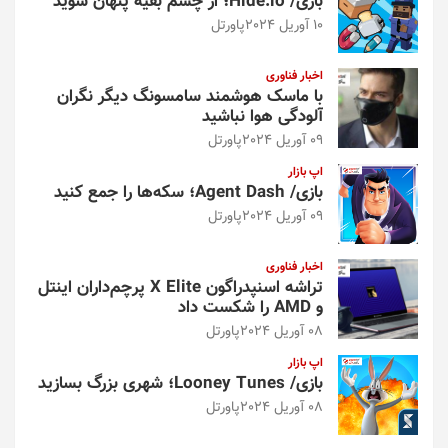
بازی/ Hide.io؛ از چشم بقیه پنهان شوید
10 آوریل 2024
پاورتل
اخبار فناوری
با ماسک هوشمند سامسونگ دیگر نگران
آلودگی هوا نباشید
09 آوریل 2024
پاورتل
اپ بازار
بازی/ Agent Dash؛ سکه‌ها را جمع کنید
09 آوریل 2024
پاورتل
اخبار فناوری
تراشه اسنپدراگون X Elite پرچم‌داران اینتل
و AMD را شکست داد
08 آوریل 2024
پاورتل
اپ بازار
بازی/ Looney Tunes؛ شهری بزرگ بسازید
08 آوریل 2024
پاورتل