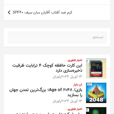
نوشته
کرم ضد آفتاب آقایان سان سیف SPF40
ج
س
ت
ج
و
اخبار فناوری
این کارت حافظه کوچک ۴ ترابایت ظرفیت
ذخیره‌سازی دارد
13 آوریل 2024
پاورتل
اپ بازار
بازی/ Age of 2048؛ بزرگ‌ترین تمدن جهان
را بسازید
13 آوریل 2024
پاورتل
اخبار فناوری