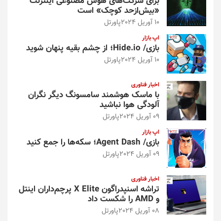
برای شرکت‌های هوش مصنوعی اینترنت
«بیش‌از‌حد کوچک» است
10 آوریل 2024
پاورتل
اپ بازار
بازی/ Hide.io؛ از چشم بقیه پنهان شوید
10 آوریل 2024
پاورتل
اخبار فناوری
با ماسک هوشمند سامسونگ دیگر نگران
آلودگی هوا نباشید
09 آوریل 2024
پاورتل
اپ بازار
بازی/ Agent Dash؛ سکه‌ها را جمع کنید
09 آوریل 2024
پاورتل
اخبار فناوری
تراشه اسنپدراگون X Elite پرچم‌داران اینتل
و AMD را شکست داد
08 آوریل 2024
پاورتل