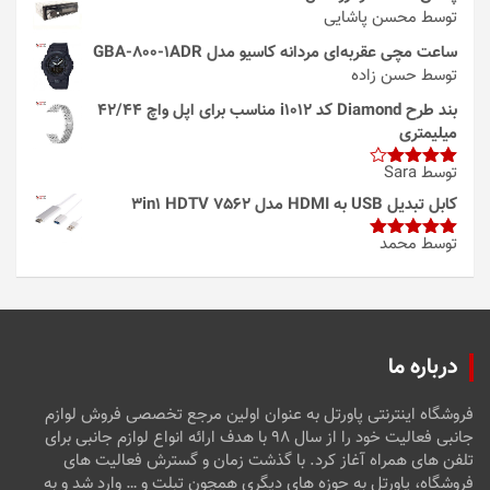
توسط محسن پاشایی
ساعت مچی عقربه‌ای مردانه کاسیو مدل GBA-800-1ADR
توسط حسن زاده
بند طرح Diamond کد i1012 مناسب برای اپل واچ 42/44
میلیمتری
توسط Sara
امتیاز
4
از 5
کابل تبدیل USB به HDMI مدل 3in1 HDTV 7562
توسط محمد
امتیاز
5
از
5
درباره ما
فروشگاه اینترنتی پاورتل به عنوان اولین مرجع تخصصی فروش لوازم
جانبی فعالیت خود را از سال ۹۸ با هدف ارائه انواع لوازم جانبی برای
تلفن های همراه آغاز کرد. با گذشت زمان و گسترش فعالیت های
فروشگاه، پاورتل به حوزه های دیگری همچون تبلت و … وارد شد و به