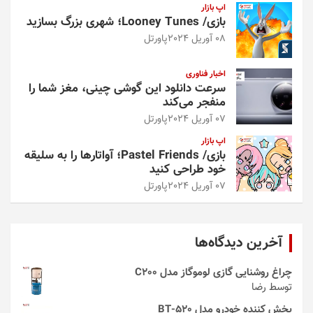
اپ بازار
بازی/ Looney Tunes؛ شهری بزرگ بسازید
08 آوریل 2024
پاورتل
اخبار فناوری
سرعت دانلود این گوشی چینی، مغز شما را
منفجر می‌کند
07 آوریل 2024
پاورتل
اپ بازار
بازی/ Pastel Friends؛ آواتارها را به سلیقه
خود طراحی کنید
07 آوریل 2024
پاورتل
آخرین دیدگاه‌ها
چراغ روشنایی گازی لوموگاز مدل C200
توسط رضا
پخش کننده خودرو مدل 520-BT