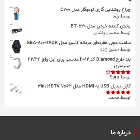
چراغ روشنایی گازی لوموگاز مدل C200
توسط رضا
پخش کننده خودرو مدل 520-BT
توسط محسن پاشایی
ساعت مچی عقربه‌ای مردانه کاسیو مدل GBA-800-1ADR
توسط حسن زاده
بند طرح Diamond کد i1012 مناسب برای اپل واچ 42/44
میلیمتری
توسط Sara
امتیاز
4
از 5
کابل تبدیل USB به HDMI مدل 3in1 HDTV 7562
توسط محمد
امتیاز
5
از
5
درباره ما