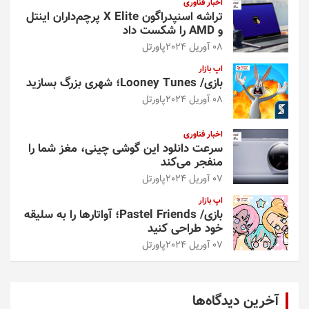
اخبار فناوری
تراشه اسنپدراگون X Elite پرچم‌داران اینتل
و AMD را شکست داد
08 آوریل 2024
پاورتل
اپ بازار
بازی/ Looney Tunes؛ شهری بزرگ بسازید
08 آوریل 2024
پاورتل
اخبار فناوری
سرعت دانلود این گوشی چینی، مغز شما را
منفجر می‌کند
07 آوریل 2024
پاورتل
اپ بازار
بازی/ Pastel Friends؛ آواتارها را به سلیقه
خود طراحی کنید
07 آوریل 2024
پاورتل
آخرین دیدگاه‌ها