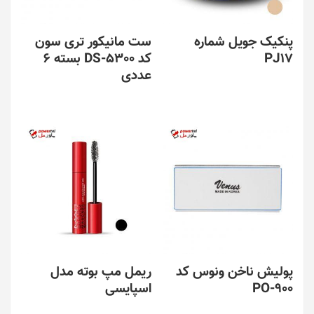
پنکیک جویل شماره
ست مانیکور تری سون
PJ17
کد DS-5300 بسته 6
عددی
پولیش ناخن ونوس کد
ریمل مپ بوته مدل
PO-900
اسپایسی