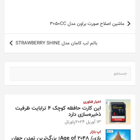
راهبری
ماشین اصلاح صورت براون مدل 3050CC
نوشته
بالم لب کامان مدل STRAWBERRY SHINE
ج
س
ت
ج
و
اخبار فناوری
این کارت حافظه کوچک ۴ ترابایت ظرفیت
ذخیره‌سازی دارد
13 آوریل 2024
پاورتل
اپ بازار
بازی/ Age of 2048؛ بزرگ‌ترین تمدن جهان