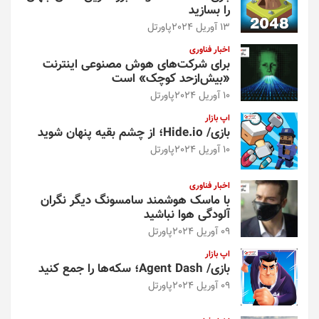
را بسازید
13 آوریل 2024
پاورتل
اخبار فناوری
برای شرکت‌های هوش مصنوعی اینترنت
«بیش‌از‌حد کوچک» است
10 آوریل 2024
پاورتل
اپ بازار
بازی/ Hide.io؛ از چشم بقیه پنهان شوید
10 آوریل 2024
پاورتل
اخبار فناوری
با ماسک هوشمند سامسونگ دیگر نگران
آلودگی هوا نباشید
09 آوریل 2024
پاورتل
اپ بازار
بازی/ Agent Dash؛ سکه‌ها را جمع کنید
09 آوریل 2024
پاورتل