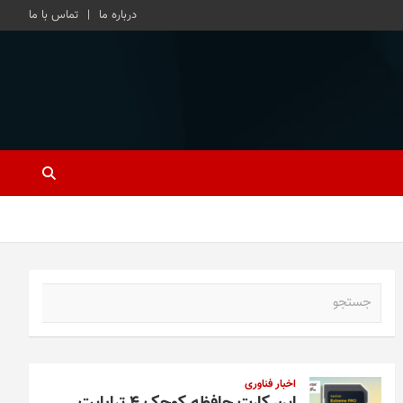
درباره ما
تماس با ما
ج
س
ت
ج
و
اخبار فناوری