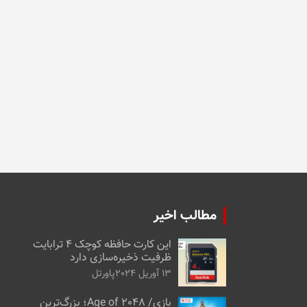
مطالب اخیر
این کارت حافظه کوچک ۴ ترابایت
ظرفیت ذخیره‌سازی دارد
13 آوریل 2024
پاورتل
بازی/ Age of 2048؛ بزرگ‌ترین