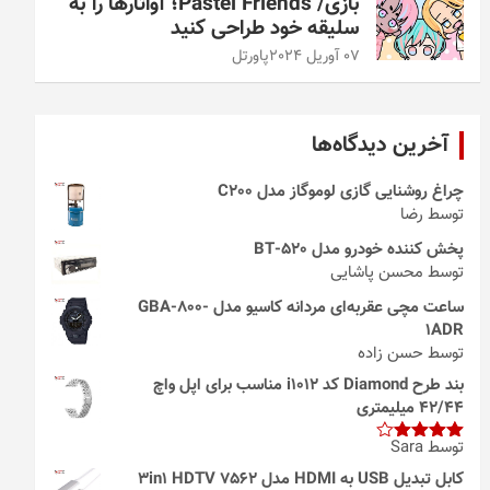
بازی/ Pastel Friends؛ آواتارها را به
سلیقه خود طراحی کنید
07 آوریل 2024
پاورتل
آخرین دیدگاه‌ها
چراغ روشنایی گازی لوموگاز مدل C200
توسط رضا
پخش کننده خودرو مدل 520-BT
توسط محسن پاشایی
ساعت مچی عقربه‌ای مردانه کاسیو مدل GBA-800-
1ADR
توسط حسن زاده
بند طرح Diamond کد i1012 مناسب برای اپل واچ
42/44 میلیمتری
توسط Sara
امتیاز
4
از 5
کابل تبدیل USB به HDMI مدل 3in1 HDTV 7562