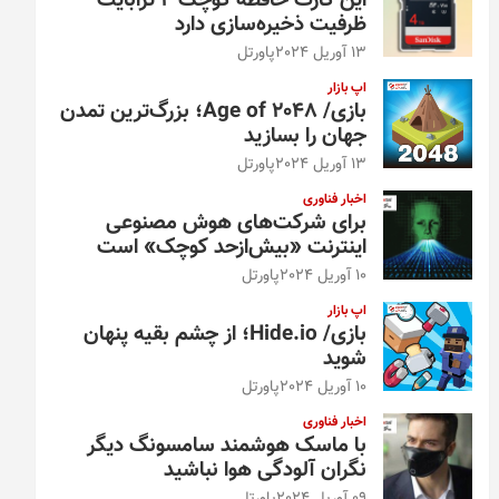
این کارت حافظه کوچک ۴ ترابایت
ظرفیت ذخیره‌سازی دارد
13 آوریل 2024
پاورتل
اپ بازار
بازی/ Age of 2048؛ بزرگ‌ترین تمدن
جهان را بسازید
13 آوریل 2024
پاورتل
اخبار فناوری
برای شرکت‌های هوش مصنوعی
اینترنت «بیش‌از‌حد کوچک» است
10 آوریل 2024
پاورتل
اپ بازار
بازی/ Hide.io؛ از چشم بقیه پنهان
شوید
10 آوریل 2024
پاورتل
اخبار فناوری
با ماسک هوشمند سامسونگ دیگر
نگران آلودگی هوا نباشید