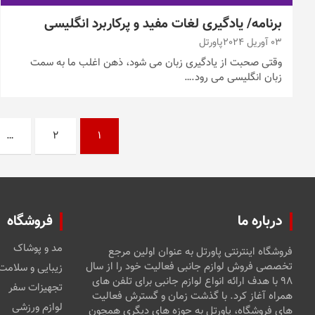
برنامه/ یادگیری لغات مفید و پرکاربرد انگلیسی
03 آوریل 2024
پاورتل
وقتی صحبت از یادگیری زبان می شود، ذهن اغلب ما به سمت
زبان انگلیسی می رود.…
صفحه‌بندی
…
2
1
نوشته‌ها
درباره ما
فروشگاه
مد و پوشاک
فروشگاه اینترنتی پاورتل به عنوان اولین مرجع
تخصصی فروش لوازم جانبی فعالیت خود را از سال
زیبایی و سلامت
۹۸ با هدف ارائه انواع لوازم جانبی برای تلفن های
تجهیزات سفر
همراه آغاز کرد. با گذشت زمان و گسترش فعالیت
لوازم ورزشی
های فروشگاه، پاورتل به حوزه های دیگری همچون