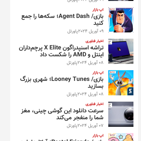
09 آوریل 2024
پاورتل
اپ بازار
بازی/ Agent Dash؛ سکه‌ها را جمع
کنید
09 آوریل 2024
پاورتل
اخبار فناوری
تراشه اسنپدراگون X Elite پرچم‌داران
اینتل و AMD را شکست داد
08 آوریل 2024
پاورتل
اپ بازار
بازی/ Looney Tunes؛ شهری بزرگ
بسازید
08 آوریل 2024
پاورتل
اخبار فناوری
سرعت دانلود این گوشی چینی، مغز
شما را منفجر می‌کند
07 آوریل 2024
پاورتل
اپ بازار