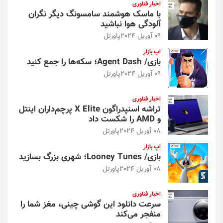
اخبار فناوری
با ماسک هوشمند سامسونگ دیگر نگران
آلودگی هوا نباشید
09 آوریل 2024
پاورتل
اپ بازار
بازی/ Agent Dash؛ سکه‌ها را جمع کنید
09 آوریل 2024
پاورتل
اخبار فناوری
تراشه اسنپدراگون X Elite پرچم‌داران اینتل
و AMD را شکست داد
08 آوریل 2024
پاورتل
اپ بازار
بازی/ Looney Tunes؛ شهری بزرگ بسازید
08 آوریل 2024
پاورتل
اخبار فناوری
سرعت دانلود این گوشی چینی، مغز شما را
منفجر می‌کند