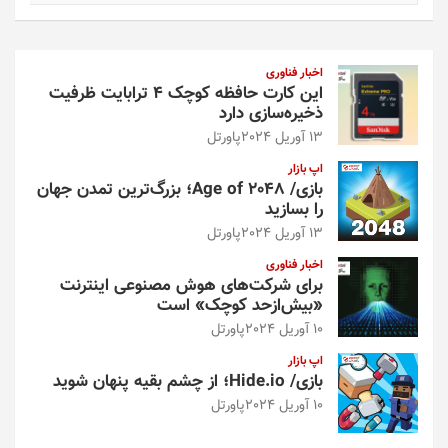
ت
ج
و
اخبار فناوری
این کارت حافظه کوچک ۴ ترابایت ظرفیت
ذخیره‌سازی دارد
13 آوریل 2024
پاورتل
اپ بازار
بازی/ Age of 2048؛ بزرگ‌ترین تمدن جهان
را بسازید
13 آوریل 2024
پاورتل
اخبار فناوری
برای شرکت‌های هوش مصنوعی اینترنت
«بیش‌از‌حد کوچک» است
10 آوریل 2024
پاورتل
اپ بازار
بازی/ Hide.io؛ از چشم بقیه پنهان شوید
10 آوریل 2024
پاورتل