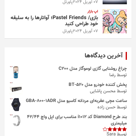
07 آوریل 2024
پاورتل
اپ بازار
بازی/ Pastel Friends؛ آواتارها را به سلیقه
خود طراحی کنید
07 آوریل 2024
پاورتل
آخرین دیدگاه‌ها
چراغ روشنایی گازی لوموگاز مدل C200
توسط رضا
پخش کننده خودرو مدل 520-BT
توسط محسن پاشایی
ساعت مچی عقربه‌ای مردانه کاسیو مدل GBA-800-1ADR
توسط حسن زاده
بند طرح Diamond کد i1012 مناسب برای اپل واچ 42/44
میلیمتری
توسط Sara
امتیاز
4