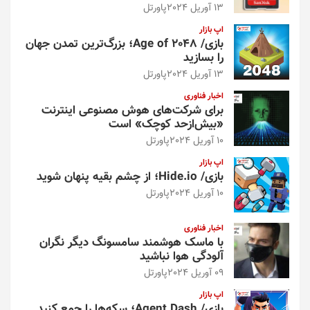
13 آوریل 2024
پاورتل
اپ بازار
بازی/ Age of 2048؛ بزرگ‌ترین تمدن جهان
را بسازید
13 آوریل 2024
پاورتل
اخبار فناوری
برای شرکت‌های هوش مصنوعی اینترنت
«بیش‌از‌حد کوچک» است
10 آوریل 2024
پاورتل
اپ بازار
بازی/ Hide.io؛ از چشم بقیه پنهان شوید
10 آوریل 2024
پاورتل
اخبار فناوری
با ماسک هوشمند سامسونگ دیگر نگران
آلودگی هوا نباشید
09 آوریل 2024
پاورتل
اپ بازار
بازی/ Agent Dash؛ سکه‌ها را جمع کنید