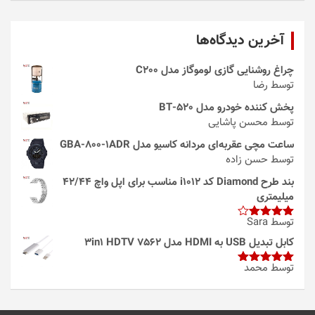
آخرین دیدگاه‌ها
چراغ روشنایی گازی لوموگاز مدل C200
توسط رضا
پخش کننده خودرو مدل 520-BT
توسط محسن پاشایی
ساعت مچی عقربه‌ای مردانه کاسیو مدل GBA-800-1ADR
توسط حسن زاده
بند طرح Diamond کد i1012 مناسب برای اپل واچ 42/44
میلیمتری
توسط Sara
امتیاز
4
از 5
کابل تبدیل USB به HDMI مدل 3in1 HDTV 7562
توسط محمد
امتیاز
5
از
5