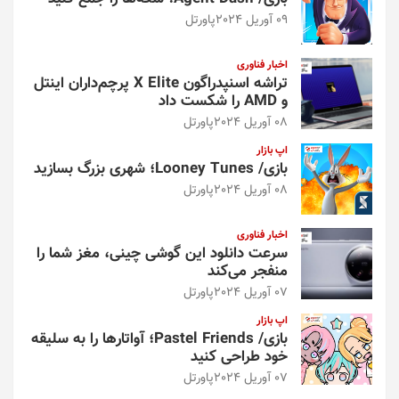
09 آوریل 2024
پاورتل
اخبار فناوری
تراشه اسنپدراگون X Elite پرچم‌داران اینتل
و AMD را شکست داد
08 آوریل 2024
پاورتل
اپ بازار
بازی/ Looney Tunes؛ شهری بزرگ بسازید
08 آوریل 2024
پاورتل
اخبار فناوری
سرعت دانلود این گوشی چینی، مغز شما را
منفجر می‌کند
07 آوریل 2024
پاورتل
اپ بازار
بازی/ Pastel Friends؛ آواتارها را به سلیقه
خود طراحی کنید
07 آوریل 2024
پاورتل