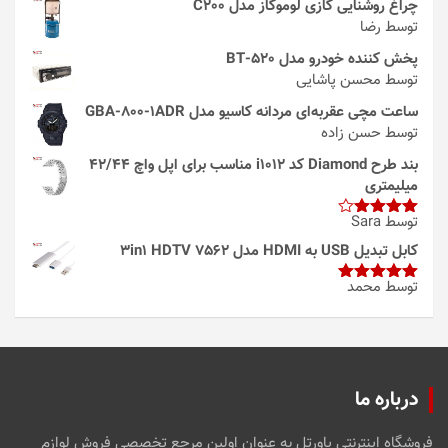
چراغ روشنایی گازی لوموگاز مدل C200
توسط رضا
پخش کننده خودرو مدل 520-BT
توسط محسن پاشایی
ساعت مچی عقربه‌ای مردانه کاسیو مدل GBA-800-1ADR
توسط حسن زاده
بند طرح Diamond کد i1012 مناسب برای اپل واچ 42/44
میلیمتری
توسط Sara
امتیاز
4
از 5
کابل تبدیل USB به HDMI مدل 3in1 HDTV 7562
توسط محمد
امتیاز
5
از
5
درباره ما
فروشگاه اینترنتی پاورتل به عنوان اولین مرجع تخصصی فروش لوازم