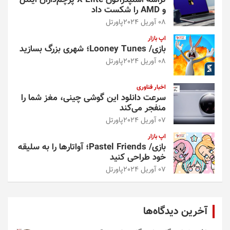
تراشه اسنپدراگون X Elite پرچم‌داران اینتل
و AMD را شکست داد
08 آوریل 2024
پاورتل
اپ بازار
بازی/ Looney Tunes؛ شهری بزرگ بسازید
08 آوریل 2024
پاورتل
اخبار فناوری
سرعت دانلود این گوشی چینی، مغز شما را
منفجر می‌کند
07 آوریل 2024
پاورتل
اپ بازار
بازی/ Pastel Friends؛ آواتارها را به سلیقه
خود طراحی کنید
07 آوریل 2024
پاورتل
آخرین دیدگاه‌ها