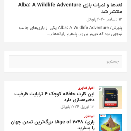
نقدها و نمرات بازی Alba: A Wildlife Adventure
منتشر شد
12 دسامبر 2020
پاورتل
پاورتل/ Alba: A Wildlife Adventure یکی از بازی‌های جالب
توجهی بود که دیروز برروی پلتفرم رایانه‌های…
ج
س
ت
ج
و
اخبار فناوری
این کارت حافظه کوچک ۴ ترابایت ظرفیت
ذخیره‌سازی دارد
13 آوریل 2024
پاورتل
اپ بازار
بازی/ Age of 2048؛ بزرگ‌ترین تمدن جهان
را بسازید