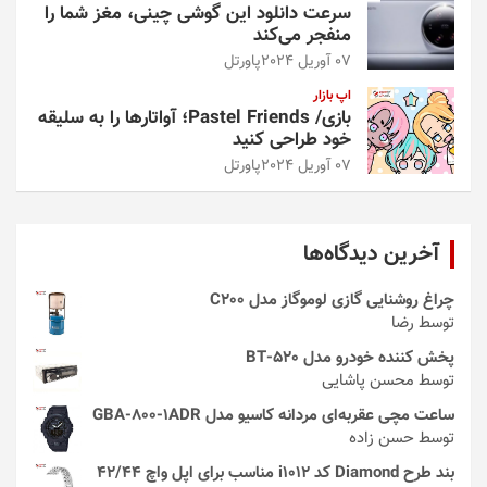
سرعت دانلود این گوشی چینی، مغز شما را
منفجر می‌کند
07 آوریل 2024
پاورتل
اپ بازار
بازی/ Pastel Friends؛ آواتارها را به سلیقه
خود طراحی کنید
07 آوریل 2024
پاورتل
آخرین دیدگاه‌ها
چراغ روشنایی گازی لوموگاز مدل C200
توسط رضا
پخش کننده خودرو مدل 520-BT
توسط محسن پاشایی
ساعت مچی عقربه‌ای مردانه کاسیو مدل GBA-800-1ADR
توسط حسن زاده
بند طرح Diamond کد i1012 مناسب برای اپل واچ 42/44