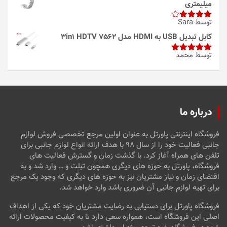
میلیمتری
توسط Sara
امتیاز
4
از 5
کابل تبدیل USB به HDMI مدل 3in1 HDTV 7562
توسط محمد
امتیاز
5
از
5
درباره ما
فروشگاه اینترنتی پاورتل به عنوان اولین مرجع تخصصی فروش لوازم
جانبی فعالیت خود را از سال ۹۸ با هدف ارائه انواع لوازم جانبی برای
تلفن های همراه آغاز کرد. با گذشت زمان و گسترش فعالیت های
فروشگاه، پاورتل به حوزه های دیگری همچون تبلت و … وارد شد و به
اقتضای زمان و نیاز مشتریان نیز به حوزه های دیگری که وجود یک مرجع
برای تهیه لوازم جانبی آن ضروری باشد وارد خواهد شد.
فروشگاه پاورتل برای دستیابی به رضایت مشتریان خود که یکی از اهداف
اصلی این فروشگاه است، همواره سعی دارد تا به کیفیت محصولات ارائه