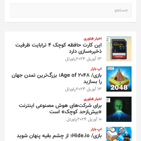
ج
س
ت
ج
و
اخبار فناوری
این کارت حافظه کوچک ۴ ترابایت ظرفیت
ذخیره‌سازی دارد
13 آوریل 2024
پاورتل
اپ بازار
بازی/ Age of 2048؛ بزرگ‌ترین تمدن جهان
را بسازید
13 آوریل 2024
پاورتل
اخبار فناوری
برای شرکت‌های هوش مصنوعی اینترنت
«بیش‌از‌حد کوچک» است
10 آوریل 2024
پاورتل
اپ بازار
بازی/ Hide.io؛ از چشم بقیه پنهان شوید