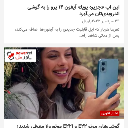
این اپ «جزیره پویا» آیفون 14 پرو را به گوشی
اندرویدی‌تان می‌آورد
24 سپتامبر 2022
پاورتل
تقریبا هربار که اپل قابلیت جدیدی را به آیفون‌ها اضافه می‌کند،
پس از مدتی شاهد راه…
اخبار فناوری
گوشی‌های موتو E22 و E22i موتورولا معرفی شدند؛