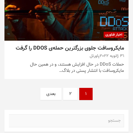
اخبار فناوری
مایکروسافت جلوی بزرگترین حمله‌ی DDOS را گرفت
31 ژانویه 2022
پاورتل
حملات DDoS در حال افزایش هستند، و در همین حال
مایکروسافت با انتشار پستی در بلاگ…
صفحه‌بندی
1
2
بعدی
نوشته‌ها
ج
س
ت