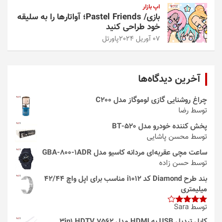
اپ بازار
بازی/ Pastel Friends؛ آواتارها را به سلیقه
خود طراحی کنید
07 آوریل 2024
پاورتل
آخرین دیدگاه‌ها
چراغ روشنایی گازی لوموگاز مدل C200
توسط رضا
پخش کننده خودرو مدل 520-BT
توسط محسن پاشایی
ساعت مچی عقربه‌ای مردانه کاسیو مدل GBA-800-1ADR
توسط حسن زاده
بند طرح Diamond کد i1012 مناسب برای اپل واچ 42/44
میلیمتری
توسط Sara
امتیاز
4
از 5
کابل تبدیل USB به HDMI مدل 3in1 HDTV 7562