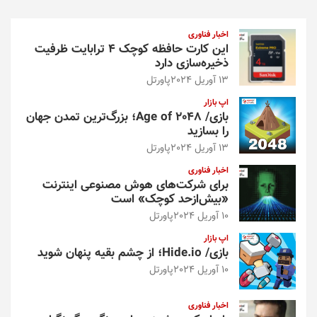
ج
و
اخبار فناوری
این کارت حافظه کوچک ۴ ترابایت ظرفیت
ذخیره‌سازی دارد
13 آوریل 2024
پاورتل
اپ بازار
بازی/ Age of 2048؛ بزرگ‌ترین تمدن جهان
را بسازید
13 آوریل 2024
پاورتل
اخبار فناوری
برای شرکت‌های هوش مصنوعی اینترنت
«بیش‌از‌حد کوچک» است
10 آوریل 2024
پاورتل
اپ بازار
بازی/ Hide.io؛ از چشم بقیه پنهان شوید
10 آوریل 2024
پاورتل
اخبار فناوری