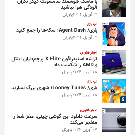
با ماسک هوشمند سامسونگ دیگر نگران
آلودگی هوا نباشید
09 آوریل 2024
پاورتل
اپ بازار
بازی/ Agent Dash؛ سکه‌ها را جمع کنید
09 آوریل 2024
پاورتل
اخبار فناوری
تراشه اسنپدراگون X Elite پرچم‌داران اینتل
و AMD را شکست داد
08 آوریل 2024
پاورتل
اپ بازار
بازی/ Looney Tunes؛ شهری بزرگ بسازید
08 آوریل 2024
پاورتل
اخبار فناوری
سرعت دانلود این گوشی چینی، مغز شما را
منفجر می‌کند
07 آوریل 2024
پاورتل