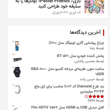
بازی/ Pastel Friends؛ آواتارها را به
سلیقه خود طراحی کنید
07 آوریل 2024
پاورتل
آخرین دیدگاه‌ها
چراغ روشنایی گازی لوموگاز مدل C200
توسط رضا
پخش کننده خودرو مدل 520-BT
توسط محسن پاشایی
ساعت مچی عقربه‌ای مردانه کاسیو مدل GBA-800-
1ADR
توسط حسن زاده
بند طرح Diamond کد i1012 مناسب برای اپل واچ
42/44 میلیمتری
توسط Sara
امتیاز
4
از 5
کابل تبدیل USB به HDMI مدل 3in1 HDTV 7562