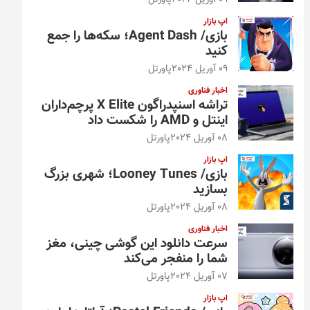
09 آوریل 2024
پاورتل
اپ بازار
بازی/ Agent Dash؛ سکه‌ها را جمع
کنید
09 آوریل 2024
پاورتل
اخبار فناوری
تراشه اسنپدراگون X Elite پرچم‌داران
اینتل و AMD را شکست داد
08 آوریل 2024
پاورتل
اپ بازار
بازی/ Looney Tunes؛ شهری بزرگ
بسازید
08 آوریل 2024
پاورتل
اخبار فناوری
سرعت دانلود این گوشی چینی، مغز
شما را منفجر می‌کند
07 آوریل 2024
پاورتل
اپ بازار