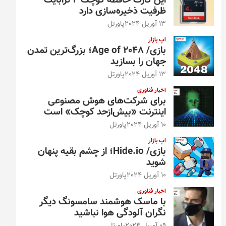
این کارت حافظه کوچک ۴ ترابایت
ظرفیت ذخیره‌سازی دارد
13 آوریل 2024
پاورتل
اپ بازار
بازی/ Age of 2048؛ بزرگ‌ترین تمدن
جهان را بسازید
13 آوریل 2024
پاورتل
اخبار فناوری
برای شرکت‌های هوش مصنوعی
اینترنت «بیش‌از‌حد کوچک» است
10 آوریل 2024
پاورتل
اپ بازار
بازی/ Hide.io؛ از چشم بقیه پنهان
شوید
10 آوریل 2024
پاورتل
اخبار فناوری
با ماسک هوشمند سامسونگ دیگر
نگران آلودگی هوا نباشید