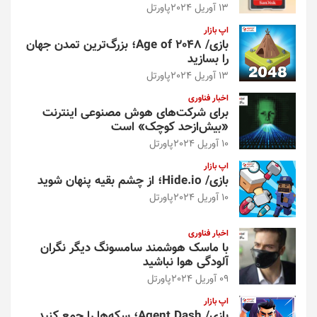
13 آوریل 2024
پاورتل
اپ بازار
بازی/ Age of 2048؛ بزرگ‌ترین تمدن جهان
را بسازید
13 آوریل 2024
پاورتل
اخبار فناوری
برای شرکت‌های هوش مصنوعی اینترنت
«بیش‌از‌حد کوچک» است
10 آوریل 2024
پاورتل
اپ بازار
بازی/ Hide.io؛ از چشم بقیه پنهان شوید
10 آوریل 2024
پاورتل
اخبار فناوری
با ماسک هوشمند سامسونگ دیگر نگران
آلودگی هوا نباشید
09 آوریل 2024
پاورتل
اپ بازار
بازی/ Agent Dash؛ سکه‌ها را جمع کنید