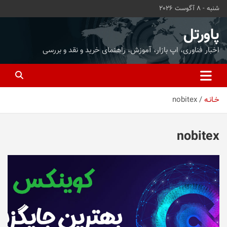
ه
شنبه - 8 آگوست 2026
حتوا
روید
پاورتل
اخبار فناوری، اپ بازار، آموزش، راهنمای خرید و نقد و بررسی
خـانـه
nobitex
nobitex