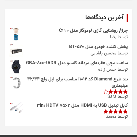
آخرین دیدگاه‌ها
چراغ روشنایی گازی لوموگاز مدل C200
توسط رضا
پخش کننده خودرو مدل 520-BT
توسط محسن پاشایی
ساعت مچی عقربه‌ای مردانه کاسیو مدل GBA-800-1ADR
توسط حسن زاده
بند طرح Diamond کد i1012 مناسب برای اپل واچ 42/44
میلیمتری
توسط Sara
امتیاز
4
از 5
کابل تبدیل USB به HDMI مدل 3in1 HDTV 7562
توسط محمد
امتیاز
5
از
5