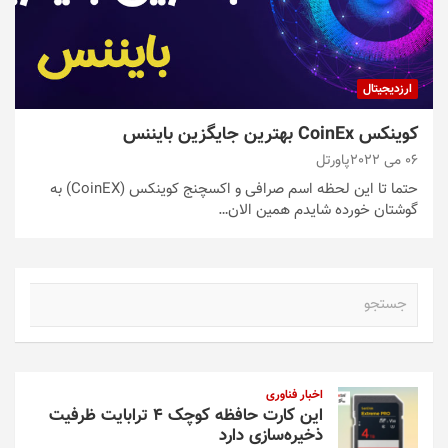
ارزدیجیتال
کوینکس CoinEx بهترین جایگزین بایننس
06 می 2022
پاورتل
حتما تا این لحظه اسم صرافی و اکسچنج کوینکس (CoinEX) به
گوشتان خورده شایدم همین الان…
ج
س
ت
ج
و
اخبار فناوری
این کارت حافظه کوچک ۴ ترابایت ظرفیت
ذخیره‌سازی دارد