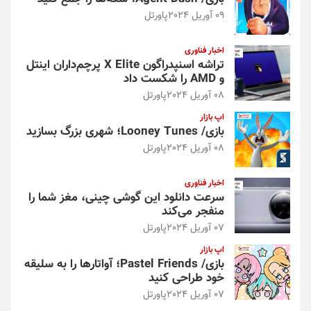
09 آوریل 2024
پاورتل
اخبار فناوری
تراشه اسنپدراگون X Elite پرچم‌داران اینتل
و AMD را شکست داد
08 آوریل 2024
پاورتل
اپ بازار
بازی/ Looney Tunes؛ شهری بزرگ بسازید
08 آوریل 2024
پاورتل
اخبار فناوری
سرعت دانلود این گوشی چینی، مغز شما را
منفجر می‌کند
07 آوریل 2024
پاورتل
اپ بازار
بازی/ Pastel Friends؛ آواتارها را به سلیقه
خود طراحی کنید
07 آوریل 2024
پاورتل