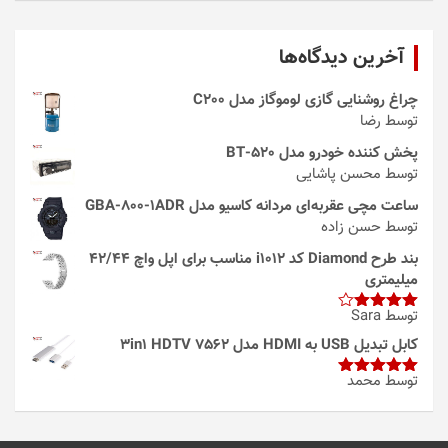
آخرین دیدگاه‌ها
چراغ روشنایی گازی لوموگاز مدل C200
توسط رضا
پخش کننده خودرو مدل 520-BT
توسط محسن پاشایی
ساعت مچی عقربه‌ای مردانه کاسیو مدل GBA-800-1ADR
توسط حسن زاده
بند طرح Diamond کد i1012 مناسب برای اپل واچ 42/44
میلیمتری
توسط Sara
امتیاز
4
از 5
کابل تبدیل USB به HDMI مدل 3in1 HDTV 7562
توسط محمد
امتیاز
5
از
5