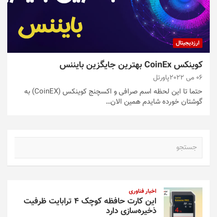
ارزدیجیتال
کوینکس CoinEx بهترین جایگزین بایننس
06 می 2022
پاورتل
حتما تا این لحظه اسم صرافی و اکسچنج کوینکس (CoinEX) به
گوشتان خورده شایدم همین الان…
ج
س
ت
ج
و
اخبار فناوری
این کارت حافظه کوچک ۴ ترابایت ظرفیت
ذخیره‌سازی دارد