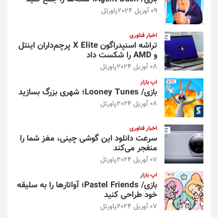
09 آوریل 2024
پاورتل
اخبار فناوری
تراشه اسنپدراگون X Elite پرچم‌داران اینتل
و AMD را شکست داد
08 آوریل 2024
پاورتل
اپ بازار
بازی/ Looney Tunes؛ شهری بزرگ بسازید
08 آوریل 2024
پاورتل
اخبار فناوری
سرعت دانلود این گوشی چینی، مغز شما را
منفجر می‌کند
07 آوریل 2024
پاورتل
اپ بازار
بازی/ Pastel Friends؛ آواتارها را به سلیقه
خود طراحی کنید
07 آوریل 2024
پاورتل