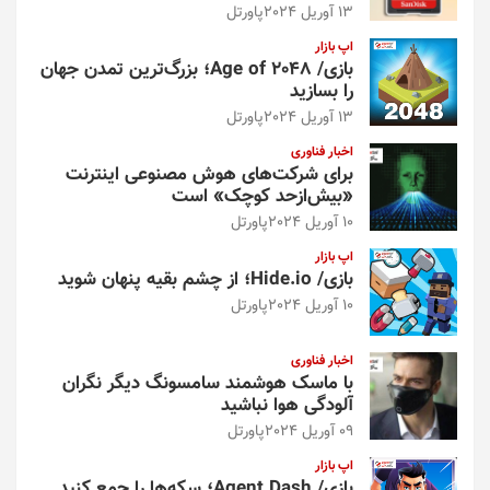
13 آوریل 2024
پاورتل
اپ بازار
بازی/ Age of 2048؛ بزرگ‌ترین تمدن جهان
را بسازید
13 آوریل 2024
پاورتل
اخبار فناوری
برای شرکت‌های هوش مصنوعی اینترنت
«بیش‌از‌حد کوچک» است
10 آوریل 2024
پاورتل
اپ بازار
بازی/ Hide.io؛ از چشم بقیه پنهان شوید
10 آوریل 2024
پاورتل
اخبار فناوری
با ماسک هوشمند سامسونگ دیگر نگران
آلودگی هوا نباشید
09 آوریل 2024
پاورتل
اپ بازار
بازی/ Agent Dash؛ سکه‌ها را جمع کنید