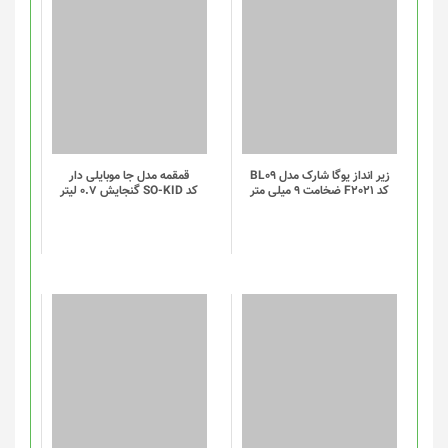
این
محصول
دارای
انواع
مختلفی
می
باشد.
گزینه
زیر انداز یوگا شارک مدل BL09
قمقمه مدل جا موبایلی دار
کد F2021 ضخامت 9 میلی متر
کد SO-KID گنجایش 0.7 لیتر
ها
ممکن
است
در
صفحه
محصول
انتخاب
شوند