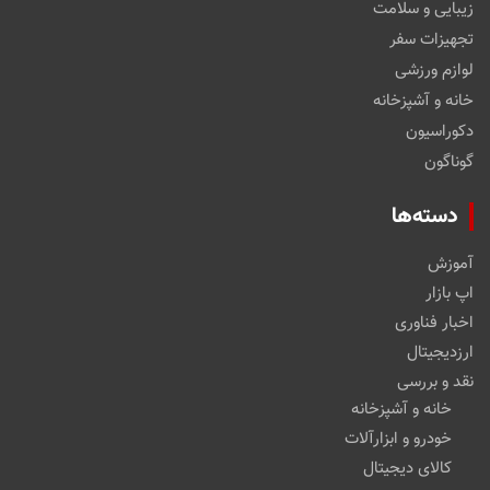
درباره ما
فروشگاه اینترنتی پاورتل به عنوان اولین مرجع تخصصی فروش لوازم
جانبی فعالیت خود را از سال ۹۸ با هدف ارائه انواع لوازم جانبی برای
تلفن های همراه آغاز کرد. با گذشت زمان و گسترش فعالیت های
فروشگاه، پاورتل به حوزه های دیگری همچون تبلت و … وارد شد و به
اقتضای زمان و نیاز مشتریان نیز به حوزه های دیگری که وجود یک مرجع
برای تهیه لوازم جانبی آن ضروری باشد وارد خواهد شد.
فروشگاه پاورتل برای دستیابی به رضایت مشتریان خود که یکی از اهداف
اصلی این فروشگاه است، همواره سعی دارد تا به کیفیت محصولات ارائه
شده در فروشگاه خود توجه ویژه ای داشته باشد.
فروشگاه
مد و پوشاک
زیبایی و سلامت
تجهیزات سفر
لوازم ورزشی