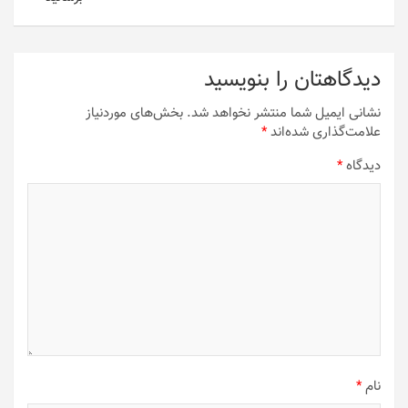
اگر در فهرست گوشی های چینی جستجو کنید به Ulefone Note
7P 4G می رسید که شباهت بسیاری با گوشی ایرانی مورد نظر ما
دارد و قیمتش در یکی از سایت های فروشنده حدود 100 دلار است
که به نرخ امروز دلار چیزی حدود 2 میلیون و 200 هزار تومان قیمت
دارد در حالی که نزدیک 3 میلیون تومان در سایت اپراتور به فروش
گذاشته شده است. این هم شیوه جدیدی برای حمایت از مصرف
کنندگان است!
برچسب‌ها:
باندل
,
گوشی ایرانی
راهبری
مشاهده تعداد دفعات شارژ باتری در گوشی آیفون
نوشته
معرفی اپ – Eat early bento؛ پسرک شکمو را مخفیانه به غذا
برسانید