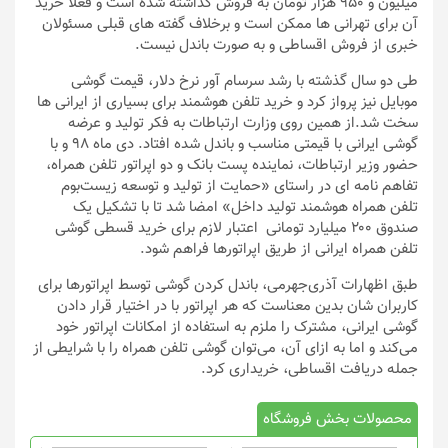
میلیون و 950 هزار تومان به فروش گذاشته شده است و فعلا خرید
آن برای تهرانی ها ممکن است و برخلاف گفته های قبلی مسئولان
خبری از فروش اقساطی و به صورت باندل نیست.
طی دو سال گذشته با رشد سرسام آور نرخ دلار، قیمت گوشی
موبایل نیز پرواز کرد و خرید تلفن هوشمند برای بسیاری از ایرانی ها
سخت شد.از همین روی وزارت ارتباطات به فکر تولید و عرضه
گوشی ایرانی با قیمتی مناسب و باندل شده افتاد. دی ماه 98 و با
حضور وزیر ارتباطات، نماینده پست بانک و دو اپراتور تلفن همراه،
تفاهم نامه ای در راستای «حمایت از تولید و توسعه زیست‌بوم
تلفن همراه هوشمند تولید داخل» امضا شد تا با تشکیل یک
صندوق ۲۰۰ میلیارد تومانی اعتبار لازم برای خرید قسطی گوشی
تلفن همراه ایرانی از طریق اپراتورها فراهم شود.
طبق اظهارات آذری‌جهرمی، باندل کردن گوشی توسط اپراتورها برای
کاربران شان بدین معناست که هر اپراتور با در اختیار قرار دادن
گوشی ایرانی، مشترک را ملزم به استفاده از امکانات اپراتور خود
می‌کند و اما به ازای آن، می‌توان گوشی تلفن همراه را با شرایطی از
جمله دریافت اقساطی، خریداری کرد.
محصولات بخش فروشگاه