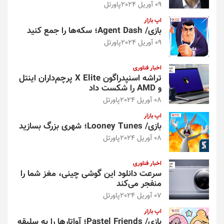
13 آوریل 2024
پاورتل
اپ بازار
بازی/ Age of 2048؛ بزرگ‌ترین تمدن جهان
را بسازید
13 آوریل 2024
پاورتل
اخبار فناوری
برای شرکت‌های هوش مصنوعی اینترنت
«بیش‌از‌حد کوچک» است
10 آوریل 2024
پاورتل
اپ بازار
بازی/ Hide.io؛ از چشم بقیه پنهان شوید
10 آوریل 2024
پاورتل
اخبار فناوری
با ماسک هوشمند سامسونگ دیگر نگران
آلودگی هوا نباشید
09 آوریل 2024
پاورتل
اپ بازار
بازی/ Agent Dash؛ سکه‌ها را جمع کنید