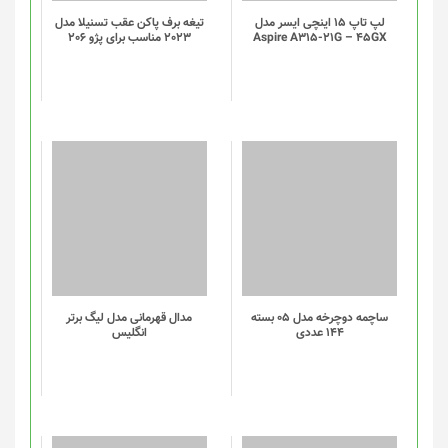
لپ تاپ 15 اینچی ایسر مدل
تیغه برف پاکن عقب تسنیلا مدل
Aspire A315-21G – 45GX
2023 مناسب برای پژو 206
این
این
محصول
محصول
دارای
دارای
انواع
انواع
مختلفی
مختلفی
می
می
باشد.
باشد.
گزینه
گزینه
ساچمه دوچرخه مدل 05 بسته
مدال قهرمانی مدل لیگ برتر
144 عددی
انگلیس
ها
ها
ممکن
ممکن
است
است
در
در
صفحه
صفحه
محصول
محصول