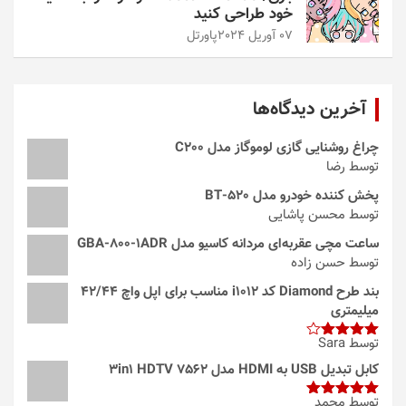
09 آوریل 2024
پاورتل
اخبار فناوری
تراشه اسنپدراگون X Elite پرچم‌داران اینتل
و AMD را شکست داد
08 آوریل 2024
پاورتل
اپ بازار
بازی/ Looney Tunes؛ شهری بزرگ بسازید
08 آوریل 2024
پاورتل
اخبار فناوری
سرعت دانلود این گوشی چینی، مغز شما را
منفجر می‌کند
07 آوریل 2024
پاورتل
اپ بازار
بازی/ Pastel Friends؛ آواتارها را به سلیقه
خود طراحی کنید
07 آوریل 2024
پاورتل