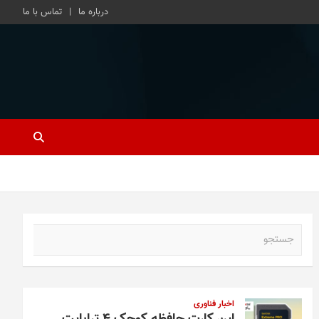
درباره ما
تماس با ما
ج
س
ت
ج
و
اخبار فناوری