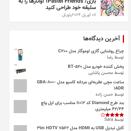
بازی/ Pastel Friends؛ آواتارها را به
سلیقه خود طراحی کنید
07 آوریل 2024
پاورتل
آخرین دیدگاه‌ها
چراغ روشنایی گازی لوموگاز مدل C200
توسط رضا
پخش کننده خودرو مدل 520-BT
توسط محسن پاشایی
ساعت مچی عقربه‌ای مردانه کاسیو مدل GBA-800-
1ADR
توسط حسن زاده
بند طرح Diamond کد i1012 مناسب برای اپل واچ
42/44 میلیمتری
توسط Sara
امتیاز
4
از 5
کابل تبدیل USB به HDMI مدل 3in1 HDTV 7562