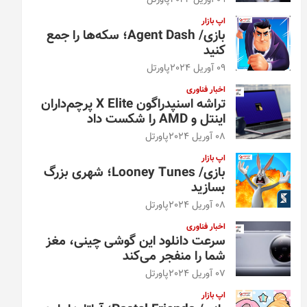
09 آوریل 2024
پاورتل
اپ بازار
بازی/ Agent Dash؛ سکه‌ها را جمع
کنید
09 آوریل 2024
پاورتل
اخبار فناوری
تراشه اسنپدراگون X Elite پرچم‌داران
اینتل و AMD را شکست داد
08 آوریل 2024
پاورتل
اپ بازار
بازی/ Looney Tunes؛ شهری بزرگ
بسازید
08 آوریل 2024
پاورتل
اخبار فناوری
سرعت دانلود این گوشی چینی، مغز
شما را منفجر می‌کند
07 آوریل 2024
پاورتل
اپ بازار