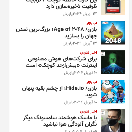
این کارت حافظه کوچک ۴ ترابایت
ظرفیت ذخیره‌سازی دارد
13 آوریل 2024
پاورتل
اپ بازار
بازی/ Age of 2048؛ بزرگ‌ترین تمدن
جهان را بسازید
13 آوریل 2024
پاورتل
اخبار فناوری
برای شرکت‌های هوش مصنوعی
اینترنت «بیش‌از‌حد کوچک» است
10 آوریل 2024
پاورتل
اپ بازار
بازی/ Hide.io؛ از چشم بقیه پنهان
شوید
10 آوریل 2024
پاورتل
اخبار فناوری
با ماسک هوشمند سامسونگ دیگر
نگران آلودگی هوا نباشید