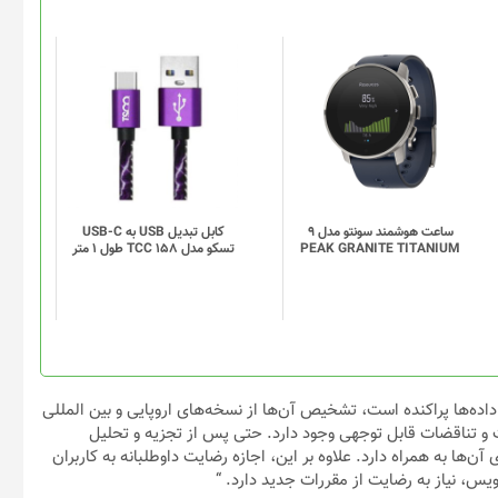
این
محصول
دارای
انواع
مختلفی
می
باشد.
گزینه
ساعت هوشمند سونتو مدل 9
کابل تبدیل USB به USB-C
PEAK GRANITE TITANIUM
تسکو مدل TCC 158 طول 1 متر
ها
ممکن
است
در
صفحه
محصول
انتخاب
اده‌ها پراکنده است، تشخیص آن‌ها از نسخه‌های اروپایی و بین المللی
شوند
 و تناقضات قابل توجهی وجود دارد. حتی پس از تجزیه و تحلیل
آن‌ها به همراه دارد. علاوه بر این، اجازه رضایت داوطلبانه به کاربران
یس، نیاز به رضایت از مقررات جدید دارد. “