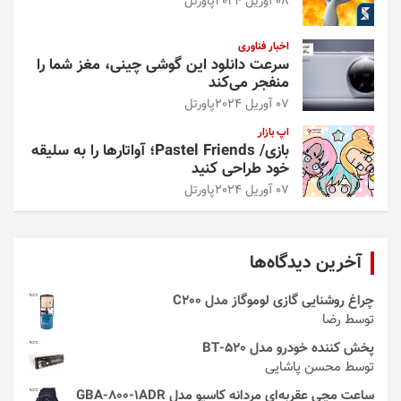
08 آوریل 2024
پاورتل
اخبار فناوری
سرعت دانلود این گوشی چینی، مغز شما را
منفجر می‌کند
07 آوریل 2024
پاورتل
اپ بازار
بازی/ Pastel Friends؛ آواتارها را به سلیقه
خود طراحی کنید
07 آوریل 2024
پاورتل
آخرین دیدگاه‌ها
چراغ روشنایی گازی لوموگاز مدل C200
توسط رضا
پخش کننده خودرو مدل 520-BT
توسط محسن پاشایی
ساعت مچی عقربه‌ای مردانه کاسیو مدل GBA-800-1ADR