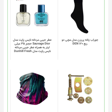
انتخاب
این
شوند
محصول
دارای
انواع
مختلفی
می
باشد.
گزینه
جوراب زنانه پریزن مدل مچی دو
عطر جیبی مردانه نایس پاپت مدل
ربع DEN 120
Sauvage Dior حجم 35 میلی
ها
لیتر به همراه عطر جیبی مردانه
ممکن
نایس پاپت مدل Dunhill Fresh
است
در
صفحه
محصول
انتخاب
این
شوند
محصول
دارای
انواع
مختلفی
می
باشد.