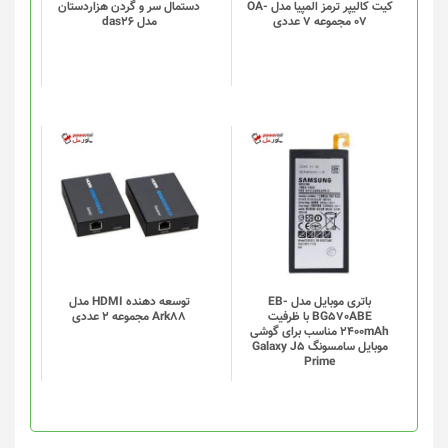
گزینه
کیت کالیپر ترمز المپیا مدل OA-
دستمال سر و گردن هزاردستان
07 مجموعه 7 عددی
مدل das26
ها
ممکن
است
در
صفحه
محصول
انتخاب
شوند
باتری موبایل مدل EB-
توسعه دهنده HDMI مدل
BG570ABE با ظرفیت
Ark88 مجموعه 2 عددی
2400mAh مناسب برای گوشی
موبایل سامسونگ Galaxy J5
Prime