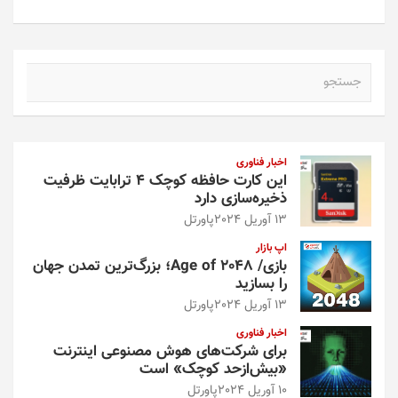
ج
س
ت
ج
و
اخبار فناوری
این کارت حافظه کوچک ۴ ترابایت ظرفیت
ذخیره‌سازی دارد
13 آوریل 2024
پاورتل
اپ بازار
بازی/ Age of 2048؛ بزرگ‌ترین تمدن جهان
را بسازید
13 آوریل 2024
پاورتل
اخبار فناوری
برای شرکت‌های هوش مصنوعی اینترنت
«بیش‌از‌حد کوچک» است
10 آوریل 2024
پاورتل