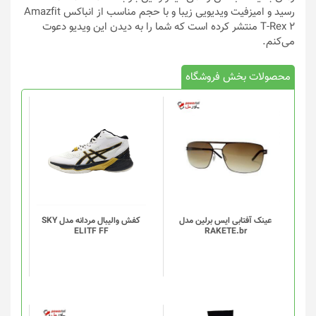
رسید و امیزفیت ویدیویی زیبا و با حجم مناسب از انباکس Amazfit
T-Rex 2 منتشر کرده است که شما را به دیدن این ویدیو دعوت
می‌کنم.
محصولات بخش فروشگاه
این
محصول
دارای
انواع
مختلفی
می
باشد.
گزینه
عینک آفتابی ایس برلین مدل
کفش والیبال مردانه مدل SKY
ELITF FF
RAKETE.br
ها
ممکن
است
در
صفحه
محصول