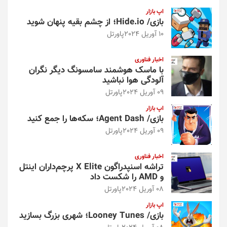
اپ بازار
بازی/ Hide.io؛ از چشم بقیه پنهان شوید
10 آوریل 2024
پاورتل
اخبار فناوری
با ماسک هوشمند سامسونگ دیگر نگران
آلودگی هوا نباشید
09 آوریل 2024
پاورتل
اپ بازار
بازی/ Agent Dash؛ سکه‌ها را جمع کنید
09 آوریل 2024
پاورتل
اخبار فناوری
تراشه اسنپدراگون X Elite پرچم‌داران اینتل
و AMD را شکست داد
08 آوریل 2024
پاورتل
اپ بازار
بازی/ Looney Tunes؛ شهری بزرگ بسازید