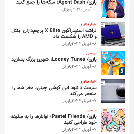
بازی/ Agent Dash؛ سکه‌ها را جمع کنید
09 آوریل 2024
پاورتل
اخبار فناوری
تراشه اسنپدراگون X Elite پرچم‌داران اینتل
و AMD را شکست داد
08 آوریل 2024
پاورتل
اپ بازار
بازی/ Looney Tunes؛ شهری بزرگ بسازید
08 آوریل 2024
پاورتل
اخبار فناوری
سرعت دانلود این گوشی چینی، مغز شما را
منفجر می‌کند
07 آوریل 2024
پاورتل
اپ بازار
بازی/ Pastel Friends؛ آواتارها را به سلیقه
خود طراحی کنید
07 آوریل 2024
پاورتل