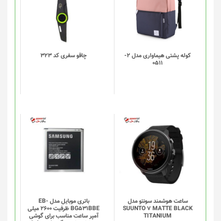
دارای
انواع
مختلفی
می
باشد.
گزینه
کوله پشتی هیماواری مدل 2-
چاقو سفری کد 323
0511
ها
ممکن
است
در
صفحه
محصول
انتخاب
شوند
ساعت هوشمند سونتو مدل
باتری موبایل مدل EB-
SUUNTO 7 MATTE BLACK
BG531BBE ظرفیت 2600 میلی
TITANIUM
آمپر ساعت مناسب برای گوشی