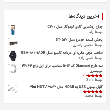
آخرین دیدگاه‌ها
چراغ روشنایی گازی لوموگاز مدل C200
توسط رضا
پخش کننده خودرو مدل 520-BT
توسط محسن پاشایی
ساعت مچی عقربه‌ای مردانه کاسیو مدل GBA-800-1ADR
توسط حسن زاده
بند طرح Diamond کد i1012 مناسب برای اپل واچ 42/44
میلیمتری
توسط Sara
امتیاز
4
از 5
کابل تبدیل USB به HDMI مدل 3in1 HDTV 7562
توسط محمد
امتیاز
5
از
5