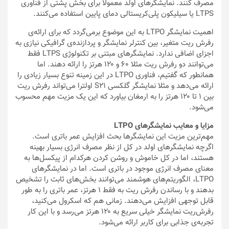
مصرف کنند. نمایشگرهای اولد معمولا برای بخش پشتی از فناوری
LTPS یا سیلیکون پلی‌کریستالی دمای پایین استفاده می‌کنند.
اهمیت نمایشگر LTPO به این موضوع برمی‌گردد که برای ارائه‌ی
رفرش ریت متغیر، بین کنترلر نمایشگر و پردازنده‌ی گرافیکی نیازی به
اجزای اضافی ندارد. نمایشگرهای مبتنی بر تکنولوژی LTPS فقط
می‌توانند دو رفرش ریت مثلا ۶۰ و ۱۲۰ هرتز را ارائه دهند. اما
همانطور که گفتیم، فناوری LTPO در این زمینه تنوع بسیار زیادی را
ارائه می‌دهد و مثلا نمایشگر گلکسی S21 اولترا می‌تواند رفرش ریت
بین ۱ تا ۱۲۰ هرتز را به ارمغان بیاورد که این یک مزیت مهم محسوب
می‌شود.
مزایا و معایب نمایشگرهای LTPO
مهم‌ترین مزیت این نمایشگرها بحث افزایش عمر باتری است.
اگرچه نمایشگرهای اولد در کل از نظر مصرف انرژی بسیار بهینه
هستند، اما در کل خاموش و روشن کردن هرکدام از پیکسل‌ها به
معنای مصرف انرژی موجود در باتری است. اما در نمایشگرهای
LTPO، الگوریتم‌های هوشمند می‌توانند بخش‌های ثابت را تشخیص
بدهند و با رساندن رفرش ریت به فقط ۱ هرتز، عمر باتری را به طور
قابل توجهی افزایش می‌دهند. زمانی هم که اسکرول می‌کنید،
رفرش‌ریت نمایشگر خیلی سریع به ۱۲۰ هرتز می‌رسد و با این کار
تجربه‌ی جذابی برای کاربر ارائه می‌شود.