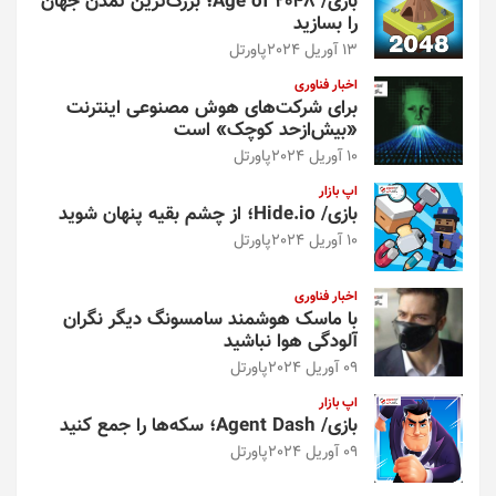
بازی/ Age of 2048؛ بزرگ‌ترین تمدن جهان
را بسازید
13 آوریل 2024
پاورتل
اخبار فناوری
برای شرکت‌های هوش مصنوعی اینترنت
«بیش‌از‌حد کوچک» است
10 آوریل 2024
پاورتل
اپ بازار
بازی/ Hide.io؛ از چشم بقیه پنهان شوید
10 آوریل 2024
پاورتل
اخبار فناوری
با ماسک هوشمند سامسونگ دیگر نگران
آلودگی هوا نباشید
09 آوریل 2024
پاورتل
اپ بازار
بازی/ Agent Dash؛ سکه‌ها را جمع کنید
09 آوریل 2024
پاورتل