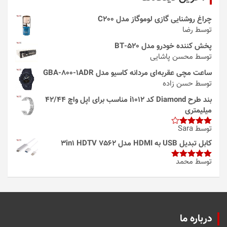
چراغ روشنایی گازی لوموگاز مدل C200
توسط رضا
پخش کننده خودرو مدل 520-BT
توسط محسن پاشایی
ساعت مچی عقربه‌ای مردانه کاسیو مدل GBA-800-1ADR
توسط حسن زاده
بند طرح Diamond کد i1012 مناسب برای اپل واچ 42/44
میلیمتری
توسط Sara
امتیاز
4
از 5
کابل تبدیل USB به HDMI مدل 3in1 HDTV 7562
توسط محمد
امتیاز
5
از
5
درباره ما