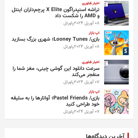
اخبار فناوری
تراشه اسنپدراگون X Elite پرچم‌داران اینتل
و AMD را شکست داد
08 آوریل 2024
پاورتل
اپ بازار
بازی/ Looney Tunes؛ شهری بزرگ بسازید
08 آوریل 2024
پاورتل
اخبار فناوری
سرعت دانلود این گوشی چینی، مغز شما را
منفجر می‌کند
07 آوریل 2024
پاورتل
اپ بازار
بازی/ Pastel Friends؛ آواتارها را به سلیقه
خود طراحی کنید
07 آوریل 2024
پاورتل
آخرین دیدگاه‌ها