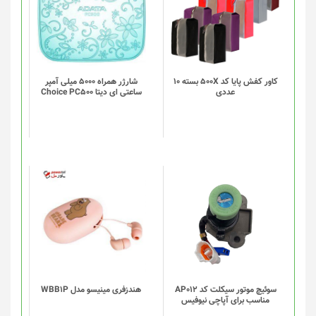
کاور کفش پایا کد 500X بسته 10
شارژر همراه 5000 میلی آمپر
عددی
ساعتی ای دیتا Choice PC500
سوئیچ موتور سیکلت کد AP012
هندزفری مینیسو مدل WBB1P
مناسب برای آپاچی نیوفیس