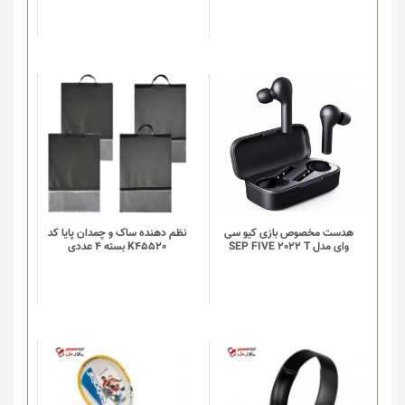
این
این
محصول
محصول
دارای
دارای
انواع
انواع
مختلفی
مختلفی
می
می
باشد.
باشد.
گزینه
گزینه
هدست مخصوص بازی کیو سی
نظم دهنده ساک و چمدان پایا کد
وای مدل SEP FIVE 2022 T
K45520 بسته 4 عددی
ها
ها
ممکن
ممکن
است
است
در
در
صفحه
صفحه
محصول
محصول
انتخاب
انتخاب
شوند
شوند