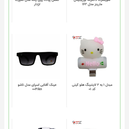
مارینز مدل 162
لژدار
ها
ممکن
است
در
صفحه
محصول
انتخاب
شوند
مبدل 1 به 2 لایتنینگ هلو کیتی
عینک آفتابی اسپای مدل تاشو
کد 01
0041kn
این