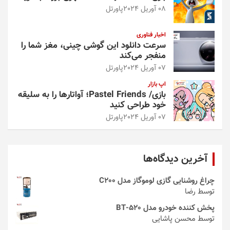
08 آوریل 2024
پاورتل
اخبار فناوری
سرعت دانلود این گوشی چینی، مغز شما را
منفجر می‌کند
07 آوریل 2024
پاورتل
اپ بازار
بازی/ Pastel Friends؛ آواتارها را به سلیقه
خود طراحی کنید
07 آوریل 2024
پاورتل
آخرین دیدگاه‌ها
چراغ روشنایی گازی لوموگاز مدل C200
توسط رضا
پخش کننده خودرو مدل 520-BT
توسط محسن پاشایی