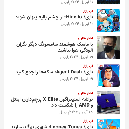
10 آوریل 2024
پاورتل
اپ بازار
بازی/ Hide.io؛ از چشم بقیه پنهان شوید
10 آوریل 2024
پاورتل
اخبار فناوری
با ماسک هوشمند سامسونگ دیگر نگران
آلودگی هوا نباشید
09 آوریل 2024
پاورتل
اپ بازار
بازی/ Agent Dash؛ سکه‌ها را جمع کنید
09 آوریل 2024
پاورتل
اخبار فناوری
تراشه اسنپدراگون X Elite پرچم‌داران اینتل
و AMD را شکست داد
08 آوریل 2024
پاورتل
اپ بازار
بازی/ Looney Tunes؛ شهری بزرگ بسازید