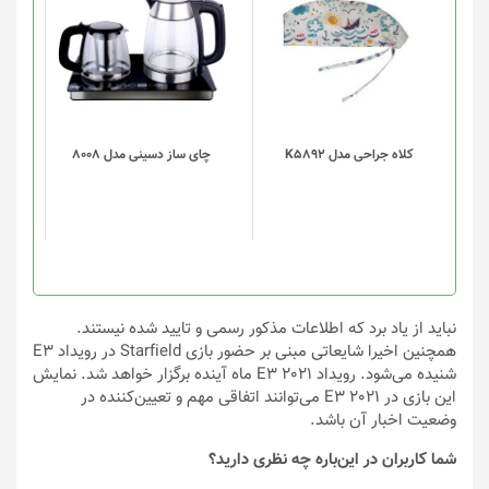
محصول
دارای
انواع
مختلفی
می
باشد.
گزینه
کلاه جراحی مدل K5892
چای ساز دسینی مدل 8008
ها
ممکن
است
در
صفحه
محصول
انتخاب
نباید از یاد برد که اطلاعات مذکور رسمی و تایید شده نیستند.
شوند
همچنین اخیرا شایعاتی مبنی بر حضور بازی Starfield در رویداد E3
شنیده می‌شود. رویداد E3 2021 ماه آینده برگزار خواهد شد. نمایش
این بازی در E3 2021 می‌توانند اتفاقی مهم و تعیین‌کننده در
وضعیت اخبار آن باشد.
شما کاربران در این‌باره چه نظری دارید؟