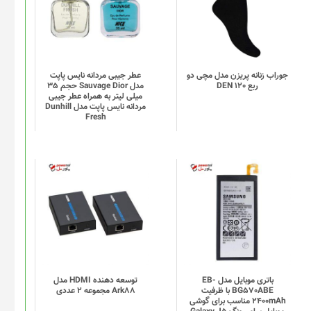
دارای
انواع
مختلفی
می
باشد.
گزینه
جوراب زنانه پریزن مدل مچی دو
عطر جیبی مردانه نایس پاپت
ربع DEN 120
مدل Sauvage Dior حجم 35
ها
میلی لیتر به همراه عطر جیبی
ممکن
مردانه نایس پاپت مدل Dunhill
Fresh
است
در
صفحه
محصول
انتخاب
شوند
باتری موبایل مدل EB-
توسعه دهنده HDMI مدل
BG570ABE با ظرفیت
Ark88 مجموعه 2 عددی
2400mAh مناسب برای گوشی