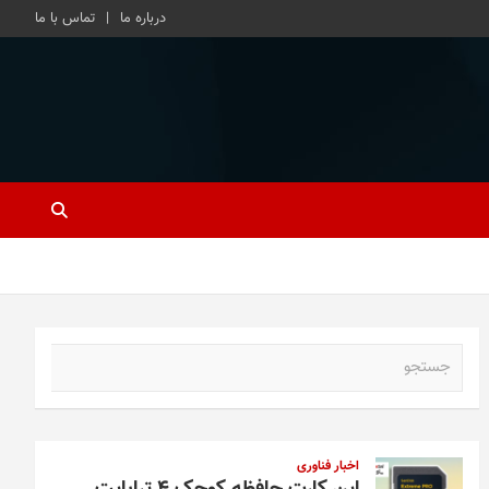
درباره ما
تماس با ما
ج
س
ت
ج
و
اخبار فناوری