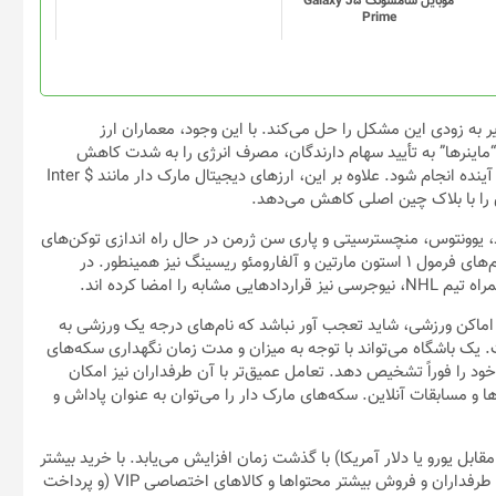
موبایل سامسونگ Galaxy J5
Prime
ر به زودی این مشکل را حل می‌کند. با این وجود، معماران ارز
ط “ماینرها” به تأیید سهام دارندگان، مصرف انرژی را به شدت کاهش
دهند. انتظار می‌رود که این گذار با کاهش انرژی مصرفی طی چند ماه آینده انجام شود. علاوه بر این، ارز‌های دیجیتال مارک دار مانند $ Inter
ژی را با بلاک چین اصلی کاهش می‌دهد.
ید، یوونتوس، منچسترسیتی و پاری سن ژرمن در حال راه اندازی توکن‌های
دیجیتالی مشابه با نام تجاری باشگاهی با همکاری Socios هستند. تیم‌های فرمول ۱ استون مارتین و آلفارومئو ریسینگ نیز همینطور. در
و اماکن ورزشی، شاید تعجب آور نباشد که نام‌های درجه یک ورزشی به
 یک باشگاه می‌تواند با توجه به میزان و مدت زمان نگهداری سکه‌های
خود را فوراً تشخیص دهد. تعامل عمیق‌تر با آن طرفداران نیز امکان
و مسابقات آنلاین. سکه‌های مارک دار را می‌توان به عنوان پاداش و
ل یورو یا دلار آمریکا) با گذشت زمان افزایش می‌یابد. با خرید بیشتر
این سکه‌ها از سوی طرفداران، سازماندهی رویداد‌های تعاملی بیشتر با طرفداران و فروش بیشتر محتوا‌ها و کالا‌های اختصاصی VIP (و پرداخت