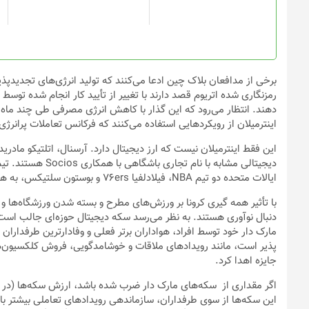
است
در
صفحه
محصول
انتخاب
برخی از مدافعان بلاک چین ادعا می‌کنند که تولید انرژی‌های تجدیدپذی
شوند
رمزنگاری شده اتریوم قصد دارند با تغییر از تأیید کار انجام شده توس
اینترمیلان از رویکرد‌هایی استفاده می‌کنند که فرکانس تعاملات پرانر
این فقط اینترمیلان نیست که ارز دیجیتال دارد. آرسنال، اتلتیکو مادر
ایالات متحده دو تیم NBA، فیلادلفیا ۷۶ers و بوستون سلتیکس، به همراه تیم NHL، نیوجرسی نیز قرارداد‌هایی مشابه را امضا کرده اند.
با تأثیر همه گیری کرونا بر ورزش‌های مطرح و بسته شدن ورزشگاه‌ها 
دنبال نوآوری هستند. به نظر می‌رسد سکه دیجیتال حوزه‌ای جالب است.
مارک دار خود توسط افراد، هواداران برتر فعلی و وفادارترین طرفداران 
پذیر است، مانند رویداد‌های ملاقات و خوشامدگویی، فروش کلکسیون‌ها 
جایزه اهدا کرد.
اگر مقداری از سکه‌های مارک دار ضرب شده باشد، ارزش سکه‌ها (در مقاب