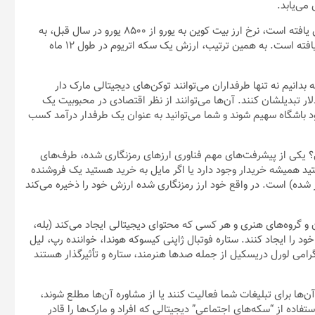
 می‌یابد.
به هر حال، به بیت کوین نگاه کنید: در حالی که ارزش آن اخیراً کاهش یافته است، نرخ ارز بیت کوین به یورو از ۸۵۰۰ یورو در سال قبل، به
(در زمان نگارش این مقاله) تقریباً ۳۲۸۰۰ یورو در حال حاضر افزایش یافته است. به همین ترتیب، ارزش یک سکه اتریوم در طول ۱۲ ماه
بدانیم نه تنها طرفداران می‌توانند توکن‌های دیجیتالی مارک دار
 دلار تبدیلشان کنند. آن‌ها می‌توانند از نظر اقتصادی در محبوبیت یک
د باشگاه سهیم شوند و شما می‌توانید به عنوان یک طرفدار درآمد کسب
ی؟ یکی از پیشرفت‌های مهم فناوری ارز‌های رمزنگاری شده، طرف‌های
د همیشه خریدار وجود دارد یا اگر مایل به خرید هستید یک فروشنده
 شده) است. در واقع خود ارز رمزنگاری شده ارزش خود را ذخیره می‌کند
ان و گروه‌های هنری و هر کسی که محتوای دیجیتالی ایجاد می‌کند (بله،
ود را ایجاد کنند. ستاره فوتبال ژاپنی کیسوکه هوندا، خواننده رپ، لیل
ی لورل دریسکیل از جمله صد‌ها هنرمند، ستاره و تأثیرگذار هستند
ن‌ها برای تبلیغات شما فعالیت کنند یا از مشاوره آن‌ها مطلع شوند،
استفاده از “سکه‌های اجتماعی” دیجیتالی که افراد و مارک‌ها را قادر