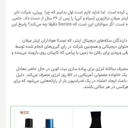
 دیجیتال مارک دار خود را با نام $ Inter راه اندازی کرده است. اما شاید لازم است اول بدانیم که چرا پیرلی، شرکت تایر
سازی ایتالیایی، جایگاه حمایتی خود، از پیراهن معروف باشگاه فوتبال اینتر میلان نراتزوری (سیاه و آبی) را پس از ۲۶ سال از دست داد. حامی
جدید اینترمیلان، Socios، تقریبا دو برابر پیشنهاد پیرلی را پرداخت کرده است. اگر سوالتان این است که Socios دقیقا چه می‌کند؟ پاسخ این
 دار خود را با نام $ Inter راه اندازی کرد و دارندگان سکه‌های دیجیتال اینتر، که عمدتا هواداران اینتر میلان
و محتوای دیجیتالی و همچنین شرکت در رای گیری‌های انجام شده توسط
ورودی برای رفتن به زمین یا پیامی که کاپیتان روی بازوبند می‌بندد و
د؟ مصرف سالانه انرژی برای پیاده سازی بیت کوین در حال حاضر معادل
مصرف کشور سوئد (۱۳۵TWh) است. یک تراکنش بیت کوین به اندازه یک خانواده معمولی آمریکایی در ۵۷ روز انرژی مصرف می‌کند. دلیل
ث ایجاد اعتماد در یک فدراسیون باز از رایانه‌هایی می‌شود که برای
هرکسی در هر مکانی باشند.
این
محصول