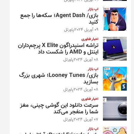
09 آوریل 2024
پاورتل
اپ بازار
بازی/ Agent Dash؛ سکه‌ها را جمع
کنید
09 آوریل 2024
پاورتل
اخبار فناوری
تراشه اسنپدراگون X Elite پرچم‌داران
اینتل و AMD را شکست داد
08 آوریل 2024
پاورتل
اپ بازار
بازی/ Looney Tunes؛ شهری بزرگ
بسازید
08 آوریل 2024
پاورتل
اخبار فناوری
سرعت دانلود این گوشی چینی، مغز
شما را منفجر می‌کند
07 آوریل 2024
پاورتل
اپ بازار