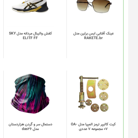
دارای
انواع
مختلفی
می
باشد.
گزینه
عینک آفتابی ایس برلین مدل
کفش والیبال مردانه مدل SKY
ELITF FF
RAKETE.br
ها
ممکن
است
در
صفحه
محصول
انتخاب
این
شوند
محصول
دارای
انواع
مختلفی
می
باشد.
گزینه
کیت کالیپر ترمز المپیا مدل OA-
دستمال سر و گردن هزاردستان
07 مجموعه 7 عددی
مدل das26
ها
ممکن