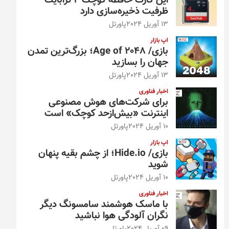
این کارت حافظه کوچک ۴ ترابایت
ظرفیت ذخیره‌سازی دارد
13 آوریل 2024
پاورتل
اپ بازار
بازی/ Age of 2048؛ بزرگ‌ترین تمدن
جهان را بسازید
13 آوریل 2024
پاورتل
اخبار فناوری
برای شرکت‌های هوش مصنوعی
اینترنت «بیش‌از‌حد کوچک» است
10 آوریل 2024
پاورتل
اپ بازار
بازی/ Hide.io؛ از چشم بقیه پنهان
شوید
10 آوریل 2024
پاورتل
اخبار فناوری
با ماسک هوشمند سامسونگ دیگر
نگران آلودگی هوا نباشید