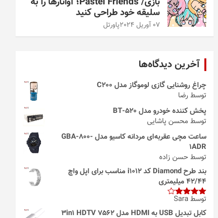
بازی/ Pastel Friends؛ آواتارها را به
سلیقه خود طراحی کنید
07 آوریل 2024
پاورتل
آخرین دیدگاه‌ها
چراغ روشنایی گازی لوموگاز مدل C200
توسط رضا
پخش کننده خودرو مدل 520-BT
توسط محسن پاشایی
ساعت مچی عقربه‌ای مردانه کاسیو مدل GBA-800-
1ADR
توسط حسن زاده
بند طرح Diamond کد i1012 مناسب برای اپل واچ
42/44 میلیمتری
توسط Sara
امتیاز
4
از 5
کابل تبدیل USB به HDMI مدل 3in1 HDTV 7562