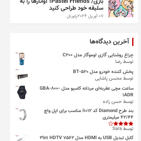
بازی/ Pastel Friends؛ آواتارها را به
سلیقه خود طراحی کنید
07 آوریل 2024
پاورتل
آخرین دیدگاه‌ها
چراغ روشنایی گازی لوموگاز مدل C200
توسط رضا
پخش کننده خودرو مدل 520-BT
توسط محسن پاشایی
ساعت مچی عقربه‌ای مردانه کاسیو مدل GBA-800-
1ADR
توسط حسن زاده
بند طرح Diamond کد i1012 مناسب برای اپل واچ
42/44 میلیمتری
توسط Sara
امتیاز
4
از 5
کابل تبدیل USB به HDMI مدل 3in1 HDTV 7562