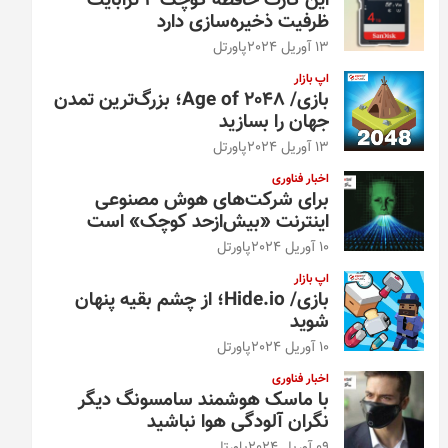
این کارت حافظه کوچک ۴ ترابایت
ظرفیت ذخیره‌سازی دارد
13 آوریل 2024
پاورتل
اپ بازار
بازی/ Age of 2048؛ بزرگ‌ترین تمدن
جهان را بسازید
13 آوریل 2024
پاورتل
اخبار فناوری
برای شرکت‌های هوش مصنوعی
اینترنت «بیش‌از‌حد کوچک» است
10 آوریل 2024
پاورتل
اپ بازار
بازی/ Hide.io؛ از چشم بقیه پنهان
شوید
10 آوریل 2024
پاورتل
اخبار فناوری
با ماسک هوشمند سامسونگ دیگر
نگران آلودگی هوا نباشید