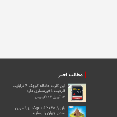
مطالب اخیر
این کارت حافظه کوچک ۴ ترابایت
ظرفیت ذخیره‌سازی دارد
13 آوریل 2024
پاورتل
بازی/ Age of 2048؛ بزرگ‌ترین
تمدن جهان را بسازید