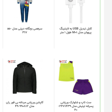
کابل تبدیل USB به لایتنینگ
سرهمی بچگانه دیزنی مدل as-
پرووان مدل M01 طول 1 متر
317
ست تاپ و شلوارک ورزشی
کاپشن ورزشی مردانه بی فور ران
پسرانه تیتیش مدل 2471439-
مدل 990812-49
40