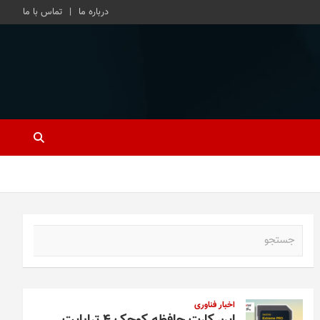
درباره ما
تماس با ما
ج
س
ت
ج
و
اخبار فناوری