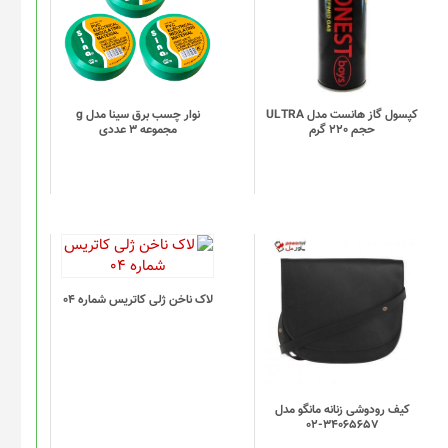
کپسول گاز هانست مدل ULTRA
نوار چسب برق سینا مدل g
حجم 220 گرم
مجموعه 3 عددی
لاک ناخن ژلی کاتریس شماره 04
کیف رودوشی زنانه مانگو مدل
34065657-02