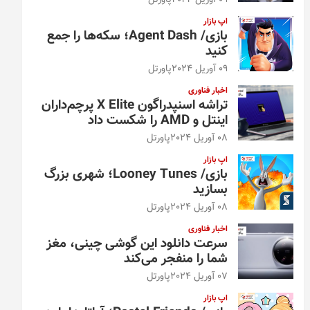
09 آوریل 2024
پاورتل
اپ بازار
بازی/ Agent Dash؛ سکه‌ها را جمع
کنید
09 آوریل 2024
پاورتل
اخبار فناوری
تراشه اسنپدراگون X Elite پرچم‌داران
اینتل و AMD را شکست داد
08 آوریل 2024
پاورتل
اپ بازار
بازی/ Looney Tunes؛ شهری بزرگ
بسازید
08 آوریل 2024
پاورتل
اخبار فناوری
سرعت دانلود این گوشی چینی، مغز
شما را منفجر می‌کند
07 آوریل 2024
پاورتل
اپ بازار