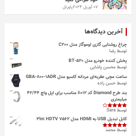
07 آوریل 2024
پاورتل
آخرین دیدگاه‌ها
چراغ روشنایی گازی لوموگاز مدل C200
توسط رضا
پخش کننده خودرو مدل 520-BT
توسط محسن پاشایی
ساعت مچی عقربه‌ای مردانه کاسیو مدل GBA-800-1ADR
توسط حسن زاده
بند طرح Diamond کد i1012 مناسب برای اپل واچ 42/44
میلیمتری
توسط Sara
امتیاز
4
از 5
کابل تبدیل USB به HDMI مدل 3in1 HDTV 7562
توسط محمد
امتیاز
5
از
5