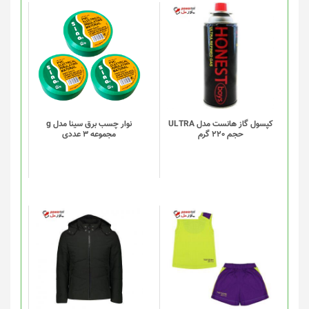
کپسول گاز هانست مدل ULTRA
نوار چسب برق سینا مدل g
حجم 220 گرم
مجموعه 3 عددی