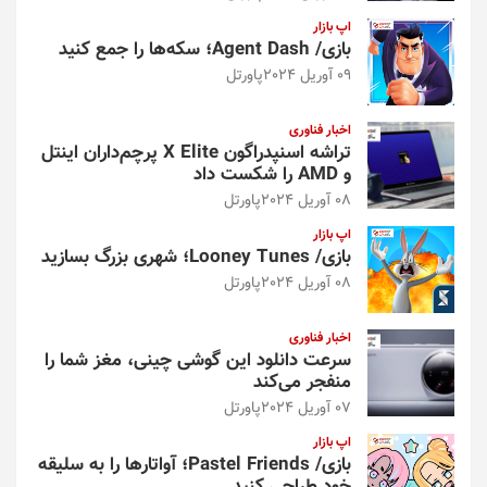
اپ بازار
بازی/ Agent Dash؛ سکه‌ها را جمع کنید
09 آوریل 2024
پاورتل
اخبار فناوری
تراشه اسنپدراگون X Elite پرچم‌داران اینتل
و AMD را شکست داد
08 آوریل 2024
پاورتل
اپ بازار
بازی/ Looney Tunes؛ شهری بزرگ بسازید
08 آوریل 2024
پاورتل
اخبار فناوری
سرعت دانلود این گوشی چینی، مغز شما را
منفجر می‌کند
07 آوریل 2024
پاورتل
اپ بازار
بازی/ Pastel Friends؛ آواتارها را به سلیقه
خود طراحی کنید