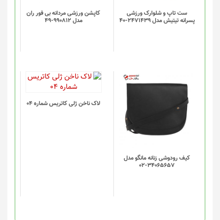
ست تاپ و شلوارک ورزشی
کاپشن ورزشی مردانه بی فور ران
پسرانه تیتیش مدل 2471439-40
مدل 990812-49
لاک ناخن ژلی کاتریس شماره 04
کیف رودوشی زنانه مانگو مدل
34065657-02