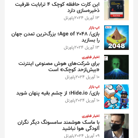
این کارت حافظه کوچک ۴ ترابایت ظرفیت
ذخیره‌سازی دارد
13 آوریل 2024
پاورتل
اپ بازار
بازی/ Age of 2048؛ بزرگ‌ترین تمدن جهان
را بسازید
13 آوریل 2024
پاورتل
اخبار فناوری
برای شرکت‌های هوش مصنوعی اینترنت
«بیش‌از‌حد کوچک» است
10 آوریل 2024
پاورتل
اپ بازار
بازی/ Hide.io؛ از چشم بقیه پنهان شوید
10 آوریل 2024
پاورتل
اخبار فناوری
با ماسک هوشمند سامسونگ دیگر نگران
آلودگی هوا نباشید
09 آوریل 2024
پاورتل