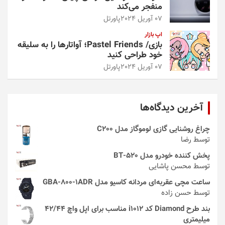
منفجر می‌کند
07 آوریل 2024
پاورتل
اپ بازار
بازی/ Pastel Friends؛ آواتارها را به سلیقه
خود طراحی کنید
07 آوریل 2024
پاورتل
آخرین دیدگاه‌ها
چراغ روشنایی گازی لوموگاز مدل C200
توسط رضا
پخش کننده خودرو مدل 520-BT
توسط محسن پاشایی
ساعت مچی عقربه‌ای مردانه کاسیو مدل GBA-800-1ADR
توسط حسن زاده
بند طرح Diamond کد i1012 مناسب برای اپل واچ 42/44
میلیمتری