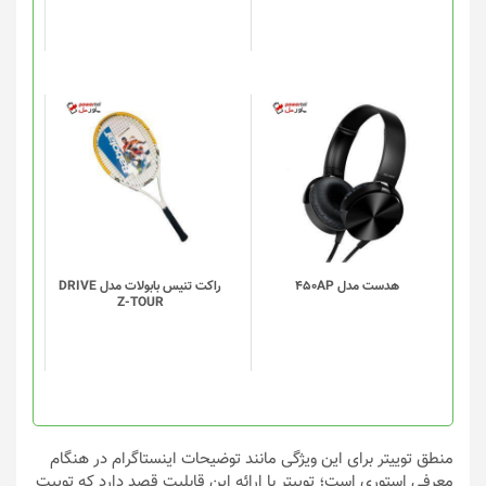
ممکن
ممکن
است
است
در
در
صفحه
صفحه
محصول
محصول
انتخاب
انتخاب
شوند
شوند
هدست مدل 450AP
راکت تنیس بابولات مدل DRIVE
Z-TOUR
منطق توییتر برای این ویژگی مانند توضیحات اینستاگرام در هنگام
معرفی استوری است؛ توییتر با ارائه این قابلیت قصد دارد که توییت