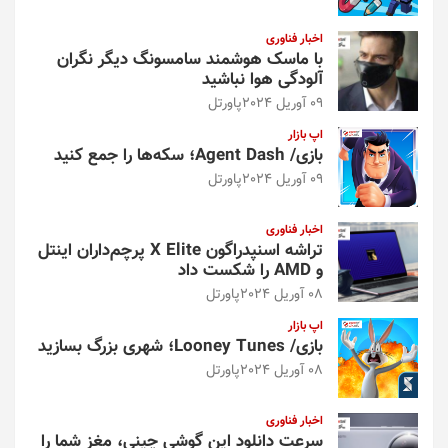
اخبار فناوری
با ماسک هوشمند سامسونگ دیگر نگران
آلودگی هوا نباشید
09 آوریل 2024
پاورتل
اپ بازار
بازی/ Agent Dash؛ سکه‌ها را جمع کنید
09 آوریل 2024
پاورتل
اخبار فناوری
تراشه اسنپدراگون X Elite پرچم‌داران اینتل
و AMD را شکست داد
08 آوریل 2024
پاورتل
اپ بازار
بازی/ Looney Tunes؛ شهری بزرگ بسازید
08 آوریل 2024
پاورتل
اخبار فناوری
سرعت دانلود این گوشی چینی، مغز شما را