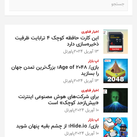
ج
س
ت
ج
و
اخبار فناوری
این کارت حافظه کوچک ۴ ترابایت ظرفیت
ذخیره‌سازی دارد
13 آوریل 2024
پاورتل
اپ بازار
بازی/ Age of 2048؛ بزرگ‌ترین تمدن جهان
را بسازید
13 آوریل 2024
پاورتل
اخبار فناوری
برای شرکت‌های هوش مصنوعی اینترنت
«بیش‌از‌حد کوچک» است
10 آوریل 2024
پاورتل
اپ بازار
بازی/ Hide.io؛ از چشم بقیه پنهان شوید
10 آوریل 2024
پاورتل