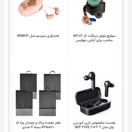
سوئیچ موتور سیکلت کد AP012
هندزفری مینیسو مدل WBB1P
مناسب برای آپاچی نیوفیس
این
این
محصول
محصول
دارای
دارای
انواع
انواع
مختلفی
مختلفی
می
می
باشد.
باشد.
گزینه
گزینه
هدست مخصوص بازی کیو سی
نظم دهنده ساک و چمدان پایا کد
وای مدل SEP FIVE 2022 T
K45520 بسته 4 عددی
ها
ها