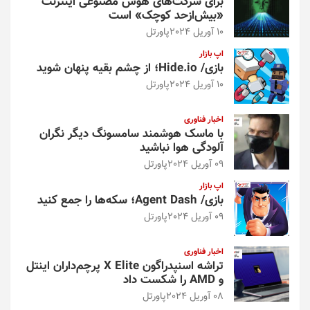
برای شرکت‌های هوش مصنوعی اینترنت
«بیش‌از‌حد کوچک» است
10 آوریل 2024
پاورتل
اپ بازار
بازی/ Hide.io؛ از چشم بقیه پنهان شوید
10 آوریل 2024
پاورتل
اخبار فناوری
با ماسک هوشمند سامسونگ دیگر نگران
آلودگی هوا نباشید
09 آوریل 2024
پاورتل
اپ بازار
بازی/ Agent Dash؛ سکه‌ها را جمع کنید
09 آوریل 2024
پاورتل
اخبار فناوری
تراشه اسنپدراگون X Elite پرچم‌داران اینتل
و AMD را شکست داد
08 آوریل 2024
پاورتل