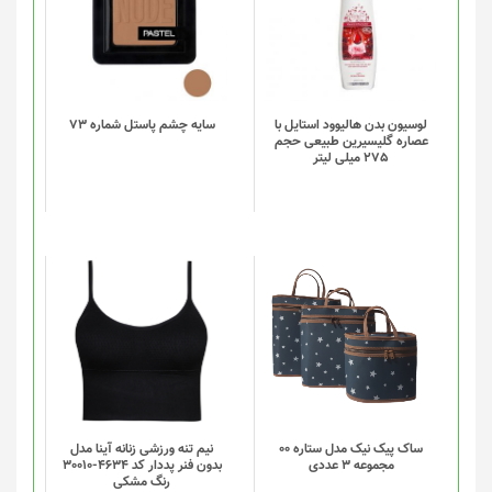
لوسیون بدن هالیوود استایل با
سایه چشم پاستل شماره 73
عصاره گلیسیرین طبیعی حجم
275 میلی لیتر
این
این
محصول
محصول
دارای
دارای
انواع
انواع
مختلفی
مختلفی
می
می
باشد.
باشد.
گزینه
گزینه
ساک پیک نیک مدل ستاره 00
نیم تنه ورزشی زنانه آینا مدل
مجموعه 3 عددی
بدون فنر پددار کد 4634-30010
ها
ها
رنگ مشکی