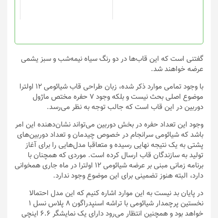
ممکن
ممکن
است
است
در
در
صفحه
صفحه
محصول
محصول
انتخاب
انتخاب
گفتنی است که این قاب‌ها در دو رنگ سیاه نیمه‌شب و سبز یشمی
شوند
شوند
عرضه خواهند شد.
با وجود تمامی موارد ذکر شده، زبان طراحی قاب شیائومی 12 اولترا
موضوع اصلی بحث نیست و بلکه وجود 7 حفره مختص ماژول
دوربین در این قاب است که جالب توجه به نظر می‌رسد.
وجود این تعداد حفره در بخش دوربین می‌تواند نشان‌دهنده این امر
باشد که شیائومی سرانجام در خصوص چیدمان و تعداد دوربین‌های
پشتی به یک نتیجه نهایی رسیده و متعاقبا مدل‌هایی را برای آغاز
تولید به سازندگان قاب ارسال کرده است. موردی که همچنان با
برنامه زمانی مبنی بر عرضه شیائومی 12 اولترا در ماه جاری همخوانی
دارد، البته هنوز تضمینی برای این موضوع وجود ندارد.
در پایان بد نیست به این موارد اشاره کنیم که این مدل احتمالا
نخستین پرچمدار شیائومی با تراشه اسنپدراگون 8 پلاس نسل 1
خواهد بود و همچنین انتظار می‌رود دارای یک نمایشگر 6.6 اینچی