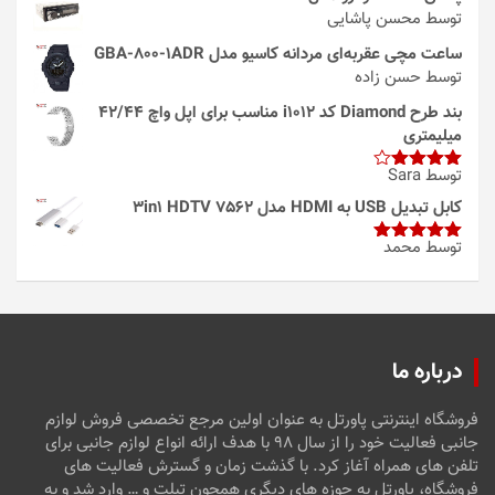
توسط محسن پاشایی
ساعت مچی عقربه‌ای مردانه کاسیو مدل GBA-800-1ADR
توسط حسن زاده
بند طرح Diamond کد i1012 مناسب برای اپل واچ 42/44
میلیمتری
توسط Sara
امتیاز
4
از 5
کابل تبدیل USB به HDMI مدل 3in1 HDTV 7562
توسط محمد
امتیاز
5
از
5
درباره ما
فروشگاه اینترنتی پاورتل به عنوان اولین مرجع تخصصی فروش لوازم
جانبی فعالیت خود را از سال ۹۸ با هدف ارائه انواع لوازم جانبی برای
تلفن های همراه آغاز کرد. با گذشت زمان و گسترش فعالیت های
فروشگاه، پاورتل به حوزه های دیگری همچون تبلت و … وارد شد و به