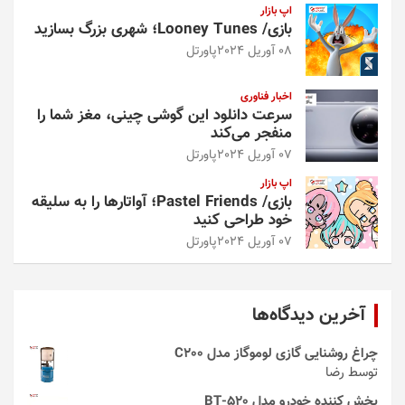
اپ بازار
بازی/ Looney Tunes؛ شهری بزرگ بسازید
08 آوریل 2024
پاورتل
اخبار فناوری
سرعت دانلود این گوشی چینی، مغز شما را
منفجر می‌کند
07 آوریل 2024
پاورتل
اپ بازار
بازی/ Pastel Friends؛ آواتارها را به سلیقه
خود طراحی کنید
07 آوریل 2024
پاورتل
آخرین دیدگاه‌ها
چراغ روشنایی گازی لوموگاز مدل C200
توسط رضا
پخش کننده خودرو مدل 520-BT