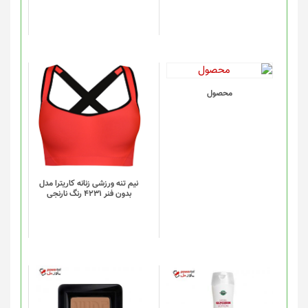
ممکن
است
در
صفحه
محصول
انتخاب
این
محصول
شوند
محصول
دارای
انواع
مختلفی
می
باشد.
گزینه
نیم تنه ورزشی زنانه کاریترا مدل
بدون فنر 4231 رنگ نارنجی
ها
ممکن
است
در
صفحه
محصول
انتخاب
شوند