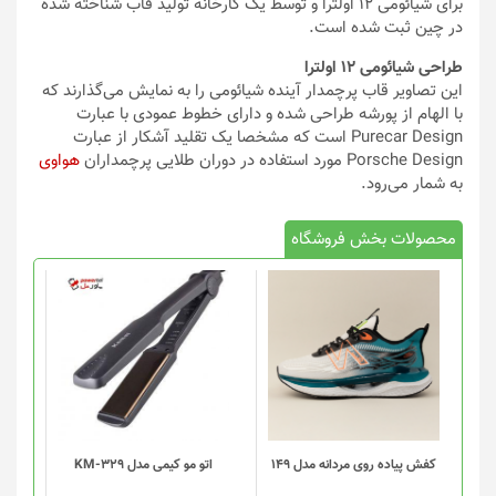
برای شیائومی 12 اولترا و توسط یک کارخانه تولید قاب شناخته شده
در چین ثبت شده است.
طراحی شیائومی 12 اولترا
این تصاویر قاب پرچمدار آینده شیائومی را به نمایش می‌گذارند که
با الهام از پورشه طراحی شده و دارای خطوط عمودی با عبارت
Purecar Design است که مشخصا یک تقلید آشکار از عبارت
Porsche Design مورد استفاده در دوران طلایی پرچمداران
هواوی
به شمار می‌رود.
محصولات بخش فروشگاه
این
محصول
دارای
انواع
مختلفی
می
باشد.
گزینه
کفش پیاده روی مردانه مدل 149
اتو مو کیمی مدل KM-329
ها