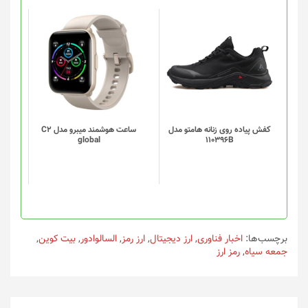
این
این
محصول
محصول
دارای
دارای
انواع
انواع
مختلفی
مختلفی
می
می
باشد.
باشد.
گزینه
گزینه
کفش پیاده روی زنانه هامتو مدل
ساعت هوشمند میبرو مدل C2
global
110396B
ها
ها
ممکن
ممکن
است
است
در
در
صفحه
صفحه
محصول
محصول
انتخاب
انتخاب
برچسب‌ها:
اخبار فناوری
,
ارز دیجیتال
,
ارز رمز
,
السالوادور
,
بیت کوین
,
شوند
شوند
جمعه سیاه
,
رمز ارز
راهبری