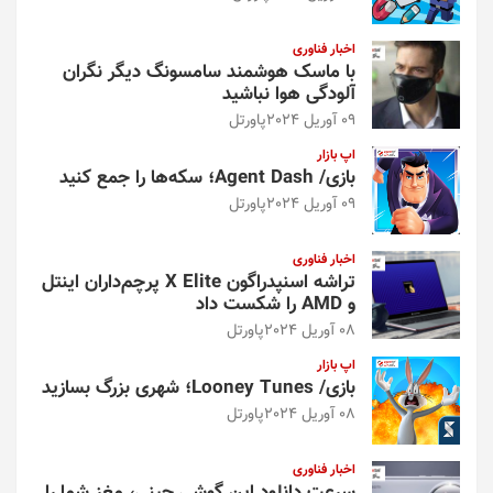
اخبار فناوری
با ماسک هوشمند سامسونگ دیگر نگران
آلودگی هوا نباشید
09 آوریل 2024
پاورتل
اپ بازار
بازی/ Agent Dash؛ سکه‌ها را جمع کنید
09 آوریل 2024
پاورتل
اخبار فناوری
تراشه اسنپدراگون X Elite پرچم‌داران اینتل
و AMD را شکست داد
08 آوریل 2024
پاورتل
اپ بازار
بازی/ Looney Tunes؛ شهری بزرگ بسازید
08 آوریل 2024
پاورتل
اخبار فناوری
سرعت دانلود این گوشی چینی، مغز شما را