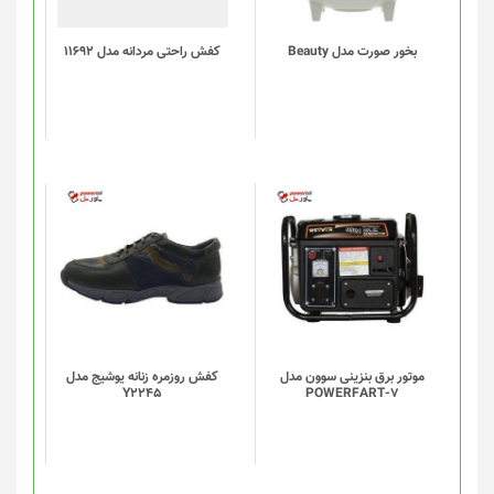
می
باشد.
گزینه
بخور صورت مدل Beauty
کفش راحتی مردانه مدل 11692
ها
ممکن
است
در
صفحه
محصول
انتخاب
شوند
موتور برق بنزینی سوون مدل
کفش روزمره زنانه یوشیج مدل
Y2245
POWERFART-7