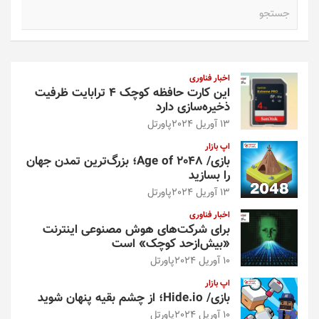
ج
س
ت
ج
و
اخبار فناوری
این کارت حافظه کوچک ۴ ترابایت ظرفیت
ذخیره‌سازی دارد
13 آوریل 2024
پاورتل
اپ بازار
بازی/ Age of 2048؛ بزرگ‌ترین تمدن جهان
را بسازید
13 آوریل 2024
پاورتل
اخبار فناوری
برای شرکت‌های هوش مصنوعی اینترنت
«بیش‌از‌حد کوچک» است
10 آوریل 2024
پاورتل
اپ بازار
بازی/ Hide.io؛ از چشم بقیه پنهان شوید
10 آوریل 2024
پاورتل