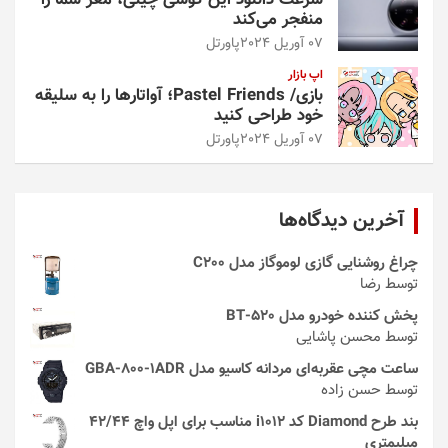
منفجر می‌کند
07 آوریل 2024
پاورتل
اپ بازار
بازی/ Pastel Friends؛ آواتارها را به سلیقه
خود طراحی کنید
07 آوریل 2024
پاورتل
آخرین دیدگاه‌ها
چراغ روشنایی گازی لوموگاز مدل C200
توسط رضا
پخش کننده خودرو مدل 520-BT
توسط محسن پاشایی
ساعت مچی عقربه‌ای مردانه کاسیو مدل GBA-800-1ADR
توسط حسن زاده
بند طرح Diamond کد i1012 مناسب برای اپل واچ 42/44
میلیمتری