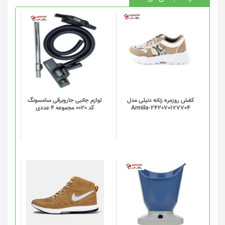
کفش روزمره زنانه دنیلی مدل
لوازم جانبی جاروبرقی سامسونگ
Armila-242070177704
کد 0020 مجموعه 4 عددی
این
محصول
دارای
انواع
مختلفی