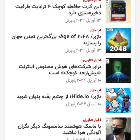
اخبار فناوری
این کارت حافظه کوچک ۴ ترابایت ظرفیت
ذخیره‌سازی دارد
13 آوریل 2024
پاورتل
اپ بازار
بازی/ Age of 2048؛ بزرگ‌ترین تمدن جهان
را بسازید
13 آوریل 2024
پاورتل
اخبار فناوری
برای شرکت‌های هوش مصنوعی اینترنت
«بیش‌از‌حد کوچک» است
10 آوریل 2024
پاورتل
اپ بازار
بازی/ Hide.io؛ از چشم بقیه پنهان شوید
10 آوریل 2024
پاورتل
اخبار فناوری
با ماسک هوشمند سامسونگ دیگر نگران
آلودگی هوا نباشید