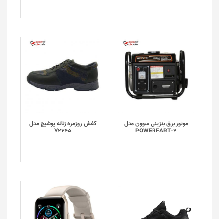
است
در
صفحه
محصول
انتخاب
شوند
موتور برق بنزینی سوون مدل
کفش روزمره زنانه یوشیج مدل
Y2245
POWERFART-7
این
این
محصول
محصول
دارای
دارای