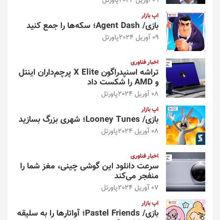
09 آوریل 2024
پاورتل
اپ بازار
بازی/ Agent Dash؛ سکه‌ها را جمع کنید
09 آوریل 2024
پاورتل
اخبار فناوری
تراشه اسنپدراگون X Elite پرچم‌داران اینتل
و AMD را شکست داد
08 آوریل 2024
پاورتل
اپ بازار
بازی/ Looney Tunes؛ شهری بزرگ بسازید
08 آوریل 2024
پاورتل
اخبار فناوری
سرعت دانلود این گوشی چینی، مغز شما را
منفجر می‌کند
07 آوریل 2024
پاورتل
اپ بازار
بازی/ Pastel Friends؛ آواتارها را به سلیقه