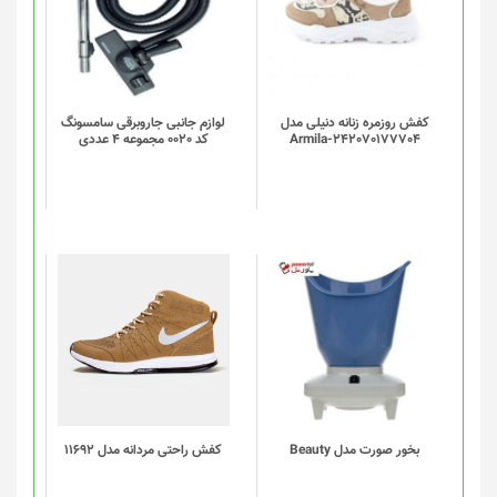
کفش روزمره زنانه دنیلی مدل
لوازم جانبی جاروبرقی سامسونگ
Armila-242070177704
کد 0020 مجموعه 4 عددی
این
محصول
دارای
انواع
مختلفی
می
باشد.
گزینه
بخور صورت مدل Beauty
کفش راحتی مردانه مدل 11692
ها
ممکن