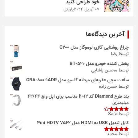
خود طراحی کنید
07 آوریل 2024
پاورتل
آخرین دیدگاه‌ها
چراغ روشنایی گازی لوموگاز مدل C200
توسط رضا
پخش کننده خودرو مدل 520-BT
توسط محسن پاشایی
ساعت مچی عقربه‌ای مردانه کاسیو مدل GBA-800-1ADR
توسط حسن زاده
بند طرح Diamond کد i1012 مناسب برای اپل واچ 42/44
میلیمتری
توسط Sara
امتیاز
4
از 5
کابل تبدیل USB به HDMI مدل 3in1 HDTV 7562
توسط محمد
امتیاز
5
از