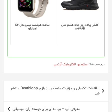
انواع
انواع
مختلفی
مختلفی
می
می
باشد.
باشد.
گزینه
گزینه
کفش پیاده روی زنانه هامتو مدل
ساعت هوشمند میبرو مدل C2
global
110396B
ها
ها
ممکن
ممکن
است
است
در
در
صفحه
صفحه
محصول
محصول
انتخاب
انتخاب
برچسب‌ها:
استودیو
,
الکترونیک آرتس
شوند
شوند
راهبری
اطلاعات تکمیلی و جزئیات متعددی از بازی Deathloop منتشر
نوشته
شد
معرفی اپ – برنامه‌ای برای دوستداران موسیقی