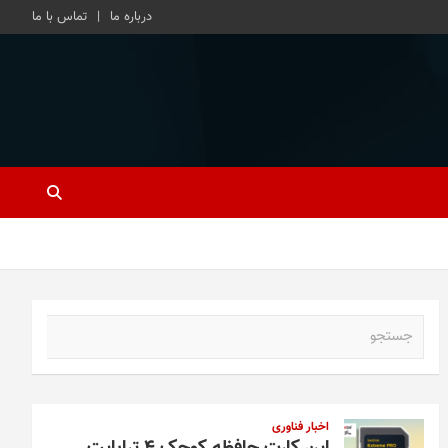
درباره ما
تماس با ما
ج
س
ت
ج
و
اخبار فناوری