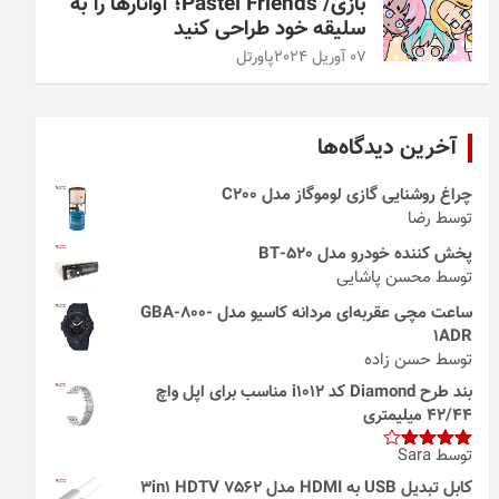
بازی/ Pastel Friends؛ آواتارها را به
سلیقه خود طراحی کنید
07 آوریل 2024
پاورتل
آخرین دیدگاه‌ها
چراغ روشنایی گازی لوموگاز مدل C200
توسط رضا
پخش کننده خودرو مدل 520-BT
توسط محسن پاشایی
ساعت مچی عقربه‌ای مردانه کاسیو مدل GBA-800-
1ADR
توسط حسن زاده
بند طرح Diamond کد i1012 مناسب برای اپل واچ
42/44 میلیمتری
توسط Sara
امتیاز
4
از 5
کابل تبدیل USB به HDMI مدل 3in1 HDTV 7562