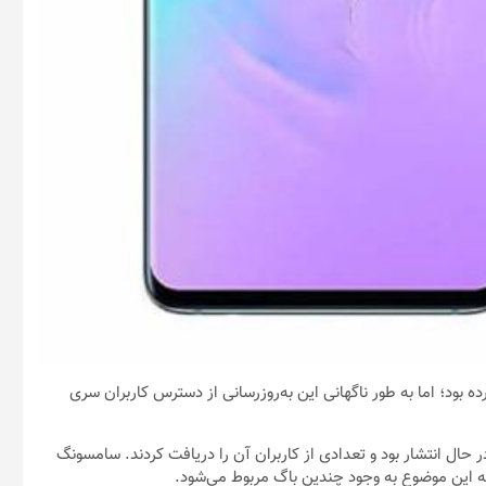
اندروید ۱۱ گلکسی S10 را اخیراً آغاز کرده بود؛ اما به طور ناگهانی این به‌روزرسانی از دسترس کاربران سری
ی مدتی، آپدیت اندروید ۱۱ گلکسی S10 با رابط کاربری One UI 3.0 در حال انتشار بود و تعدادی از کاربران آن را دریافت کردند. سامسونگ
که این موضوع به وجود چندین باگ مربوط می‌شود.