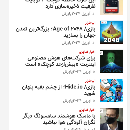
این کارت حافظه کوچک ۴ ترابایت
ظرفیت ذخیره‌سازی دارد
13 آوریل 2024
پاورتل
اپ بازار
بازی/ Age of 2048؛ بزرگ‌ترین تمدن
جهان را بسازید
13 آوریل 2024
پاورتل
اخبار فناوری
برای شرکت‌های هوش مصنوعی
اینترنت «بیش‌از‌حد کوچک» است
10 آوریل 2024
پاورتل
اپ بازار
بازی/ Hide.io؛ از چشم بقیه پنهان
شوید
10 آوریل 2024
پاورتل
اخبار فناوری
با ماسک هوشمند سامسونگ دیگر
نگران آلودگی هوا نباشید