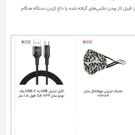
از قبیل تار بودن عکس‌های گرفته شده یا داغ کردن دستگاه هنگام
ماسک تزیینی نوولاشال مدل
کابل تبدیل USB به USB-C مک
076089
دودو مدل CA-743 طول 1.5 متر