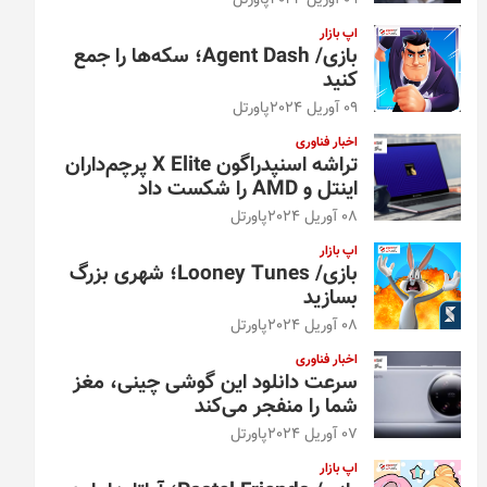
09 آوریل 2024
پاورتل
اپ بازار
بازی/ Agent Dash؛ سکه‌ها را جمع
کنید
09 آوریل 2024
پاورتل
اخبار فناوری
تراشه اسنپدراگون X Elite پرچم‌داران
اینتل و AMD را شکست داد
08 آوریل 2024
پاورتل
اپ بازار
بازی/ Looney Tunes؛ شهری بزرگ
بسازید
08 آوریل 2024
پاورتل
اخبار فناوری
سرعت دانلود این گوشی چینی، مغز
شما را منفجر می‌کند
07 آوریل 2024
پاورتل
اپ بازار