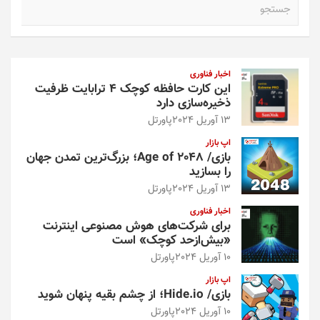
ج
س
ت
ج
و
اخبار فناوری
این کارت حافظه کوچک ۴ ترابایت ظرفیت
ذخیره‌سازی دارد
13 آوریل 2024
پاورتل
اپ بازار
بازی/ Age of 2048؛ بزرگ‌ترین تمدن جهان
را بسازید
13 آوریل 2024
پاورتل
اخبار فناوری
برای شرکت‌های هوش مصنوعی اینترنت
«بیش‌از‌حد کوچک» است
10 آوریل 2024
پاورتل
اپ بازار
بازی/ Hide.io؛ از چشم بقیه پنهان شوید
10 آوریل 2024
پاورتل