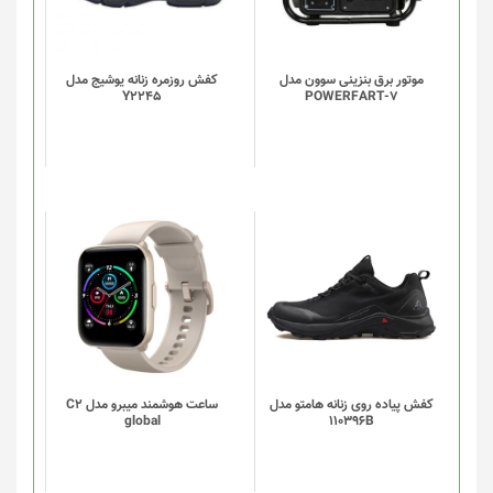
موتور برق بنزینی سوون مدل
کفش روزمره زنانه یوشیج مدل
Y2245
POWERFART-7
این
این
محصول
محصول
دارای
دارای
انواع
انواع
مختلفی
مختلفی
می
می
باشد.
باشد.
گزینه
گزینه
کفش پیاده روی زنانه هامتو مدل
ساعت هوشمند میبرو مدل C2
global
110396B
ها
ها
ممکن
ممکن
است
است