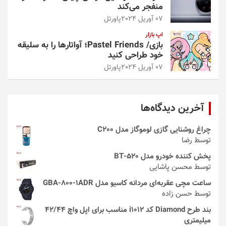
منفجر می‌کند
07 آوریل 2024
پاورتل
اپ بازار
بازی/ Pastel Friends؛ آواتارها را به سلیقه
خود طراحی کنید
07 آوریل 2024
پاورتل
آخرین دیدگاه‌ها
چراغ روشنایی گازی لوموگاز مدل C200
توسط رضا
پخش کننده خودرو مدل 520-BT
توسط محسن پاشایی
ساعت مچی عقربه‌ای مردانه کاسیو مدل GBA-800-1ADR
توسط حسن زاده
بند طرح Diamond کد i1012 مناسب برای اپل واچ 42/44
میلیمتری