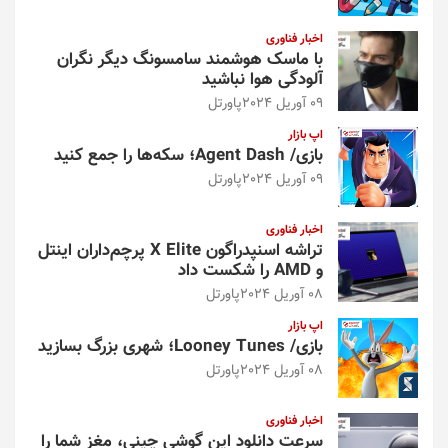
اخبار فناوری
با ماسک هوشمند سامسونگ دیگر نگران
آلودگی هوا نباشید
09 آوریل 2024
پاورتل
اپ بازار
بازی/ Agent Dash؛ سکه‌ها را جمع کنید
09 آوریل 2024
پاورتل
اخبار فناوری
تراشه اسنپدراگون X Elite پرچم‌داران اینتل
و AMD را شکست داد
08 آوریل 2024
پاورتل
اپ بازار
بازی/ Looney Tunes؛ شهری بزرگ بسازید
08 آوریل 2024
پاورتل
اخبار فناوری
سرعت دانلود این گوشی چینی، مغز شما را