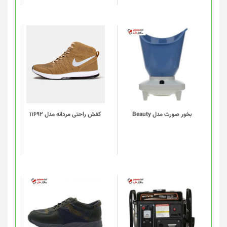
این
محصول
دارای
انواع
مختلفی
می
باشد.
گزینه
بخور صورت مدل Beauty
کفش راحتی مردانه مدل 11692
ها
ممکن
است
در
صفحه
محصول
انتخاب
شوند