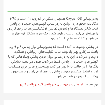
در
در
صفحه
صفحه
محصول
محصول
انتخاب
انتخاب
به‌روزرسانی OxygenOS همچنان متکی ‌بر اندروید 11 است و ۳۴۵
شوند
شوند
مگابایت حجم دارد. اولین به‌روزرسانی گوشی‌های جدید وان پلاس
ثبات شارژ دستگاه‌ها و نحوه‌ی نمایش نوتیفیکیشن‌ها در رابط کاربری
را بهینه‌تر می‌کند، باعث برطرف ‌شدن یک ‌سری مشکل نرم‌افزاری
می‌شود و ثبات سیستم را بالا می‌برد.
در بخش توضیحات آمده است که به‌روزرسانی وان پلاس 9 و 9 پرو
باعث سازگاری بهتر بلوتوث،‌ ثبات قابلیت‌های ارتباطی و عملکرد
وای‌فای می‌شود. این به‌روزرسانی روان بودن پخش ویدئوهایی که با
گوشی‌های جدید وان پلاس ضبط می‌شوند بهبود می‌دهد، نمایش
رنگ‌ها را در حالت Pro بهتر می‌کند، بهینه‌سازی‌هایی برای مشکلات
نویز و تعادل سفیدی دوربین پشتی به ‌همراه می‌آورد و باعث بهبود
روشنایی تصویر در شب می‌شود.
برچسب‌ها:
آپدیت
,
به روزرسانی
,
وان پلاس 9
,
وان پلاس 9 پرو
راهبری