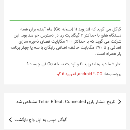
است
است
در
در
صفحه
صفحه
محصول
محصول
انتخاب
انتخاب
گوگل می گوید که اندروید ۱۱ (نسخه Go) ماه آینده برای همه
شوند
شوند
دستگاه های با حداکثر ۲ گیگابایت رم در دسترس خواهد بود. این
شرکت می گوید که با حداکثر ۹۰۰ مگابایت فضای ذخیره سازی
اضافی و تا 270 مگابایت حافظه اضافی رایگان با سه یا چهار برنامه
باز همراه است.
نظر شما درباره اندروید ۱۱ و آپدیت نسخه Go آن چیست؟
برچسب‌ها:
android 11 GO
,
اندروید 11 گو
راهبری
تاریخ انتشار بازی Tetris Effect: Connected مشخص شد
نوشته
گوگل مپس به اپل واچ بازگشت