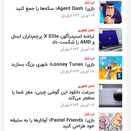
اپ بازار
بازی/ Agent Dash؛ سکه‌ها را جمع کنید
09 آوریل 2024
پاورتل
اخبار فناوری
تراشه اسنپدراگون X Elite پرچم‌داران اینتل
و AMD را شکست داد
08 آوریل 2024
پاورتل
اپ بازار
بازی/ Looney Tunes؛ شهری بزرگ بسازید
08 آوریل 2024
پاورتل
اخبار فناوری
سرعت دانلود این گوشی چینی، مغز شما را
منفجر می‌کند
07 آوریل 2024
پاورتل
اپ بازار
بازی/ Pastel Friends؛ آواتارها را به سلیقه
خود طراحی کنید