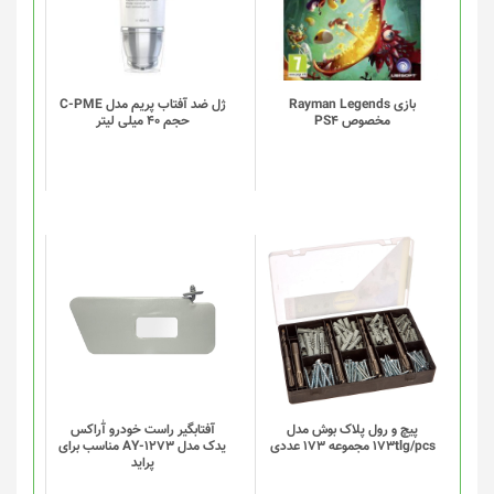
بازی Rayman Legends
ژل ضد آفتاب پریم مدل C-PME
مخصوص PS4
حجم 40 میلی لیتر
این
این
محصول
محصول
دارای
دارای
انواع
انواع
مختلفی
مختلفی
می
می
باشد.
باشد.
گزینه
گزینه
پیچ و رول پلاک بوش مدل
آفتابگیر راست خودرو آٰراکس
173tlg/pcs مجموعه 173 عددی
یدک مدل AY-1273 مناسب برای
ها
ها
پراید
ممکن
ممکن