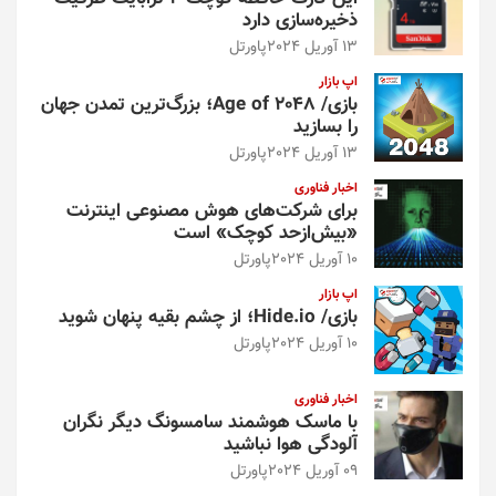
ذخیره‌سازی دارد
13 آوریل 2024
پاورتل
اپ بازار
بازی/ Age of 2048؛ بزرگ‌ترین تمدن جهان
را بسازید
13 آوریل 2024
پاورتل
اخبار فناوری
برای شرکت‌های هوش مصنوعی اینترنت
«بیش‌از‌حد کوچک» است
10 آوریل 2024
پاورتل
اپ بازار
بازی/ Hide.io؛ از چشم بقیه پنهان شوید
10 آوریل 2024
پاورتل
اخبار فناوری
با ماسک هوشمند سامسونگ دیگر نگران
آلودگی هوا نباشید
09 آوریل 2024
پاورتل