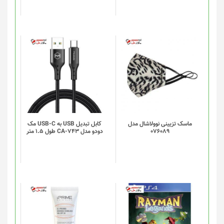
ماسک تزیینی نوولاشال مدل
کابل تبدیل USB به USB-C مک
076089
دودو مدل CA-743 طول 1.5 متر