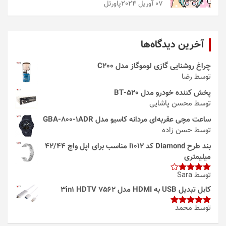
07 آوریل 2024
پاورتل
آخرین دیدگاه‌ها
چراغ روشنایی گازی لوموگاز مدل C200
توسط رضا
پخش کننده خودرو مدل 520-BT
توسط محسن پاشایی
ساعت مچی عقربه‌ای مردانه کاسیو مدل GBA-800-1ADR
توسط حسن زاده
بند طرح Diamond کد i1012 مناسب برای اپل واچ 42/44
میلیمتری
توسط Sara
امتیاز
4
از 5
کابل تبدیل USB به HDMI مدل 3in1 HDTV 7562
توسط محمد
امتیاز
5
از
5